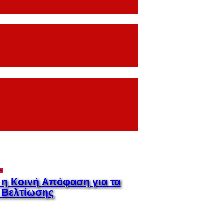
Α
η Κοινή Απόφαση για τα
α Βελτίωσης