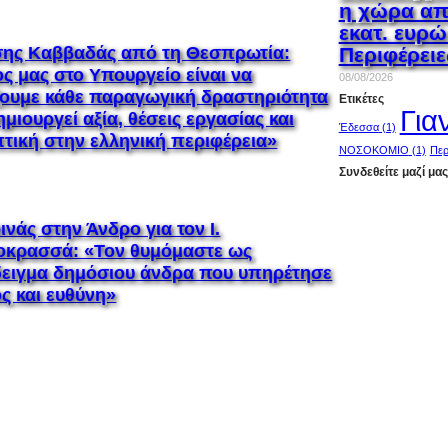
η χώρα απέ
εκατ. ευρώ
Περιφέρειε
ης Καββαδάς από τη Θεσπρωτία:
ς μας στο Υπουργείο είναι να
08/08/2026
ζουμε κάθε παραγωγική δραστηριότητα
Ετικέτες
Για
μιουργεί αξία, θέσεις εργασίας και
Έδεσσα
(1)
τική στην ελληνική περιφέρεια»
ΝΟΣΟΚΟΜΙΟ
(1)
Περ
Συνδεθείτε μαζί μας
ινάς στην Άνδρο για τον Ι.
οκρασσά: «Τον θυμόμαστε ως
ειγμα δημόσιου άνδρα που υπηρέτησε
ς και ευθύνη»