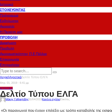
Ιστορικό
ΣΤΟΧΕΎΟΝΤΑΣ
Πρόγραμμα
Εκδηλώσεις
Ακροατές
Η Περιοχη μας
ΠΡΟΒΟΛΉ
Διαφήμιση
Προβολή
Ακροαματικότητες Π.Ε.Πέλλας
Επικοινωνία
Επιχειρήσεις
Αρχική
Αγροτικά
Δελτίο Τύπου ΕΛΓΑ
Απρ. 01, 2019 - 6:41 μμ
ΑΓΡΟΤΙΚΆ
Δελτίο Τύπου ΕΛΓΑ
Μάκης Γαβριηλίδης
01/04/2019
Κανένα σχόλιο
Ετικέτες
«Οι παραγωγοί που έχουν επιλέξει ως τρόπο καταβολής της εισφο