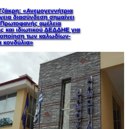
ζάκρη: «Ανεμογεννήτρια
γεια διασύνδεση σημαίνει
 Πρωτοφανής αμέλεια
ς και ιδιωτικού ΔΕΔΔΗΕ για
ιοποίηση των καλωδίων-
α κονδύλια»