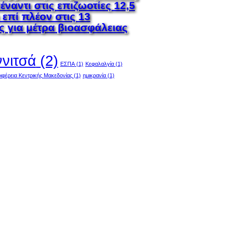
ναντι στις επιζωοτίες 12,5
 επί πλέον στις 13
ς για μέτρα βιοασφάλειας
ννιτσά
(2)
ΕΣΠΑ
(1)
Κεφαλαλγία
(1)
ιφέρεια Κεντρικής Μακεδονίας
(1)
ημικρανία
(1)