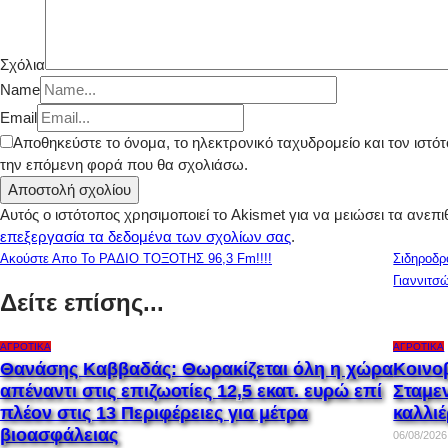
Σχόλια
Name
Email
Αποθηκεύστε το όνομα, το ηλεκτρονικό ταχυδρομείο και τον ιστ
την επόμενη φορά που θα σχολιάσω.
Αυτός ο ιστότοπος χρησιμοποιεί το Akismet για να μειώσει τα ανεπ
επεξεργασία τα δεδομένα των σχολίων σας
.
Ακούστε Απο Το ΡΑΔΙΟ ΤΟΞΟΤΗΣ 96,3 Fm!!!!
Σιδηροδρ
Γιαννιτσ
Δείτε επίσης...
ΑΓΡΟΤΙΚΆ
ΑΓΡΟΤΙΚΆ
Θανάσης Καββαδάς: Θωρακίζεται όλη η χώρα
Κοινο
απέναντι στις επιζωοτίες 12,5 εκατ. ευρώ επί
Σταμε
πλέον στις 13 Περιφέρειες για μέτρα
καλλι
βιοασφάλειας
06/08/2026