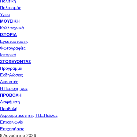
Πολιτική
Πολιτισμός
Υγεία
ΜΟΥΣΙΚΉ
Καλλιτεχνικά
ΙΣΤΟΡΊΑ
Εγκαταστάσεις
Φωτογραφίες
Ιστορικό
ΣΤΟΧΕΎΟΝΤΑΣ
Πρόγραμμα
Εκδηλώσεις
Ακροατές
Η Περιοχη μας
ΠΡΟΒΟΛΉ
Διαφήμιση
Προβολή
Ακροαματικότητες Π.Ε.Πέλλας
Επικοινωνία
Επιχειρήσεις
8 Αυγούστου 2026