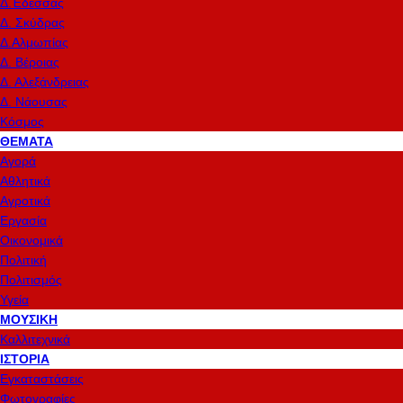
Δ.Έδεσσας
Δ. Σκύδρας
Δ.Αλμωπίας
Δ. Βέροιας
Δ. Αλεξάνδρειας
Δ. Νάουσας
Κόσμος
ΘΈΜΑΤΑ
Αγορά
Αθλητικά
Αγροτικά
Εργασία
Οικονομικά
Πολιτική
Πολιτισμός
Υγεία
ΜΟΥΣΙΚΉ
Καλλιτεχνικά
ΙΣΤΟΡΊΑ
Εγκαταστάσεις
Φωτογραφίες