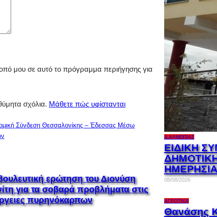
ότοπό μου σε αυτό το πρόγραμμα περιήγησης για
ιθύμητα σχόλια.
Μάθετε πώς υφίστανται
ομική Σύνδεση Θεσσαλονίκης – Έδεσσας Μέσω
ών
Δ.ΑΛΜΩΠΊΑΣ
ΕΙΔΙΚΗ Σ
ΔΗΜΟΤΙΚΗ
ΗΜΕΡΗΣΙΑ
βουλευτική ερώτηση του Διονύση
08/08/2026
νίτη για τα σοβαρά προβλήματα στις
έργειες πυρηνόκαρπων
ΑΓΡΟΤΙΚΆ
Θανάσης Κ