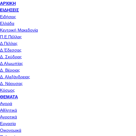
ΑΡΧΙΚΉ
ΕΙΔΉΣΕΙΣ
Ειδήσεις
Ελλάδα
Κεντρική Μακεδονία
Π.Ε.Πέλλας
Δ.Πέλλας
Δ.Έδεσσας
Δ. Σκύδρας
Δ.Αλμωπίας
Δ. Βέροιας
Δ. Αλεξάνδρειας
Δ. Νάουσας
Κόσμος
ΘΈΜΑΤΑ
Αγορά
Αθλητικά
Αγροτικά
Εργασία
Οικονομικά