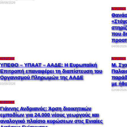
08/08/2026
ΑΓΡΟΤΙΚΆ
Θανάσ
«Στόχο
στηρί
που δη
προοπ
04/08/2026
ΑΓΡΟΤΙΚΆ
ΑΓΡΟΤΙΚΆ
ΥΠΕΘΟ – ΥΠΑΑΤ – ΑΑΔΕ: H Ευρωπαϊκή
Μ. Σχο
Επιτροπή επαναφέρει τη διαπίστευση του
Παλαι
Οργανισμού Πληρωμών της ΑΑΔΕ
παράδ
με ήθο
03/08/2026
02/08/2026
ΑΓΡΟΤΙΚΆ
Γιάννης Ανδριανός: Άρση διοικητικών
εμποδίων για 24.000 νέους γεωργούς και
αναλογικό πλαίσιο κυρώσεων στις Ενιαίες