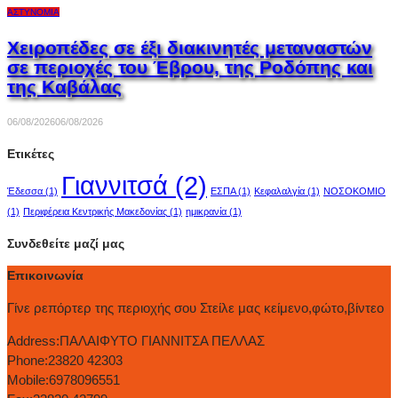
ΑΣΤΥΝΟΜΊΑ
Χειροπέδες σε έξι διακινητές μεταναστών
σε περιοχές του Έβρου, της Ροδόπης και
της Καβάλας
06/08/2026
06/08/2026
Ετικέτες
Γιαννιτσά
(2)
Έδεσσα
(1)
ΕΣΠΑ
(1)
Κεφαλαλγία
(1)
ΝΟΣΟΚΟΜΙΟ
(1)
Περιφέρεια Κεντρικής Μακεδονίας
(1)
ημικρανία
(1)
Συνδεθείτε μαζί μας
Επικοινωνία
Γίνε ρεπόρτερ της περιοχής σου Στείλε μας κείμενο,φώτο,βίντεο
Address:
ΠΑΛΑΙΦΥΤΟ ΓΙΑΝΝΙΤΣΑ ΠΕΛΛΑΣ
Phone:
23820 42303
Mobile:
6978096551