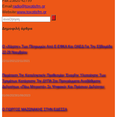
Fax:
23820 42799
Email:
radio@toxotisfm.gr
Website:
www.toxotisfm.gr
Δημοφιλή άρθρα
Ο «χάρτης» Των Πληρωμών Από E-ΕΦΚΑ Και ΟΑΕΔ Για Την Εβδομάδα
22-29 Νοεμβρίου
22/11/2021
22/11/2021
Παράταση Της Καταληκτικής Προθεσμίας Έναρξης Υλοποίησης Των
Τμημάτων Κατάρτισης Της ΔΥΠΑ Στα Προγράμματα Αναβάθμισης
Δεξιοτήτων «Πάω Μπροστά» Σε Ψηφιακές Και Πράσινες Δεξιότητες
01/06/2023
01/06/2023
Ο ΓΙΩΡΓΟΣ ΜΑΖΩΝΑΚΗΣ ΣΤΗΝ ΕΔΕΣΣΑ