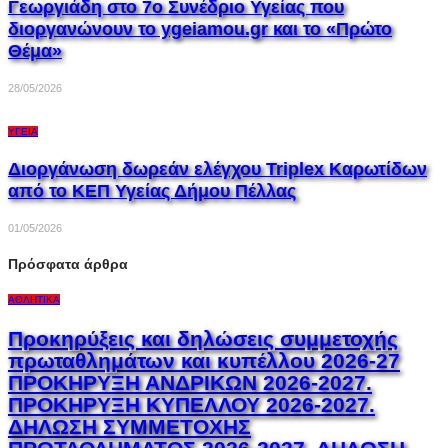
Γεωργιάδη στο 7ο Συνέδριο Υγείας που
διοργανώνουν το ygeiamou.gr και το «Πρώτο
Θέμα»
28/05/2026
ΥΓΕΊΑ
Διοργάνωση δωρεάν ελέγχου Triplex Kαρωτίδων
από το ΚΕΠ Υγείας Δήμου Πέλλας
01/05/2026
Πρόσφατα άρθρα
ΑΘΛΗΤΙΚΆ
Προκηρύξεις και δηλώσεις συμμετοχής
πρωταθλημάτων και κυπέλλου 2026-27
ΠΡΟΚΗΡΥΞΗ ΑΝΔΡΙΚΩΝ 2026-2027.
ΠΡΟΚΗΡΥΞΗ ΚΥΠΕΛΛΟΥ 2026-2027.
ΔΗΛΩΣΗ ΣΥΜΜΕΤΟΧΗΣ