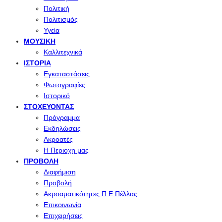
Πολιτική
Πολιτισμός
Υγεία
ΜΟΥΣΙΚΉ
Καλλιτεχνικά
ΙΣΤΟΡΊΑ
Εγκαταστάσεις
Φωτογραφίες
Ιστορικό
ΣΤΟΧΕΎΟΝΤΑΣ
Πρόγραμμα
Εκδηλώσεις
Ακροατές
Η Περιοχη μας
ΠΡΟΒΟΛΉ
Διαφήμιση
Προβολή
Ακροαματικότητες Π.Ε.Πέλλας
Επικοινωνία
Επιχειρήσεις