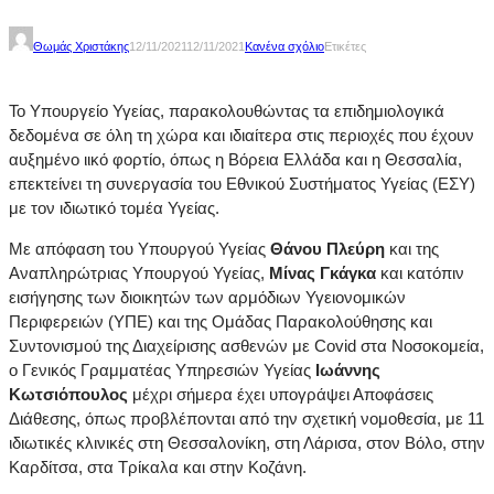
Θωμάς Χριστάκης
12/11/2021
12/11/2021
Κανένα σχόλιο
Ετικέτες
Το Υπουργείο Υγείας, παρακολουθώντας τα επιδημιολογικά
δεδομένα σε όλη τη χώρα και ιδιαίτερα στις περιοχές που έχουν
αυξημένο ιικό φορτίο, όπως η Βόρεια Ελλάδα και η Θεσσαλία,
επεκτείνει τη συνεργασία του Εθνικού Συστήματος Υγείας (ΕΣΥ)
με τον ιδιωτικό τομέα Υγείας.
Με απόφαση του Υπουργού Υγείας
Θάνου Πλεύρη
και της
Αναπληρώτριας Υπουργού Υγείας,
Μίνας Γκάγκα
και κατόπιν
εισήγησης των διοικητών των αρμόδιων Υγειονομικών
Περιφερειών (ΥΠΕ) και της Ομάδας Παρακολούθησης και
Συντονισμού της Διαχείρισης ασθενών με Covid στα Νοσοκομεία,
ο Γενικός Γραμματέας Υπηρεσιών Υγείας
Ιωάννης
Κωτσιόπουλος
μέχρι σήμερα έχει υπογράψει Αποφάσεις
Διάθεσης, όπως προβλέπονται από την σχετική νομοθεσία, με 11
ιδιωτικές κλινικές στη Θεσσαλονίκη, στη Λάρισα, στον Βόλο, στην
Καρδίτσα, στα Τρίκαλα και στην Κοζάνη.