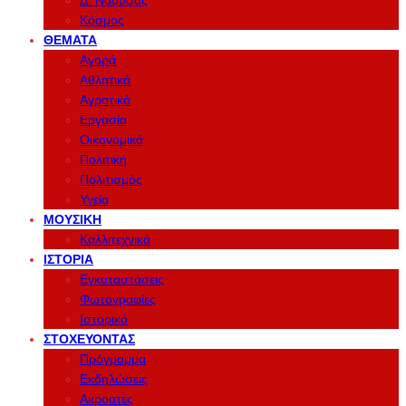
Δ. Νάουσας
Κόσμος
ΘΈΜΑΤΑ
Αγορά
Αθλητικά
Αγροτικά
Εργασία
Οικονομικά
Πολιτική
Πολιτισμός
Υγεία
ΜΟΥΣΙΚΉ
Καλλιτεχνικά
ΙΣΤΟΡΊΑ
Εγκαταστάσεις
Φωτογραφίες
Ιστορικό
ΣΤΟΧΕΎΟΝΤΑΣ
Πρόγραμμα
Εκδηλώσεις
Ακροατές