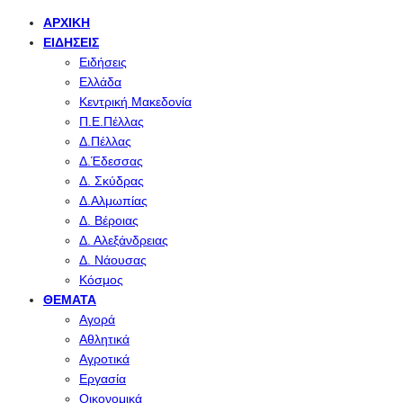
ΑΡΧΙΚΉ
ΕΙΔΉΣΕΙΣ
Ειδήσεις
Ελλάδα
Κεντρική Μακεδονία
Π.Ε.Πέλλας
Δ.Πέλλας
Δ.Έδεσσας
Δ. Σκύδρας
Δ.Αλμωπίας
Δ. Βέροιας
Δ. Αλεξάνδρειας
Δ. Νάουσας
Κόσμος
ΘΈΜΑΤΑ
Αγορά
Αθλητικά
Αγροτικά
Εργασία
Οικονομικά