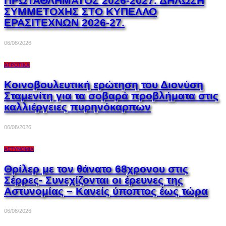
ΠΡΩΤΑΘΛΗΜΑΤΟΣ 2026-2027. ΔΗΛΩΣΗ
ΣΥΜΜΕΤΟΧΗΣ ΣΤΟ ΚΥΠΕΛΛΟ
ΕΡΑΣΙΤΕΧΝΩΝ 2026-27.
06/08/2026
ΑΓΡΟΤΙΚΆ
Κοινοβουλευτική ερώτηση του Διονύση
Σταμενίτη για τα σοβαρά προβλήματα στις
καλλιέργειες πυρηνόκαρπων
06/08/2026
ΑΣΤΥΝΟΜΊΑ
Θρίλερ με τον θάνατο 68χρονου στις
Σέρρες- Συνεχίζονται οι έρευνες της
Αστυνομίας – Κανείς ύποπτος έως τώρα
06/08/2026