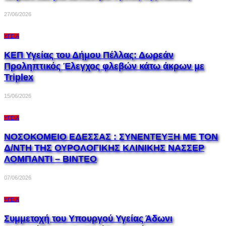
27/06/2026
ΥΓΕΊΑ
ΚΕΠ Υγείας του Δήμου Πέλλας: Δωρεάν
Προληπτικός Έλεγχος φλεβών κάτω άκρων με
Triplex
15/06/2026
ΥΓΕΊΑ
ΝΟΣΟΚΟΜΕΙΟ ΕΔΕΣΣΑΣ : ΣΥΝΕΝΤΕΥΞΗ ΜΕ ΤΟΝ
Δ/ΝΤΗ ΤΗΣ ΟΥΡΟΛΟΓΙΚΗΣ ΚΛΙΝΙΚΗΣ ΝΑΣΣΕΡ
ΛΟΜΠΑΝΤI – ΒΙΝΤΕΟ
07/06/2026
ΥΓΕΊΑ
Συμμετοχή του Υπουργού Υγείας Άδωνι