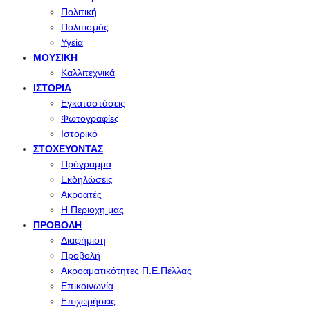
Πολιτική
Πολιτισμός
Υγεία
ΜΟΥΣΙΚΉ
Καλλιτεχνικά
ΙΣΤΟΡΊΑ
Εγκαταστάσεις
Φωτογραφίες
Ιστορικό
ΣΤΟΧΕΎΟΝΤΑΣ
Πρόγραμμα
Εκδηλώσεις
Ακροατές
Η Περιοχη μας
ΠΡΟΒΟΛΉ
Διαφήμιση
Προβολή
Ακροαματικότητες Π.Ε.Πέλλας
Επικοινωνία
Επιχειρήσεις