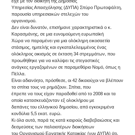
είχε με τον διοικητή της Δημόσιας
Υπηρεσίας Απασχόλησης (ΔΥΠΑ) Σπύρο Πρωτοψάλτη,
παρουσία υπηρεσιακών στελεχών του
οργανισμού.
Δεν είναι δυνατόν, επισήμανε χαρακτηριστικά ο κ.
Καρασμάνης, σε μια ευνομούμενη ευρωπαϊκή
Χώρα να παραμένει για μια ολόκληρη εικοσαετία
στάσιμος, ημιτελής και εγκαταλελειμμένος ένας
ολόκληρος οικισμός σε έκταση 34 στρεμμάτων, που
προωθήθηκε για να καλύψει τις στεγαστικές
ανάγκες εργαζομένων σε παραμεθόριο Νομό, όπως η
Πέλλα.
Είναι αδιανόητο, πρόσθεσε, οι 42 δικαιούχοι να βλέπουν
τα σπίτια τους να ρημάζουν. Σπίτια, που
έπρεπε να τους είχαν παραδοθεί από το 2008 και τα
οποία κατασκευάζονταν εξ ολοκλήρου με
δαπάνες του ελληνικού δημοσίου, από εγκεκριμένα
κονδύλια 5,5 εκατ. ευρώ.
Κι όλα αυτά, παρά τις κατά καιρούς διαβεβαιώσεις και
δεσμεύσεις των παλαιοτέρων διοικήσεων
του Οργανισμού Εργατικής Κατοικίας (νυν ΔΥΠΑ) ότι,