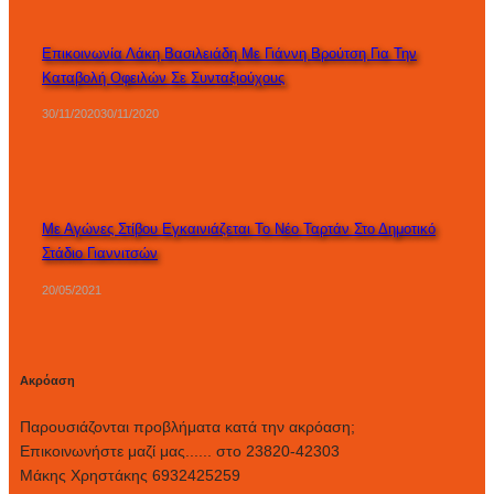
Επικοινωνία Λάκη Βασιλειάδη Με Γιάννη Βρούτση Για Την
Καταβολή Οφειλών Σε Συνταξιούχους
30/11/2020
30/11/2020
Με Αγώνες Στίβου Εγκαινιάζεται Το Νέο Ταρτάν Στο Δημοτικό
Στάδιο Γιαννιτσών
20/05/2021
Ακρόαση
Παρουσιάζονται προβλήματα κατά την ακρόαση;
Επικοινωνήστε μαζί μας...... στο 23820-42303
Μάκης Χρηστάκης 6932425259