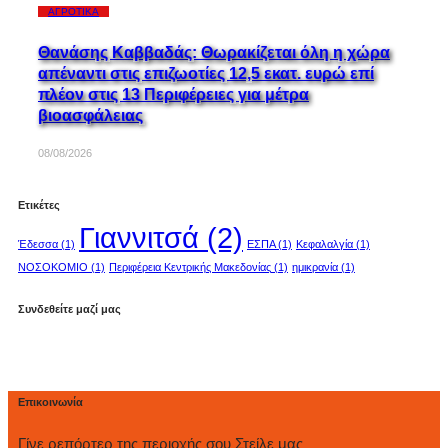
ΑΓΡΟΤΙΚΆ
Θανάσης Καββαδάς: Θωρακίζεται όλη η χώρα
απέναντι στις επιζωοτίες 12,5 εκατ. ευρώ επί
πλέον στις 13 Περιφέρειες για μέτρα
βιοασφάλειας
08/08/2026
Ετικέτες
Γιαννιτσά
(2)
Έδεσσα
(1)
ΕΣΠΑ
(1)
Κεφαλαλγία
(1)
ΝΟΣΟΚΟΜΙΟ
(1)
Περιφέρεια Κεντρικής Μακεδονίας
(1)
ημικρανία
(1)
Συνδεθείτε μαζί μας
Επικοινωνία
Γίνε ρεπόρτερ της περιοχής σου Στείλε μας