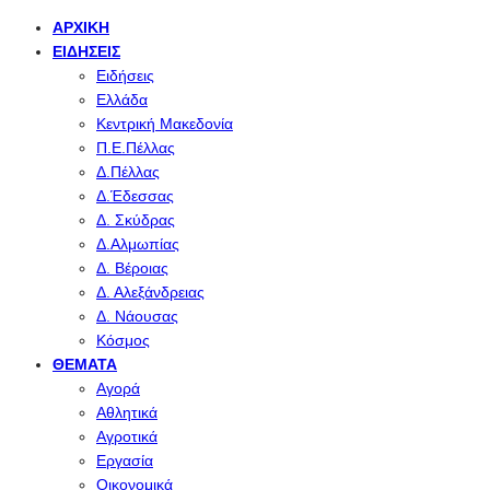
ΑΡΧΙΚΉ
ΕΙΔΉΣΕΙΣ
Ειδήσεις
Ελλάδα
Κεντρική Μακεδονία
Π.Ε.Πέλλας
Δ.Πέλλας
Δ.Έδεσσας
Δ. Σκύδρας
Δ.Αλμωπίας
Δ. Βέροιας
Δ. Αλεξάνδρειας
Δ. Νάουσας
Κόσμος
ΘΈΜΑΤΑ
Αγορά
Αθλητικά
Αγροτικά
Εργασία
Οικονομικά