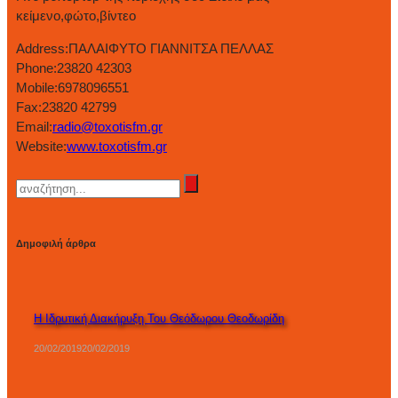
κείμενο,φώτο,βίντεο
Address:
ΠΑΛΑΙΦΥΤΟ ΓΙΑΝΝΙΤΣΑ ΠΕΛΛΑΣ
Phone:
23820 42303
Mobile:
6978096551
Fax:
23820 42799
Email:
radio@toxotisfm.gr
Website:
www.toxotisfm.gr
Δημοφιλή άρθρα
Η Ιδρυτική Διακήρυξη Του Θεόδωρου Θεοδωρίδη
20/02/2019
20/02/2019