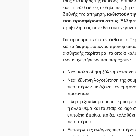
τους στο κύρος της έκθεσης, η ποικ
εκεί, οι 500 ειδικές εκδηλώσεις (spe
διεθνής της απήχηση,
καθιστούν τ
που προσφέρονται στους Έλληνες
προβολή τους σε εκθεσιακά γεγονότ
Για τη συμμετοχή στην έκθεση, η Πε
ειδικά διαμορφωμένου προνομιακού χ
αισθητικής περίπτερα, τα οποία κ
των επιχειρήσεων και παρέχουν:
Νέα, καλαίσθητη ξύλινη κατασκευ
Νέα, έξυπνη λογοτύπηση της συμ
περιπτέρων με άξονα την εμφανή,
προϊόντων.
Πλήρη εξοπλισμό περιπτέρου με 
ή άλλο θέμα και το εταιρικό logo σ
επιτοίχια βιτρίνα, πρίζα, καλαθά
περιπτέρου.
Λειτουργικές ανάγκες περιπτέρο