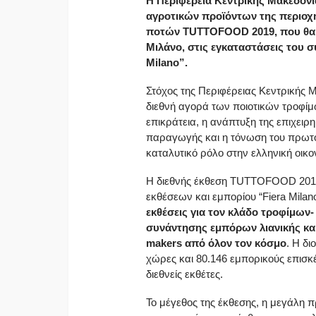
Η Περιφέρεια Κεντρικής Μακεδονί
αγροτικών προϊόντων της περιοχή
ποτών TUTTOFOOD 2019, που θα π
Μιλάνο, στις εγκαταστάσεις του 
Milano”.
Στόχος της Περιφέρειας Κεντρικής 
διεθνή αγορά των ποιοτικών τροφίμ
επικράτεια, η ανάπτυξη της επιχειρ
παραγωγής και η τόνωση του πρωτογ
καταλυτικό ρόλο στην ελληνική οικον
Η διεθνής έκθεση TUTTOFOOD 2019 
εκθέσεων και εμπορίου “Fiera Milan
εκθέσεις για τον κλάδο τροφίμω
συνάντησης εμπόρων λιανικής κα
makers από όλον τον κόσμο
. Η δ
χώρες και 80.146 εμπορικούς επισκ
διεθνείς εκθέτες.
Το μέγεθος της έκθεσης, η μεγάλη