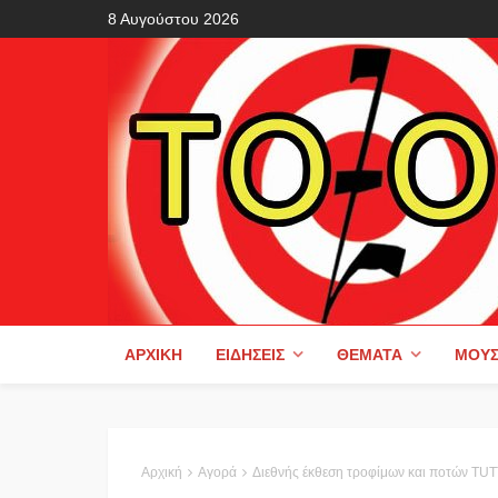
8 Αυγούστου 2026
ΑΡΧΙΚΉ
ΕΙΔΉΣΕΙΣ
ΘΈΜΑΤΑ
ΜΟΥΣ
Αρχική
Αγορά
Διεθνής έκθεση τροφίμων και ποτών T