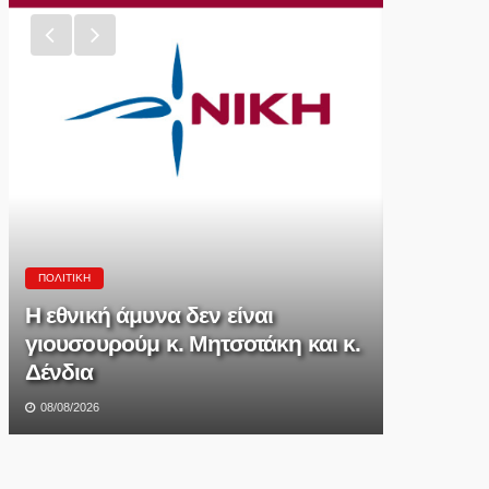
ΠΟΛΙΤΙΚΉ
Η εθνική άμυνα δεν είναι
Δ.ΠΈΛΛΑΣ
γιουσουρούμ κ. Μητσοτάκη και κ.
Δένδια
Ανακοίν
08/08/2026
08/08/2026