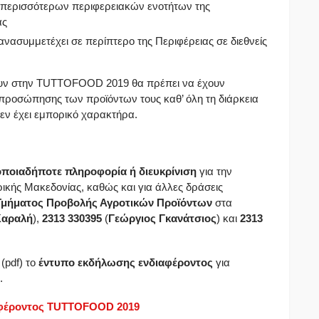
 περισσότερων περιφερειακών ενοτήτων της
ας
ξανασυμμετέχει σε περίπτερο της Περιφέρειας σε διεθνείς
ουν στην TUTTOFOOD 2019 θα πρέπει να έχουν
προσώπησης των προϊόντων τους καθ’ όλη τη διάρκεια
 δεν έχει εμπορικό χαρακτήρα.
οποιαδήποτε πληροφορία ή διευκρίνιση
για την
ικής Μακεδονίας, καθώς και για άλλες δράσεις
Τμήματος Προβολής Αγροτικών Προϊόντων
στα
Καραλή
),
2313 330395
(
Γεώργιος Γκανάτσιος
) και
2313
(pdf) το
έντυπο εκδήλωσης ενδιαφέροντος
για
.
αφέροντος TUTTOFOOD 2019