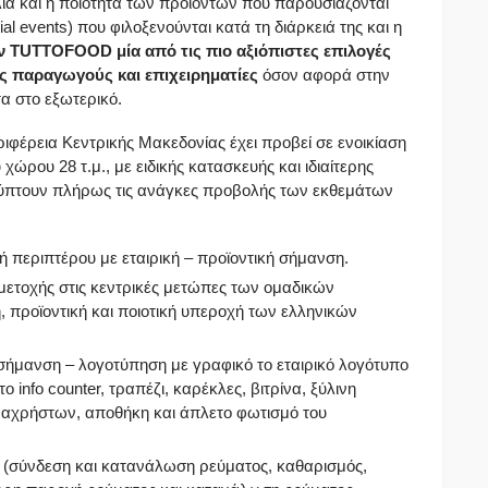
ιλία και η ποιότητα των προϊόντων που παρουσιάζονται
cial events) που φιλοξενούνται κατά τη διάρκειά της και η
ην ΤUTTOFOOD
μία από τις πιο αξιόπιστες επιλογές
 παραγωγούς και επιχειρηματίες
όσον αφορά στην
α στο εξωτερικό.
ριφέρεια Κεντρικής Μακεδονίας έχει προβεί σε ενοικίαση
ώρου 28 τ.μ., με ειδικής κατασκευής και ιδιαίτερης
αλύπτουν πλήρως τις ανάγκες προβολής των εκθεμάτων
ή περιπτέρου με εταιρική – προϊοντική σήμανση.
μετοχής στις κεντρικές μετώπες των ομαδικών
 προϊοντική και ποιοτική υπεροχή των ελληνικών
σήμανση – λογοτύπηση με γραφικό το εταιρικό λογότυπο
το info counter, τραπέζι, καρέκλες, βιτρίνα, ξύλινη
κι αχρήστων, αποθήκη και άπλετο φωτισμό του
υ (σύνδεση και κατανάλωση ρεύματος, καθαρισμός,