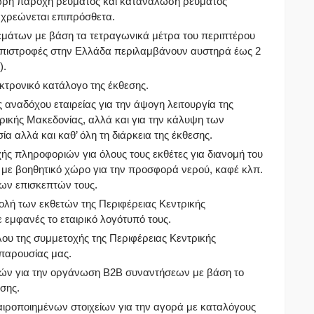
4ωρη παροχή ρεύματος και κατανάλωση ρεύματος
 χρεώνεται επιπρόσθετα.
μάτων με βάση τα τετραγωνικά μέτρα του περιπτέρου
 επιστροφές στην Ελλάδα περιλαμβάνουν αυστηρά έως 2
).
κτρονικό κατάλογο της έκθεσης.
αναδόχου εταιρείας για την άψογη λειτουργία της
ρικής Μακεδονίας, αλλά και για την κάλυψη των
α αλλά και καθ’ όλη τη διάρκεια της έκθεσης.
ής πληροφοριών για όλους τους εκθέτες για διανομή του
 με βοηθητικό χώρο για την προσφορά νερού, καφέ κλπ.
των επισκεπτών τους.
βολή των εκθετών της Περιφέρειας Κεντρικής
 εμφανές το εταιρικό λογότυπό τους.
λου της συμμετοχής της Περιφέρειας Κεντρικής
 παρουσίας μας.
ν για την οργάνωση Β2Β συναντήσεων με βάση το
σης.
αιροποιημένων στοιχείων για την αγορά με καταλόγους