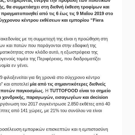
ας, στηρίζοντας ενεργά την προβολή των ποιοτικών
ς, θα συμμετάσχει στη διεθνή έκθεση τροφίμων και
ραγματοποιηθεί από τις 6 έως τις 9 Μαΐου 2019 στο
σύγχρονου κέντρου εκθέσεων και εμπορίου “Fiera
Μακεδονίας με τη συμμετοχή της είναι η προώθηση στη
ων και ποτών που παράγονται στην εδαφική της
ηματικότητας στον κλάδο αυτό, η εξωστρέφεια της
ενούς τομέα της Περιφέρειας, που διαδραματίζει
ομία εν γένει.
φιλοξενείται για 6η χρονιά στο σύγχρονο κέντρο
o” και αποτελεί
μία από τις σημαντικότερες διεθνείς
ν- ποτών παγκοσμίως
. Η
ΤUTTOFOOD είναι το σημείο
ι χονδρικής, παραγωγών, εισαγωγέων και decision
ιοργάνωση του 2017 συγκέντρωσε 2.850 εκθέτες από 40
έπτες από 141 χώρες, με 21% του συνόλου να είναι
 προσέλευση εμπορικών επισκεπτών και η εμπιστοσύνη