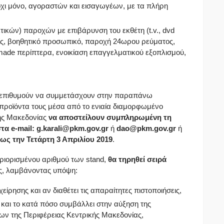
όχι μόνο, αγοραστών και εισαγωγέων, με τα πλήρη
κών) παροχών με επιβάρυνση του εκθέτη (t.v., dvd
νείς, βοηθητικό προσωπικό, παροχή 24ωρου ρεύματος,
made περίπτερα, ενοικίαση επαγγελματικού εξοπλισμού,
υ επιθυμούν να συμμετάσχουν στην παραπάνω
προϊόντα τους μέσα από το ενιαία διαμορφωμένο
κής Μακεδονίας
να αποστείλουν συμπληρωμένη τη
στα
e-mail: g.karali@pkm.gov.gr
ή
dao@pkm.gov.gr
ή
ως την Τετάρτη 3 Απριλίου 2019
.
περιορισμένου αριθμού των stand,
θα τηρηθεί σειρά
υς, λαμβάνοντας υπόψη:
είρησης και αν διαθέτει τις απαραίτητες πιστοποιήσεις,
 και το κατά πόσο συμβάλλει στην αύξηση της
ων της Περιφέρειας Κεντρικής Μακεδονίας,