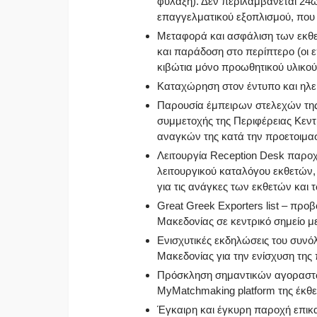
φύλαξη). Δεν περιλαμβάνεται 2
επαγγελματικού εξοπλισμού, που
Μεταφορά και ασφάλιση των εκθε
και παράδοση στο περίπτερο (οι
κιβώτια μόνο προωθητικού υλικού
Καταχώρηση στον έντυπο και ηλε
Παρουσία έμπειρων στελεχών της 
συμμετοχής της Περιφέρειας Κεντ
αναγκών της κατά την προετοιμασί
Λειτουργία Reception Desk παροχ
λειτουργικού καταλόγου εκθετών,
για τις ανάγκες των εκθετών και 
Great Greek Exporters list – προ
Μακεδονίας σε κεντρικό σημείο με
Ενισχυτικές εκδηλώσεις του συνό
Μακεδονίας για την ενίσχυση της
Πρόσκληση σημαντικών αγοραστώ
MyMatchmaking platform της έκθε
Έγκαιρη και έγκυρη παροχή επικ