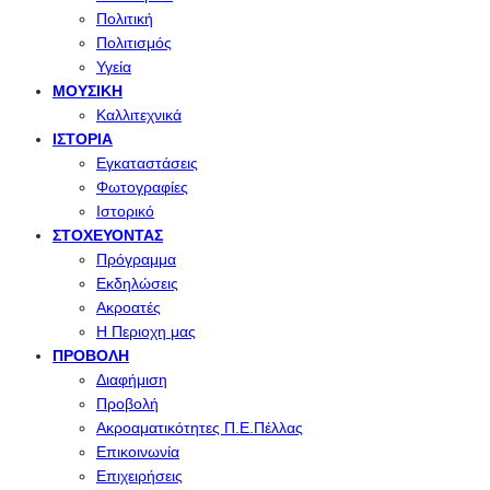
Πολιτική
Πολιτισμός
Υγεία
ΜΟΥΣΙΚΉ
Καλλιτεχνικά
ΙΣΤΟΡΊΑ
Εγκαταστάσεις
Φωτογραφίες
Ιστορικό
ΣΤΟΧΕΎΟΝΤΑΣ
Πρόγραμμα
Εκδηλώσεις
Ακροατές
Η Περιοχη μας
ΠΡΟΒΟΛΉ
Διαφήμιση
Προβολή
Ακροαματικότητες Π.Ε.Πέλλας
Επικοινωνία
Επιχειρήσεις