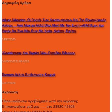
Δημοφιλή άρθρα
Δήμος Νάουσας: Οι Γιορτές Των Χριστουγέννων Και Της Πρωτοχρονιάς
Αλλιώς… Aπό Μακριά Αλλά Όλοι Μαζί Με Την Ευχή «ΑΓΑΠΑμε» Και
Ευχές Για Ένα Νέο Έτος Με Υγεία, Αγάπη, Ειρήνη
24/12/2020
Χλοοτάπητας Και Ταρτάν Νέου Γηπέδου Έδεσσας
31/05/2022
31/05/2022
Εκτακτο Δελτίο Επιδείνωσης Καιρού
31/07/2020
Ακρόαση
Παρουσιάζονται προβλήματα κατά την ακρόαση;
Επικοινωνήστε μαζί μας...... στο 23820-42303