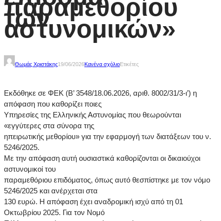
παραμεθορίου
των
αστυνομικών»
Θωμάς Χριστάκης
19/06/2026
Κανένα σχόλιο
Ετικέτες
Εκδόθηκε σε ΦΕΚ (Β’ 3548/18.06.2026, αριθ. 8002/31/3-ι’) η
απόφαση που καθορίζει ποιες
Υπηρεσίες της Ελληνικής Αστυνομίας που θεωρούνται
«εγγύτερες στα σύνορα της
ηπειρωτικής μεθορίου» για την εφαρμογή των διατάξεων του ν.
5246/2025.
Με την απόφαση αυτή ουσιαστικά καθορίζονται οι δικαιούχοι
αστυνομικοί του
παραμεθόριου επιδόματος, όπως αυτό θεσπίστηκε με τον νόμο
5246/2025 και ανέρχεται στα
130 ευρώ. Η απόφαση έχει αναδρομική ισχύ από τη 01
Οκτωβρίου 2025. Για τον Νομό