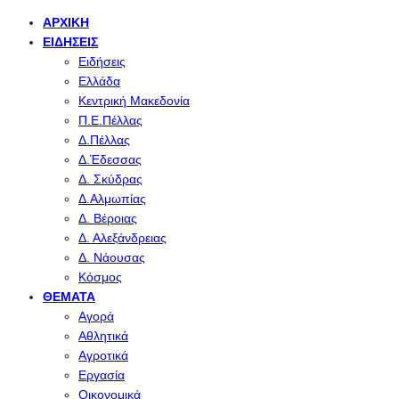
ΑΡΧΙΚΉ
ΕΙΔΉΣΕΙΣ
Ειδήσεις
Ελλάδα
Κεντρική Μακεδονία
Π.Ε.Πέλλας
Δ.Πέλλας
Δ.Έδεσσας
Δ. Σκύδρας
Δ.Αλμωπίας
Δ. Βέροιας
Δ. Αλεξάνδρειας
Δ. Νάουσας
Κόσμος
ΘΈΜΑΤΑ
Αγορά
Αθλητικά
Αγροτικά
Εργασία
Οικονομικά