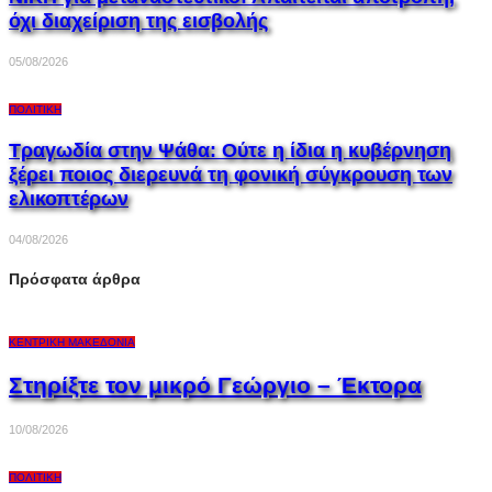
όχι διαχείριση της εισβολής
05/08/2026
ΠΟΛΙΤΙΚΉ
Τραγωδία στην Ψάθα: Ούτε η ίδια η κυβέρνηση
ξέρει ποιος διερευνά τη φονική σύγκρουση των
ελικοπτέρων
04/08/2026
Πρόσφατα άρθρα
ΚΕΝΤΡΙΚΉ ΜΑΚΕΔΟΝΊΑ
Στηρίξτε τον μικρό Γεώργιο – Έκτορα
10/08/2026
ΠΟΛΙΤΙΚΉ