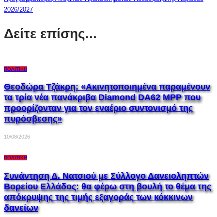
2026/2027
Δείτε επίσης...
ΠΟΛΙΤΙΚΉ
Θεοδώρα Τζάκρη: «Ακινητοποιημένα παραμένουν
τα τρία νέα πανάκριβα Diamond DA62 MPP που
προορίζονταν για τον εναέριο συντονισμό της
πυρόσβεσης»
10/08/2026
ΠΟΛΙΤΙΚΉ
Συνάντηση Δ. Νατσιού με Σύλλογο Δανειοληπτών
Βορείου Ελλάδος: θα φέρω στη βουλή το θέμα της
απόκρυψης της τιμής εξαγοράς των κόκκινων
δανείων