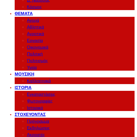
Δ. Νάουσας
Κόσμος
ΘΈΜΑΤΑ
Αγορά
Αθλητικά
Αγροτικά
Εργασία
Οικονομικά
Πολιτική
Πολιτισμός
Υγεία
ΜΟΥΣΙΚΉ
Καλλιτεχνικά
ΙΣΤΟΡΊΑ
Εγκαταστάσεις
Φωτογραφίες
Ιστορικό
ΣΤΟΧΕΎΟΝΤΑΣ
Πρόγραμμα
Εκδηλώσεις
Ακροατές