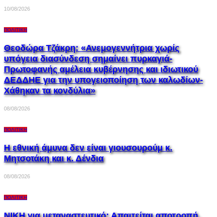
10/08/2026
ΠΟΛΙΤΙΚΉ
Θεοδώρα Τζάκρη: «Ανεμογεννήτρια χωρίς
υπόγεια διασύνδεση σημαίνει πυρκαγιά-
Πρωτοφανής αμέλεια κυβέρνησης και ιδιωτικού
ΔΕΔΔΗΕ για την υπογειοποίηση των καλωδίων-
Χάθηκαν τα κονδύλια»
08/08/2026
ΠΟΛΙΤΙΚΉ
Η εθνική άμυνα δεν είναι γιουσουρούμ κ.
Μητσοτάκη και κ. Δένδια
08/08/2026
ΠΟΛΙΤΙΚΉ
ΝΙΚΗ για μεταναστευτικό: Απαιτείται αποτροπή,