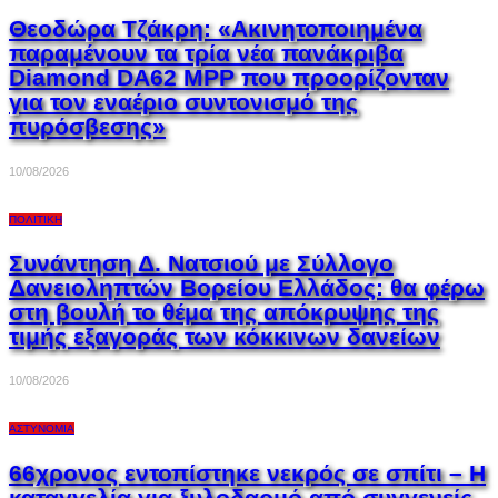
Θεοδώρα Τζάκρη: «Ακινητοποιημένα
παραμένουν τα τρία νέα πανάκριβα
Diamond DA62 MPP που προορίζονταν
για τον εναέριο συντονισμό της
πυρόσβεσης»
10/08/2026
ΠΟΛΙΤΙΚΉ
Συνάντηση Δ. Νατσιού με Σύλλογο
Δανειοληπτών Βορείου Ελλάδος: θα φέρω
στη βουλή το θέμα της απόκρυψης της
τιμής εξαγοράς των κόκκινων δανείων
10/08/2026
ΑΣΤΥΝΟΜΊΑ
66χρονος εντοπίστηκε νεκρός σε σπίτι – Η
καταγγελία για ξυλοδαρμό από συγγενείς