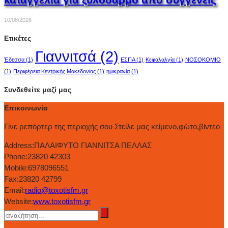
10/08/2026
Ετικέτες
Γιαννιτσά
(2)
Έδεσσα
(1)
ΕΣΠΑ
(1)
Κεφαλαλγία
(1)
ΝΟΣΟΚΟΜΙΟ
(1)
Περιφέρεια Κεντρικής Μακεδονίας
(1)
ημικρανία
(1)
Συνδεθείτε μαζί μας
Επικοινωνία
Γίνε ρεπόρτερ της περιοχής σου Στείλε μας κείμενο,φώτο,βίντεο
Address:
ΠΑΛΑΙΦΥΤΟ ΓΙΑΝΝΙΤΣΑ ΠΕΛΛΑΣ
Phone:
23820 42303
Mobile:
6978096551
Fax:
23820 42799
Email:
radio@toxotisfm.gr
Website:
www.toxotisfm.gr