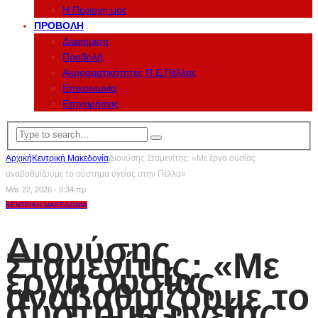
Η Περιοχη μας
ΠΡΟΒΟΛΉ
Διαφήμιση
Προβολή
Ακροαματικότητες Π.Ε.Πέλλας
Επικοινωνία
Επιχειρήσεις
Αρχική
Κεντρική Μακεδονία
Διονύσης Σταμενίτης: «Με έργα ουσίας
αναβαθμίζουμε το σύστημα υγείας στην Πέλλα»
Μάι. 22, 2026 - 9:34 πμ
ΚΕΝΤΡΙΚΉ ΜΑΚΕΔΟΝΊΑ
Διονύσης
Σταμενίτης: «Με
έργα ουσίας
αναβαθμίζουμε το
σύστημα υγείας