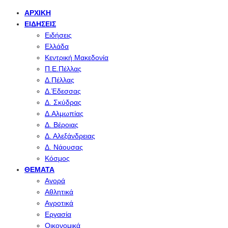
ΑΡΧΙΚΉ
ΕΙΔΉΣΕΙΣ
Ειδήσεις
Ελλάδα
Κεντρική Μακεδονία
Π.Ε.Πέλλας
Δ.Πέλλας
Δ.Έδεσσας
Δ. Σκύδρας
Δ.Αλμωπίας
Δ. Βέροιας
Δ. Αλεξάνδρειας
Δ. Νάουσας
Κόσμος
ΘΈΜΑΤΑ
Αγορά
Αθλητικά
Αγροτικά
Εργασία
Οικονομικά