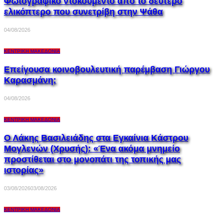
Φωτογραφικό ντοκουμέντο από το δεύτερο
ελικόπτερο που συνετρίβη στην Ψάθα
04/08/2026
ΚΕΝΤΡΙΚΉ ΜΑΚΕΔΟΝΊΑ
Επείγουσα κοινοβουλευτική παρέμβαση Γιώργου
Καρασμάνη:
04/08/2026
ΚΕΝΤΡΙΚΉ ΜΑΚΕΔΟΝΊΑ
Ο Λάκης Βασιλειάδης στα Εγκαίνια Κάστρου
Μογλενών (Χρυσής): «Ένα ακόμα μνημείο
προστίθεται στο μονοπάτι της τοπικής μας
ιστορίας»
03/08/2026
03/08/2026
ΚΕΝΤΡΙΚΉ ΜΑΚΕΔΟΝΊΑ