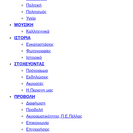
Πολιτική
Πολιτισμός
Υγεία
ΜΟΥΣΙΚΉ
Καλλιτεχνικά
ΙΣΤΟΡΊΑ
Εγκαταστάσεις
Φωτογραφίες
Ιστορικό
ΣΤΟΧΕΎΟΝΤΑΣ
Πρόγραμμα
Εκδηλώσεις
Ακροατές
Η Περιοχη μας
ΠΡΟΒΟΛΉ
Διαφήμιση
Προβολή
Ακροαματικότητες Π.Ε.Πέλλας
Επικοινωνία
Επιχειρήσεις