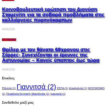
Κοινοβουλευτική ερώτηση του Διονύση
Σταμενίτη για τα σοβαρά προβλήματα στις
καλλιέργειες πυρηνόκαρπων
06/08/2026
ΑΣΤΥΝΟΜΊΑ
Θρίλερ με τον θάνατο 68χρονου στις
Σέρρες- Συνεχίζονται οι έρευνες της
Αστυνομίας – Κανείς ύποπτος έως τώρα
06/08/2026
Ετικέτες
Γιαννιτσά
(2)
Έδεσσα
(1)
ΕΣΠΑ
(1)
Κεφαλαλγία
(1)
ΝΟΣΟΚΟΜΙΟ
(1)
Περιφέρεια Κεντρικής Μακεδονίας
(1)
ημικρανία
(1)
Συνδεθείτε μαζί μας