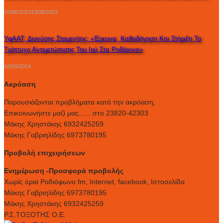
10/08/2023
10/08/2023
ΥφΑΑΤ, Διονύσης Σταμενίτης: «Έρευνα, Καθοδήγηση Και Στήριξη Το
Τρίπτυχο Αντιμετώπισης Του Ιού Στα Ροδάκινα»
10/09/2024
Ακρόαση
Παρουσιάζονται προβλήματα κατά την ακρόαση;
Επικοινωνήστε μαζί μας...... στο 23820-42303
Μάκης Χρηστάκης 6932425259
Μάκης Γαβριηλίδης 6973780195
Προβολή επιχειρήσεων
Ενημέρωση -Προσφορά προβολής
Xωρίς όρια Ραδιόφωνο fm, Internet, facebook, Ιστοσελίδα
Μάκης Γαβριηλίδης 6973780195
Μάκης Χρηστάκης 6932425259
Ρ.Σ.ΤΟΞΟΤΗΣ Ο.Ε.