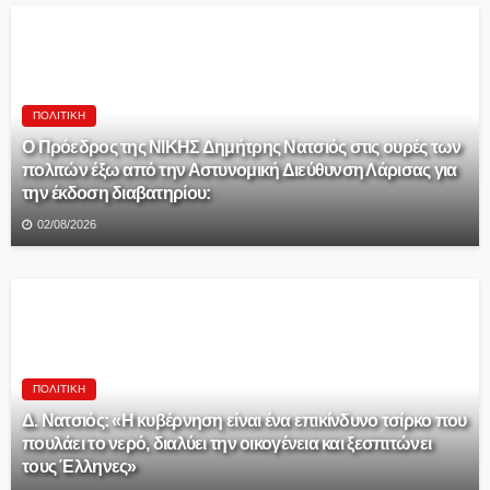
ΠΟΛΙΤΙΚΉ
Ο Πρόεδρος της ΝΙΚΗΣ Δημήτρης Νατσιός στις ουρές των
πολιτών έξω από την Αστυνομική Διεύθυνση Λάρισας για
την έκδοση διαβατηρίου:
02/08/2026
ΠΟΛΙΤΙΚΉ
Δ. Νατσιός: «Η κυβέρνηση είναι ένα επικίνδυνο τσίρκο που
πουλάει το νερό, διαλύει την οικογένεια και ξεσπιτώνει
τους Έλληνες»