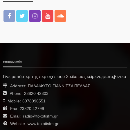
Επικοινωνία
Γίνε ρεπόρτερ της περιοχής σου Στείλε μας κείμενο,φώτο,βίντεο
Address:
ΠΑΛΑΙΦΥΤΟ ΓΙΑΝΝΙΤΣΑ ΠΕΛΛΑΣ
Phone:
23820 42303
Mobile:
6978096551
Fax:
23820 42799
Email:
radio@toxotisfm.gr
Website:
www.toxotisfm.gr