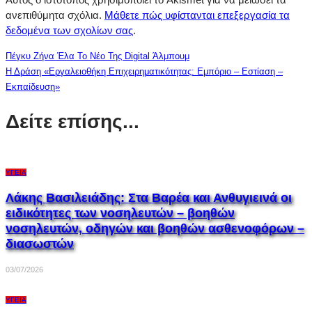
ανεπιθύμητα σχόλια.
Μάθετε πώς υφίστανται επεξεργασία τα
δεδομένα των σχολίων σας
.
Πέγκυ Ζήνα Έλα Το Νέο Της Digital Άλμπουμ
Η Δράση «Εργαλειοθήκη Επιχειρηματικότητας: Εμπόριο – Εστίαση –
Εκπαίδευση»
Δείτε επίσης...
ΥΓΕΊΑ
Λάκης Βασιλειάδης: Στα Βαρέα και Ανθυγιεινά οι
ειδικότητες των νοσηλευτών – βοηθών
νοσηλευτών, οδηγών και βοηθών ασθενοφόρων –
διασωστών
03/07/2026
ΥΓΕΊΑ