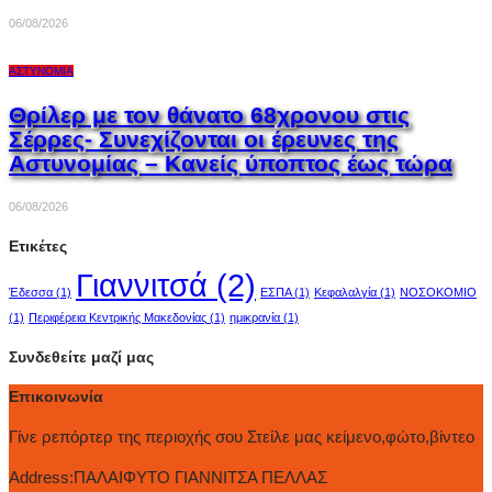
06/08/2026
ΑΣΤΥΝΟΜΊΑ
Θρίλερ με τον θάνατο 68χρονου στις
Σέρρες- Συνεχίζονται οι έρευνες της
Αστυνομίας – Κανείς ύποπτος έως τώρα
06/08/2026
Ετικέτες
Γιαννιτσά
(2)
Έδεσσα
(1)
ΕΣΠΑ
(1)
Κεφαλαλγία
(1)
ΝΟΣΟΚΟΜΙΟ
(1)
Περιφέρεια Κεντρικής Μακεδονίας
(1)
ημικρανία
(1)
Συνδεθείτε μαζί μας
Επικοινωνία
Γίνε ρεπόρτερ της περιοχής σου Στείλε μας κείμενο,φώτο,βίντεο
Address:
ΠΑΛΑΙΦΥΤΟ ΓΙΑΝΝΙΤΣΑ ΠΕΛΛΑΣ