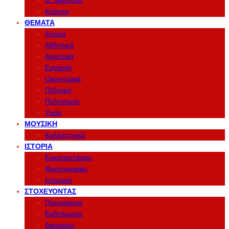
Δ. Νάουσας
Κόσμος
ΘΈΜΑΤΑ
Αγορά
Αθλητικά
Αγροτικά
Εργασία
Οικονομικά
Πολιτική
Πολιτισμός
Υγεία
ΜΟΥΣΙΚΉ
Καλλιτεχνικά
ΙΣΤΟΡΊΑ
Εγκαταστάσεις
Φωτογραφίες
Ιστορικό
ΣΤΟΧΕΎΟΝΤΑΣ
Πρόγραμμα
Εκδηλώσεις
Ακροατές