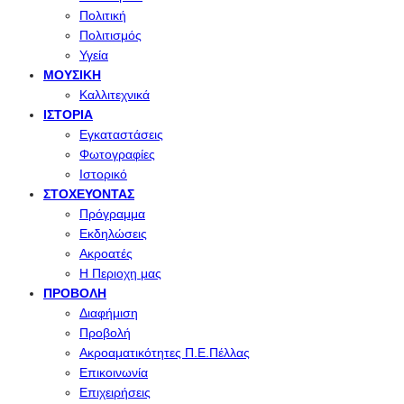
Πολιτική
Πολιτισμός
Υγεία
ΜΟΥΣΙΚΉ
Καλλιτεχνικά
ΙΣΤΟΡΊΑ
Εγκαταστάσεις
Φωτογραφίες
Ιστορικό
ΣΤΟΧΕΎΟΝΤΑΣ
Πρόγραμμα
Εκδηλώσεις
Ακροατές
Η Περιοχη μας
ΠΡΟΒΟΛΉ
Διαφήμιση
Προβολή
Ακροαματικότητες Π.Ε.Πέλλας
Επικοινωνία
Επιχειρήσεις