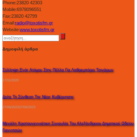
Phone:
23820 42303
Mobile:
6978096551
Fax:
23820 42799
Email:
radio@toxotisfm.gr
Website:
www.toxotisfm.gr
Δημοφιλή άρθρα
Σύλληψη Ενός Ατόμου Στην Πέλλα Για Λαθρεμπόριο Τσιγάρων
17/11/2020
Δείτε Τη Σύνθεση Της Νέας Κυβέρνησης
27/06/2023
27/06/2023
Μεγάλη Χριστουγεννιάτικη Συναυλία Του Αλεξάνδρειου Δημοτικού Ωδείου
Γιαννιτσών