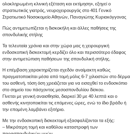
ολοκληρωμένη κλινική εξέταση και εκτίμηση», εξηγεί ο
στρατιωτικός γιατρός, νευροχειρουργός στο 401 Γενικό
Στρατιωτικό Νοσοκομείο Αθηνών, Παναγιώτης Κυριακόγγονας
Πώς αντιμετωπίζεται η δισκοκήλη και άλλες παθήσεις της
σπονδυλικής στήλης
Τα τελευταία χρόνια και στην χώρα μας η χειρουργική
ενδοσκοπική δισκεκτομή κερδίζει όλο και περισσότερο έδαφος
στην αντιμετώπιση παθήσεων της σπονδυλική στήλης.
Η επέμβαση χαρακτηρίζεται σχεδόν αναίμακτη καθώς
πραγματοποιείται μέσα από τομή μόλις 6-7 χιλιοστών στο δέρμα
του ασθενή, τόση όση χρειάζεται για να εισαχθεί το ενδοσκόπιο
στο σημείο του πάσχοντος μεσοσπονδυλίου δίσκου.
Γίνεται με γενική αναισθησία, διαρκεί 30 με 40 λεπτά και ο
ασθενής κινητοποιείται τις επόμενες ώρες, ενώ το ίδιο βράδυ ή
την επομένη λαμβάνει εξιτήριο.
Με την ενδοσκοπική δισκεκτομή εξασφαλίζονται τα εξής:
– Μικρότερη τομή και καθόλου καταστροφή των
παρασπονδυλικών μυών,