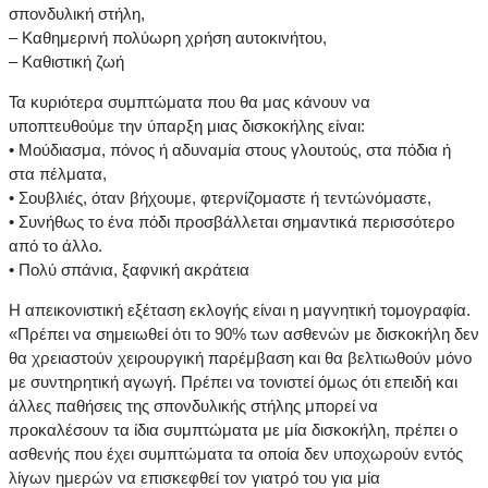
σπονδυλική στήλη,
– Καθημερινή πολύωρη χρήση αυτοκινήτου,
– Καθιστική ζωή
Τα κυριότερα συμπτώματα που θα μας κάνουν να
υποπτευθούμε την ύπαρξη μιας δισκοκήλης είναι:
• Μούδιασμα, πόνος ή αδυναμία στους γλουτούς, στα πόδια ή
στα πέλματα,
• Σουβλιές, όταν βήχουμε, φτερνίζομαστε ή τεντώνόμαστε,
• Συνήθως το ένα πόδι προσβάλλεται σημαντικά περισσότερο
από το άλλο.
• Πολύ σπάνια, ξαφνική ακράτεια
Η απεικονιστική εξέταση εκλογής είναι η μαγνητική τομογραφία.
«Πρέπει να σημειωθεί ότι το 90% των ασθενών με δισκοκήλη δεν
θα χρειαστούν χειρουργική παρέμβαση και θα βελτιωθούν μόνο
με συντηρητική αγωγή. Πρέπει να τονιστεί όμως ότι επειδή και
άλλες παθήσεις της σπονδυλικής στήλης μπορεί να
προκαλέσουν τα ίδια συμπτώματα με μία δισκοκήλη, πρέπει ο
ασθενής που έχει συμπτώματα τα οποία δεν υποχωρούν εντός
λίγων ημερών να επισκεφθεί τον γιατρό του για μία