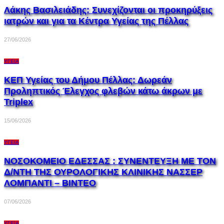
Λάκης Βασιλειάδης: Συνεχίζονται οι προκηρύξεις
ιατρών και για τα Κέντρα Υγείας της Πέλλας
27/06/2026
ΥΓΕΊΑ
ΚΕΠ Υγείας του Δήμου Πέλλας: Δωρεάν
Προληπτικός Έλεγχος φλεβών κάτω άκρων με
Triplex
15/06/2026
ΥΓΕΊΑ
ΝΟΣΟΚΟΜΕΙΟ ΕΔΕΣΣΑΣ : ΣΥΝΕΝΤΕΥΞΗ ΜΕ ΤΟΝ
Δ/ΝΤΗ ΤΗΣ ΟΥΡΟΛΟΓΙΚΗΣ ΚΛΙΝΙΚΗΣ ΝΑΣΣΕΡ
ΛΟΜΠΑΝΤI – ΒΙΝΤΕΟ
07/06/2026
ΥΓΕΊΑ