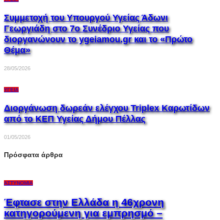
Συμμετοχή του Υπουργού Υγείας Άδωνι
Γεωργιάδη στο 7ο Συνέδριο Υγείας που
διοργανώνουν το ygeiamou.gr και το «Πρώτο
Θέμα»
28/05/2026
ΥΓΕΊΑ
Διοργάνωση δωρεάν ελέγχου Triplex Kαρωτίδων
από το ΚΕΠ Υγείας Δήμου Πέλλας
01/05/2026
Πρόσφατα άρθρα
ΑΣΤΥΝΟΜΊΑ
Έφτασε στην Ελλάδα η 46χρονη
κατηγορούμενη για εμπρησμό –