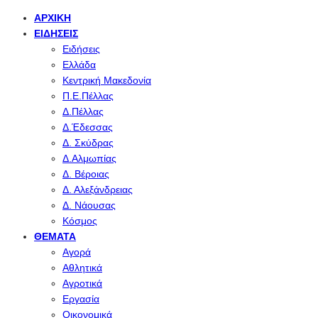
ΑΡΧΙΚΉ
ΕΙΔΉΣΕΙΣ
Ειδήσεις
Ελλάδα
Κεντρική Μακεδονία
Π.Ε.Πέλλας
Δ.Πέλλας
Δ.Έδεσσας
Δ. Σκύδρας
Δ.Αλμωπίας
Δ. Βέροιας
Δ. Αλεξάνδρειας
Δ. Νάουσας
Κόσμος
ΘΈΜΑΤΑ
Αγορά
Αθλητικά
Αγροτικά
Εργασία
Οικονομικά