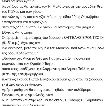
Μακεδονικού Αγώνα,
διασχίζουν τις Αμπελειές, τον Ν. Μυλότοπο, με την μοναδική θέα
του Πάϊκου και των γύρω
ορεινών όγκων και την Αξό. Μέσω της οδού 20 ης Οκτωβρίου
επιστρέφουν και τερματίζουν
στον πεζόδρομο, όπου θα γίνουν οι απονομές, στο μνημείο
Εθνικής Αντίστασης.
Οι δρομείς – περιπατητές του δρόμου «ΒΑΓΓΕΛΗΣ ΒΡΟΝΤΖΟΣ»
(9.15΄ π.μ.), έχοντας την
ίδια εκκίνηση, μετά το μνημείο του Μακεδονικού Αγώνα και μέσω
της οδού Κολοκοτρώνη
φθάνουν στο Ανοιχτό Θέατρο Γιαννιτσών. Στην συνέχεια
περνούν από τον Ομαδικό Τάφο
όπου τους υποδέχεται η φιλαρμονική του Δήμου Πέλλας και
μέσω της Χατζηδημητρίου –
πλατείας Γκόνου Γιώτα- Βενιζέλου τερματίζουν στον πεζόδρομο,
εκεί από όπου ξεκίνησαν.
Δρόμοι μαθητών θα πραγματοποιηθούν στον πεζόδρομο
Γιαννιτσών, στις Αμπελειές, στον
Ν.Μυλότοπο και στην Αξό. Τα παιδιά Δ΄, Ε΄ &amp; ΣΤ΄ δημοτικού
συμμετέχουν ομαδικά με το