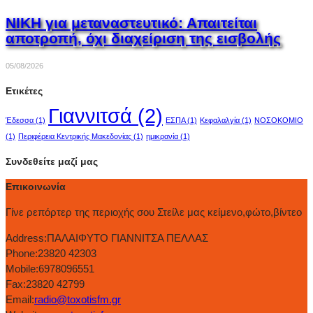
ΝΙΚΗ για μεταναστευτικό: Απαιτείται
αποτροπή, όχι διαχείριση της εισβολής
05/08/2026
Ετικέτες
Γιαννιτσά
(2)
Έδεσσα
(1)
ΕΣΠΑ
(1)
Κεφαλαλγία
(1)
ΝΟΣΟΚΟΜΙΟ
(1)
Περιφέρεια Κεντρικής Μακεδονίας
(1)
ημικρανία
(1)
Συνδεθείτε μαζί μας
Επικοινωνία
Γίνε ρεπόρτερ της περιοχής σου Στείλε μας κείμενο,φώτο,βίντεο
Address:
ΠΑΛΑΙΦΥΤΟ ΓΙΑΝΝΙΤΣΑ ΠΕΛΛΑΣ
Phone:
23820 42303
Mobile:
6978096551
Fax:
23820 42799
Email:
radio@toxotisfm.gr