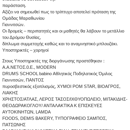
παράσταση.
Αξίζει να σημειωθεί πως το τρίπτυχο αποτελεί πρόταση της
Ομάδας Μαραθωνίου
Γιαννιτσών.
Οι δρομείς – περιπατητές και οι μαθητές θα λάβουν το μετάλλιο
του Δρόμου Θυσίας,
δίπλωμα συμμετοχής καθώς και το αναμνηστικό μπλουζάκι.
Υποστηρικτές – χορηγοί
Στους Υποστηρικτές της διοργάνωσης προστέθηκαν :
Α.Α.ΝΕΤΟΣ.0.Ε., MODERN
DRUMS SCHOOL babino Αθλητικός Ποδηλατικός Όμιλος
Γιαννιτσών, ΠΑΝΤΟΣ
πυροσβεστικός εξοπλισμός, ΧΥΜΟΙ POM STAR, ΒΙΟΑΓΡΟΣ,
ΛΙΑΚΗΣ
ΧΡΗΣΤΟΣ/ΑΤΛΑΣ, ΛΕΡΟΣ ΤΑΣΟΣ/ΙΧΘΥΟΠΩΛΕΙΟ, ΜΙΤΑΚΙΔΗΣ-
ΘΕΟΔΩΡΑΚΟΓΛΟΥ/ ΑΝΤΑΛΑΚΤΙΚΑ Κ ΕΠΙΣΚΕΥΕΣ
ΑΥΤΟΚΙΝΗΤΩΝ, LAMDA
FOODS, DEMIS BAKERY, ΤΥΠΟΓΡΑΦΕΙΟ ΣΑΜΠΟΣ,
ΠΑΤΣΩΝΗΣ