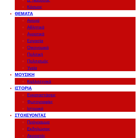
Δ. Νάουσας
Κόσμος
ΘΈΜΑΤΑ
Αγορά
Αθλητικά
Αγροτικά
Εργασία
Οικονομικά
Πολιτική
Πολιτισμός
Υγεία
ΜΟΥΣΙΚΉ
Καλλιτεχνικά
ΙΣΤΟΡΊΑ
Εγκαταστάσεις
Φωτογραφίες
Ιστορικό
ΣΤΟΧΕΎΟΝΤΑΣ
Πρόγραμμα
Εκδηλώσεις
Ακροατές