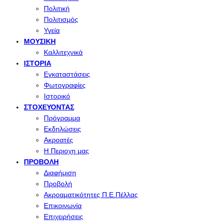
Πολιτική
Πολιτισμός
Υγεία
ΜΟΥΣΙΚΉ
Καλλιτεχνικά
ΙΣΤΟΡΊΑ
Εγκαταστάσεις
Φωτογραφίες
Ιστορικό
ΣΤΟΧΕΎΟΝΤΑΣ
Πρόγραμμα
Εκδηλώσεις
Ακροατές
Η Περιοχη μας
ΠΡΟΒΟΛΉ
Διαφήμιση
Προβολή
Ακροαματικότητες Π.Ε.Πέλλας
Επικοινωνία
Επιχειρήσεις