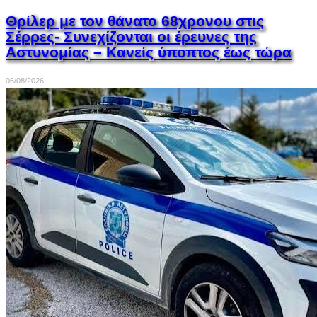
Θρίλερ με τον θάνατο 68χρονου στις
Σέρρες- Συνεχίζονται οι έρευνες της
Αστυνομίας – Κανείς ύποπτος έως τώρα
06/08/2026