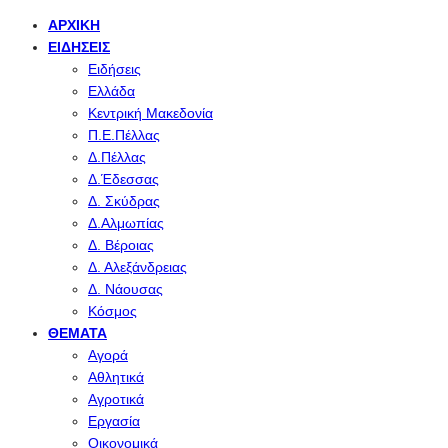
ΑΡΧΙΚΉ
ΕΙΔΉΣΕΙΣ
Ειδήσεις
Ελλάδα
Κεντρική Μακεδονία
Π.Ε.Πέλλας
Δ.Πέλλας
Δ.Έδεσσας
Δ. Σκύδρας
Δ.Αλμωπίας
Δ. Βέροιας
Δ. Αλεξάνδρειας
Δ. Νάουσας
Κόσμος
ΘΈΜΑΤΑ
Αγορά
Αθλητικά
Αγροτικά
Εργασία
Οικονομικά