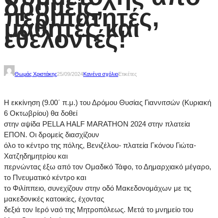
δρομείς,
περιπατητές,
μαθητές και
εθελοντές!
Θωμάς Χριστάκης
25/09/2024
Κανένα σχόλιο
Ετικέτες
Η εκκίνηση (9.00΄ π.μ.) του Δρόμου Θυσίας Γιαννιτσών (Κυριακή
6 Οκτωβρίου) θα δοθεί
στην αψίδα PELLA HALF MARATHON 2024 στην πλατεία
ΕΠΟΝ. Οι δρομείς διασχίζουν
όλο το κέντρο της πόλης, Βενιζέλου- πλατεία Γκόνου Γιώτα-
Χατζηδημητρίου και
περνώντας έξω από τον Ομαδικό Τάφο, το Δημαρχιακό μέγαρο,
το Πνευματικό κέντρο και
το Φιλίππειο, συνεχίζουν στην οδό Μακεδονομάχων με τις
μακεδονικές κατοικίες, έχοντας
δεξιά τον Ιερό ναό της Μητροπόλεως. Μετά το μνημείο του