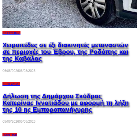
ΑΣΤΥΝΟΜΊΑ
Χειροπέδες σε έξι διακινητές μεταναστών
σε περιοχές του Έβρου, της Ροδόπης και
της Καβάλας
06/08/2026
06/08/2026
Δ. ΣΚΎΔΡΑΣ
Δήλωση της Δημάρχου Σκύδρας
Κατερίνας Ιγνατιάδου με αφορμή τη λήξη
της 10 ης Εμποροπανήγυρης
05/08/2026
05/08/2026
ΠΟΛΙΤΙΚΉ