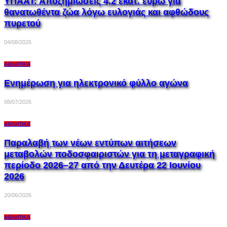
ΥΠΑΑΤ: Αποζημιώσεις 4,2 εκατ. ευρώ για
θανατωθέντα ζώα λόγω ευλογιάς και αφθώδους
πυρετού
04/08/2026
ΑΘΛΗΤΙΚΆ
Ενημέρωση για ηλεκτρονικό φύλλο αγώνα
08/07/2026
ΑΘΛΗΤΙΚΆ
Παραλαβή των νέων εντύπων αιτήσεων
μεταβολών ποδοσφαιριστών για τη μεταγραφική
περίοδο 2026–27 από την Δευτέρα 22 Ιουνίου
2026
20/06/2026
ΑΘΛΗΤΙΚΆ