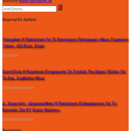
Website:
www.toxotisfm.gr
Δημοφιλή άρθρα
Υπεγράφη Η Πρόσκληση Για Το Καινούργιο Πρόγραμμα «Νέων Γεωργών»
Ύψους, 410 Εκατ. Ευρώ
02/11/2024
Συνεχίζεται Η Καμπάνια Ενημέρωσης Σε Σχολεία Του Δήμου Πέλλας Για
Το Δημ. Συμβούλιο Νέων
15/05/2026
15/05/2026
Δ. Σταμενίτης: «Δημοσιεύθηκε Η Πρόσκληση Ενδιαφέροντος Για Τις
Εργασίες Στο ΚΥ Κρύας Βρύσης».
26/09/2022
26/09/2022
Ακρόαση