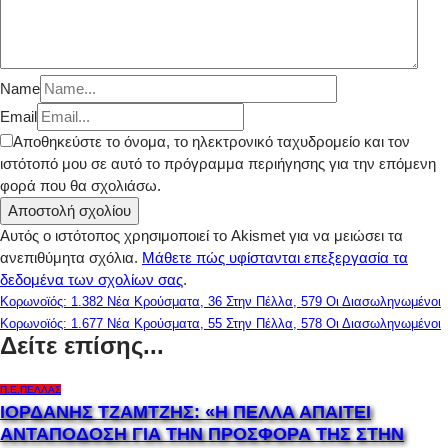
Name
Email
Αποθηκεύστε το όνομα, το ηλεκτρονικό ταχυδρομείο και τον
ιστότοπό μου σε αυτό το πρόγραμμα περιήγησης για την επόμενη
φορά που θα σχολιάσω.
Αυτός ο ιστότοπος χρησιμοποιεί το Akismet για να μειώσει τα
ανεπιθύμητα σχόλια.
Μάθετε πώς υφίστανται επεξεργασία τα
δεδομένα των σχολίων σας
.
Κορωνοϊός: 1.382 Νέα Κρούσματα, 36 Στην Πέλλα, 579 Οι Διασωληνωμένοι
Κορωνοϊός: 1.677 Νέα Κρούσματα, 55 Στην Πέλλα, 578 Οι Διασωληνωμένοι
Δείτε επίσης...
Π.Ε.ΠΈΛΛΑΣ
ΙΟΡΔΑΝΗΣ ΤΖΑΜΤΖΗΣ: «Η ΠΕΛΛΑ ΑΠΑΙΤΕΙ
ΑΝΤΑΠΟΔΟΣΗ ΓΙΑ ΤΗΝ ΠΡΟΣΦΟΡΑ ΤΗΣ ΣΤΗΝ