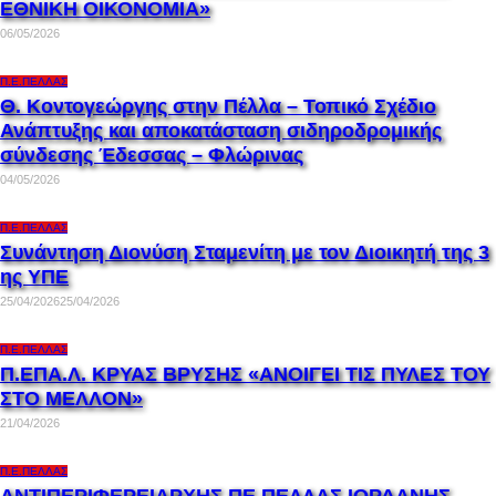
ΕΘΝΙΚΗ ΟΙΚΟΝΟΜΙΑ»
06/05/2026
Π.Ε.ΠΈΛΛΑΣ
Θ. Κοντογεώργης στην Πέλλα – Τοπικό Σχέδιο
Ανάπτυξης και αποκατάσταση σιδηροδρομικής
σύνδεσης Έδεσσας – Φλώρινας
04/05/2026
Π.Ε.ΠΈΛΛΑΣ
Συνάντηση Διονύση Σταμενίτη με τον Διοικητή της 3
ης ΥΠΕ
25/04/2026
25/04/2026
Π.Ε.ΠΈΛΛΑΣ
Π.ΕΠΑ.Λ. ΚΡΥΑΣ ΒΡΥΣΗΣ «ΑΝΟΙΓΕΙ ΤΙΣ ΠΥΛΕΣ ΤΟΥ
ΣΤΟ ΜΕΛΛΟΝ»
21/04/2026
Π.Ε.ΠΈΛΛΑΣ