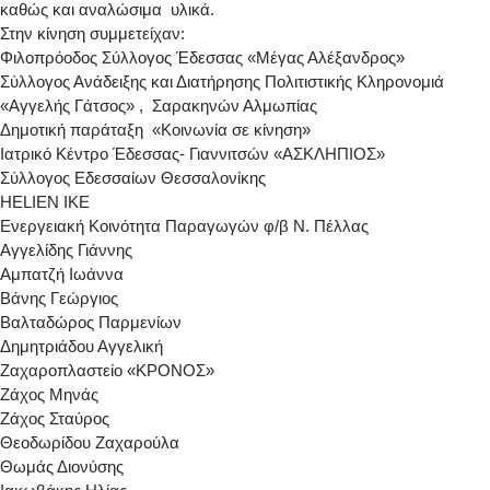
καθώς και αναλώσιμα υλικά.
Στην κίνηση συμμετείχαν:
Φιλοπρόοδος Σύλλογος Έδεσσας «Μέγας Αλέξανδρος»
Σύλλογος Ανάδειξης και Διατήρησης Πολιτιστικής Κληρονομιά
«Αγγελής Γάτσος» , Σαρακηνών Αλμωπίας
Δημοτική παράταξη «Κοινωνία σε κίνηση»
Ιατρικό Κέντρο Έδεσσας- Γιαννιτσών «ΑΣΚΛΗΠΙΟΣ»
Σύλλογος Εδεσσαίων Θεσσαλονίκης
HELIEN IKE
Eνεργειακή Κοινότητα Παραγωγών φ/β Ν. Πέλλας
Αγγελίδης Γιάννης
Αμπατζή Ιωάννα
Βάνης Γεώργιος
Βαλταδώρος Παρμενίων
Δημητριάδου Αγγελική
Zαχαροπλαστείο «ΚΡΟΝΟΣ»
Ζάχος Μηνάς
Ζάχος Σταύρος
Θεοδωρίδου Ζαχαρούλα
Θωμάς Διονύσης