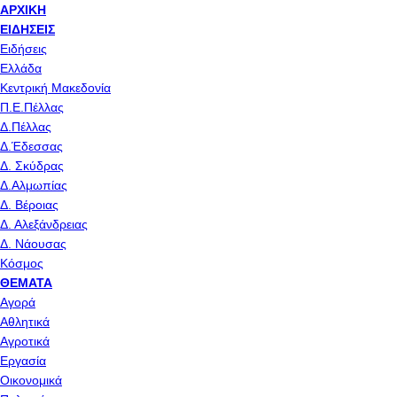
ΑΡΧΙΚΉ
ΕΙΔΉΣΕΙΣ
Ειδήσεις
Ελλάδα
Κεντρική Μακεδονία
Π.Ε.Πέλλας
Δ.Πέλλας
Δ.Έδεσσας
Δ. Σκύδρας
Δ.Αλμωπίας
Δ. Βέροιας
Δ. Αλεξάνδρειας
Δ. Νάουσας
Κόσμος
ΘΈΜΑΤΑ
Αγορά
Αθλητικά
Αγροτικά
Εργασία
Οικονομικά