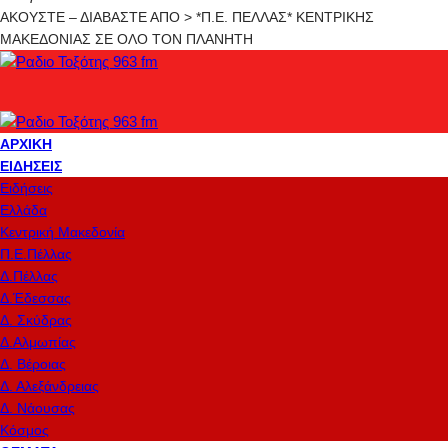
ΑΚΟΥΣΤΕ – ΔΙΑΒΑΣΤΕ ΑΠΟ > *Π.Ε. ΠΕΛΛΑΣ* ΚΕΝΤΡΙΚΗΣ
ΜΑΚΕΔΟΝΙΑΣ ΣΕ ΟΛΟ ΤΟΝ ΠΛΑΝΗΤΗ
ΑΡΧΙΚΉ
ΕΙΔΉΣΕΙΣ
Ειδήσεις
Ελλάδα
Κεντρική Μακεδονία
Π.Ε.Πέλλας
Δ.Πέλλας
Δ.Έδεσσας
Δ. Σκύδρας
Δ.Αλμωπίας
Δ. Βέροιας
Δ. Αλεξάνδρειας
Δ. Νάουσας
Κόσμος