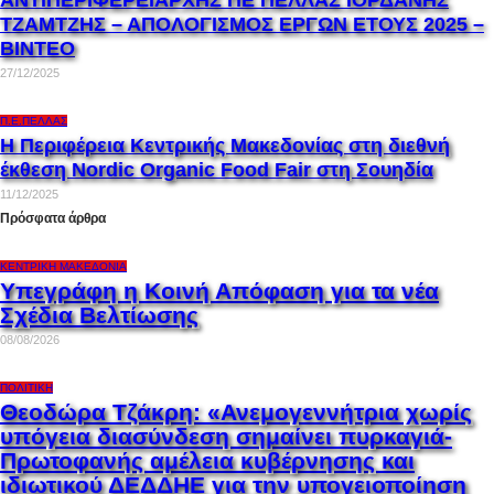
ΑΝΤΙΠΕΡΙΦΕΡΕΙΑΡΧΗΣ ΠΕ ΠΕΛΛΑΣ ΙΟΡΔΑΝΗΣ
ΤΖΑΜΤΖΗΣ – ΑΠΟΛΟΓΙΣΜΟΣ ΕΡΓΩΝ ΕΤΟΥΣ 2025 –
ΒΙΝΤΕΟ
27/12/2025
Π.Ε.ΠΈΛΛΑΣ
Η Περιφέρεια Κεντρικής Μακεδονίας στη διεθνή
έκθεση Nordic Organic Food Fair στη Σουηδία
11/12/2025
Πρόσφατα άρθρα
ΚΕΝΤΡΙΚΉ ΜΑΚΕΔΟΝΊΑ
Υπεγράφη η Κοινή Απόφαση για τα νέα
Σχέδια Βελτίωσης
08/08/2026
ΠΟΛΙΤΙΚΉ
Θεοδώρα Τζάκρη: «Ανεμογεννήτρια χωρίς
υπόγεια διασύνδεση σημαίνει πυρκαγιά-
Πρωτοφανής αμέλεια κυβέρνησης και
ιδιωτικού ΔΕΔΔΗΕ για την υπογειοποίηση