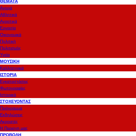
ΘΈΜΑΤΑ
Αγορά
Αθλητικά
Αγροτικά
Εργασία
Οικονομικά
Πολιτική
Πολιτισμός
Υγεία
ΜΟΥΣΙΚΉ
Καλλιτεχνικά
ΙΣΤΟΡΊΑ
Εγκαταστάσεις
Φωτογραφίες
Ιστορικό
ΣΤΟΧΕΎΟΝΤΑΣ
Πρόγραμμα
Εκδηλώσεις
Ακροατές
Η Περιοχη μας
ΠΡΟΒΟΛΉ