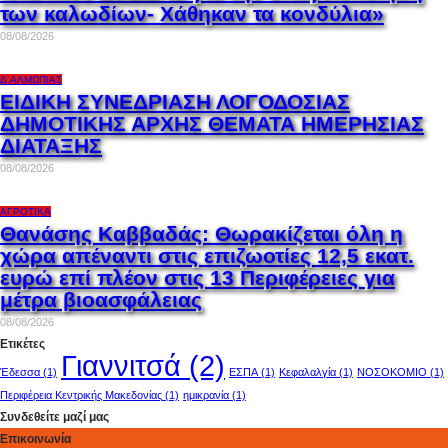
των καλωδίων- Χάθηκαν τα κονδύλια»
08/08/2026
Δ.ΑΛΜΩΠΊΑΣ
ΕΙΔΙΚΗ ΣΥΝΕΔΡΙΑΣΗ ΛΟΓΟΔΟΣΙΑΣ
ΔΗΜΟΤΙΚΗΣ ΑΡΧΗΣ ΘΕΜΑΤΑ ΗΜΕΡΗΣΙΑΣ
ΔΙΑΤΑΞΗΣ
08/08/2026
ΑΓΡΟΤΙΚΆ
Θανάσης Καββαδάς: Θωρακίζεται όλη η
χώρα απέναντι στις επιζωοτίες 12,5 εκατ.
ευρώ επί πλέον στις 13 Περιφέρειες για
μέτρα βιοασφάλειας
08/08/2026
Ετικέτες
Γιαννιτσά
(2)
Έδεσσα
(1)
ΕΣΠΑ
(1)
Κεφαλαλγία
(1)
ΝΟΣΟΚΟΜΙΟ
(1)
Περιφέρεια Κεντρικής Μακεδονίας
(1)
ημικρανία
(1)
Συνδεθείτε μαζί μας
Επικοινωνία