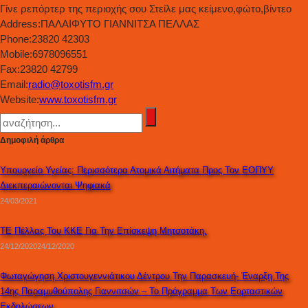
Γίνε ρεπόρτερ της περιοχής σου Στείλε μας κείμενο,φώτο,βίντεο
Address:
ΠΑΛΑΙΦΥΤΟ ΓΙΑΝΝΙΤΣΑ ΠΕΛΛΑΣ
Phone:
23820 42303
Mobile:
6978096551
Fax:
23820 42799
Email:
radio@toxotisfm.gr
Website:
www.toxotisfm.gr
Δημοφιλή άρθρα
Υπουργείο Υγείας: Περισσότερα Ατομικά Αιτήματα Προς Τον ΕΟΠΥΥ
Διεκπεραιώνονται Ψηφιακά
24/03/2021
ΤΕ Πέλλας Του ΚΚΕ Για Την Επίσκεψη Μητσοτάκη.
24/12/2020
24/12/2020
Φωταγώγηση Χριστουγεννιάτικου Δέντρου Την Παρασκευή- Έναρξη Της
14ης Παραμυθούπολης Γιαννιτσών – Το Πρόγραμμα Των Εορταστικών
Εκδηλώσεων