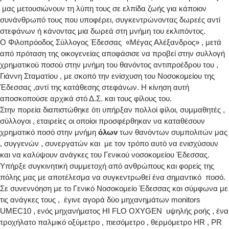
μας μετουσιώνουν τη λύπη τους σε ελπίδα ζωής για κάποιον
συνάνθρωπό τους που υποφέρει, συγκεντρώνοντας δωρεές αντί
στεφάνων ή κάνοντας μια δωρεά στη μνήμη του εκλιπόντος.
Ο Φιλοπρόοδος Σύλλογος Έδεσσας «Μέγας Αλέξανδρος» , μετά
από πρόταση της οικογενείας αποφάσισε να προβεί στην συλλογή
χρηματικού ποσού στην μνήμη του θανόντος αντιπροέδρου του ,
Γιάννη Σταματίου , με σκοπό την ενίσχυση του Νοσοκομείου της
Έδεσσας ,αντί της κατάθεσης στεφάνων. Η κίνηση αυτή
αποσκοπούσε αρχικά στό Δ.Σ. και τους φίλους του.
Στην πορεία διαπιστώθηκε ότι υπήρξαν πολλοί φίλοι, συμμαθητές ,
σύλλογοι , εταιρείες οι οποίοι προσφέρθηκαν να καταθέσουν
χρηματικό ποσό στην μνήμη
όλων
των θανόντων συμπολιτών μας
, συγγενών , συνεργατών και με τον τρόπο αυτό να ενισχύσουν
και να καλύψουν ανάγκες του Γενικού νοσοκομείου Έδεσσας.
Υπήρξε συγκινητική συμμετοχή από ανθρώπους και φορείς της
πόλης μας με αποτέλεσμα να συγκεντρωθεί ένα σημαντικό ποσό.
Σε συνεννόηση με το Γενικό Νοσοκομείο Έδεσσας και σύμφωνα με
τις ανάγκες τους , έγινε αγορά δύο μηχανημάτων monitors
UMEC10 , ενός μηχανήματος HI FLO OXYGEN υψηλής ροής , ένα
τροχήλατο παλμικό οξύμετρο , πιεσόμετρο , θερμόμετρο HR , PR