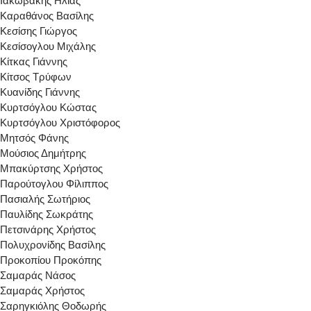
Ιακωβάκης Ηλίας
Καραθάνος Βασίλης
Κεσίσης Γιώργος
Κεσίσογλου Μιχάλης
Κίτκας Γιάννης
Κίτσος Τρύφων
Κυανίδης Γιάννης
Κυρτσόγλου Κώστας
Κυρτσόγλου Χριστόφορος
Μητσός Φάνης
Μούσιος Δημήτρης
Μπακύρτσης Χρήστος
Παρούτογλου Φίλιππος
Πασιαλής Σωτήριος
Παυλίδης Σωκράτης
Πετσινάρης Χρήστος
Πολυχρονίδης Βασίλης
Προκοπίου Προκόπης
Σαμαράς Νάσος
Σαμαράς Χρήστος
Σαρηγκιόλης Θοδωρής