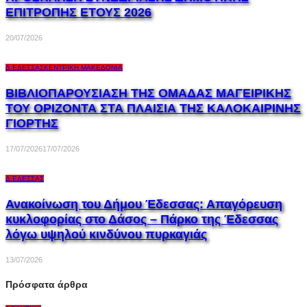
ΕΠΙΤΡΟΠΗΣ ΕΤΟΥΣ 2026
20/07/2026
Δ.ΈΔΕΣΣΑΣ
ΚΕΝΤΡΙΚΉ ΜΑΚΕΔΟΝΊΑ
ΒΙΒΛΙΟΠΑΡΟΥΣΙΑΣΗ ΤΗΣ ΟΜΑΔΑΣ ΜΑΓΕΙΡΙΚΗΣ
ΤΟΥ ΟΡΙΖΟΝΤΑ ΣΤΑ ΠΛΑΙΣΙΑ ΤΗΣ ΚΑΛΟΚΑΙΡΙΝΗΣ
ΓΙΟΡΤΗΣ
17/07/2026
17/07/2026
Δ.ΈΔΕΣΣΑΣ
Ανακοίνωση του Δήμου Έδεσσας: Απαγόρευση
κυκλοφορίας στο Δάσος – Πάρκο της Έδεσσας
λόγω υψηλού κινδύνου πυρκαγιάς
13/07/2026
Πρόσφατα άρθρα