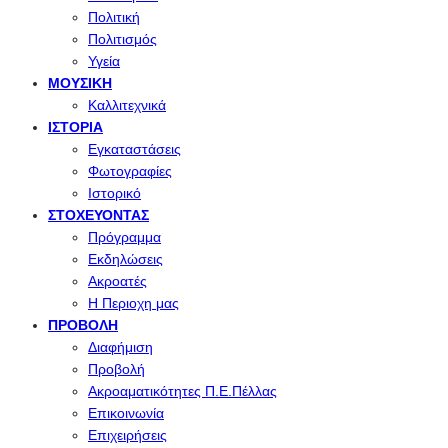
Πολιτική
Πολιτισμός
Υγεία
ΜΟΥΣΙΚΉ
Καλλιτεχνικά
ΙΣΤΟΡΊΑ
Εγκαταστάσεις
Φωτογραφίες
Ιστορικό
ΣΤΟΧΕΎΟΝΤΑΣ
Πρόγραμμα
Εκδηλώσεις
Ακροατές
Η Περιοχη μας
ΠΡΟΒΟΛΉ
Διαφήμιση
Προβολή
Ακροαματικότητες Π.Ε.Πέλλας
Επικοινωνία
Επιχειρήσεις