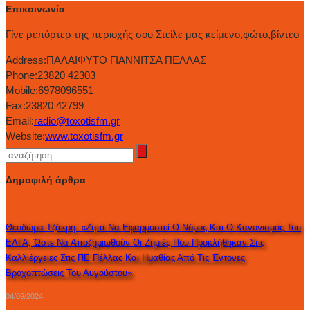
Επικοινωνία
Γίνε ρεπόρτερ της περιοχής σου Στείλε μας κείμενο,φώτο,βίντεο
Address:
ΠΑΛΑΙΦΥΤΟ ΓΙΑΝΝΙΤΣΑ ΠΕΛΛΑΣ
Phone:
23820 42303
Mobile:
6978096551
Fax:
23820 42799
Email:
radio@toxotisfm.gr
Website:
www.toxotisfm.gr
Δημοφιλή άρθρα
Θεοδώρα Τζάκρη: «Ζητά Να Εφαρμοστεί Ο Νόμος Και Ο Κανονισμός Του
ΕΛΓΑ, Ώστε Να Αποζημιωθούν Οι Ζημιές Που Προκλήθηκαν Στις
Καλλιέργειες Στις ΠΕ Πέλλας Και Ημαθίας Από Τις Έντονες
Βροχοπτώσεις Του Αυγούστου»
04/09/2024