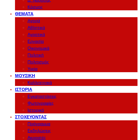
Δ. Νάουσας
Κόσμος
ΘΈΜΑΤΑ
Αγορά
Αθλητικά
Αγροτικά
Εργασία
Οικονομικά
Πολιτική
Πολιτισμός
Υγεία
ΜΟΥΣΙΚΉ
Καλλιτεχνικά
ΙΣΤΟΡΊΑ
Εγκαταστάσεις
Φωτογραφίες
Ιστορικό
ΣΤΟΧΕΎΟΝΤΑΣ
Πρόγραμμα
Εκδηλώσεις
Ακροατές