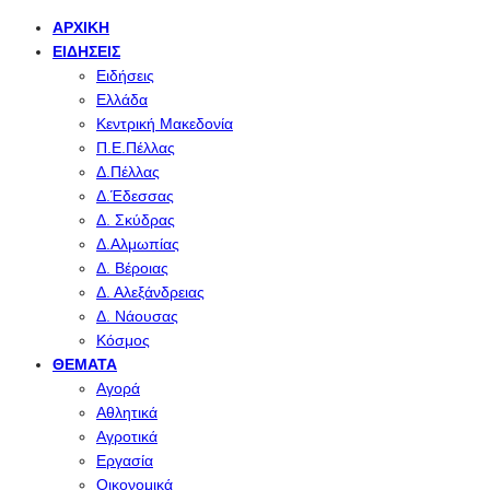
ΑΡΧΙΚΉ
ΕΙΔΉΣΕΙΣ
Ειδήσεις
Ελλάδα
Κεντρική Μακεδονία
Π.Ε.Πέλλας
Δ.Πέλλας
Δ.Έδεσσας
Δ. Σκύδρας
Δ.Αλμωπίας
Δ. Βέροιας
Δ. Αλεξάνδρειας
Δ. Νάουσας
Κόσμος
ΘΈΜΑΤΑ
Αγορά
Αθλητικά
Αγροτικά
Εργασία
Οικονομικά