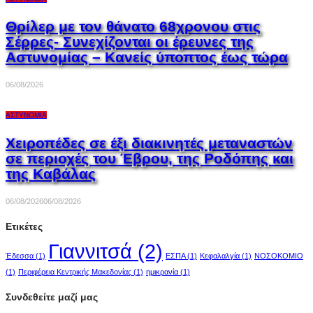
Θρίλερ με τον θάνατο 68χρονου στις
Σέρρες- Συνεχίζονται οι έρευνες της
Αστυνομίας – Κανείς ύποπτος έως τώρα
06/08/2026
ΑΣΤΥΝΟΜΊΑ
Χειροπέδες σε έξι διακινητές μεταναστών
σε περιοχές του Έβρου, της Ροδόπης και
της Καβάλας
06/08/2026
06/08/2026
Ετικέτες
Γιαννιτσά
(2)
Έδεσσα
(1)
ΕΣΠΑ
(1)
Κεφαλαλγία
(1)
ΝΟΣΟΚΟΜΙΟ
(1)
Περιφέρεια Κεντρικής Μακεδονίας
(1)
ημικρανία
(1)
Συνδεθείτε μαζί μας