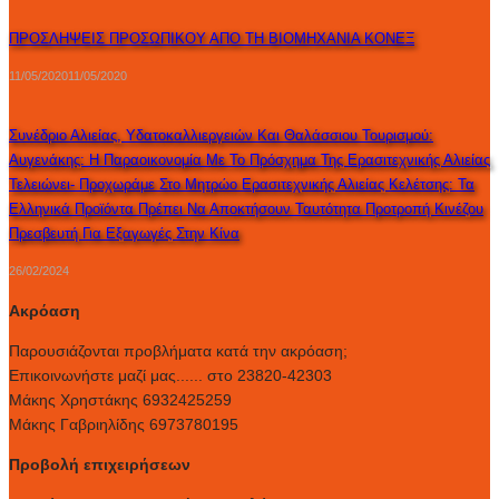
ΠΡΟΣΛΗΨΕΙΣ ΠΡΟΣΩΠΙΚΟΥ ΑΠΟ ΤΗ ΒΙΟΜΗΧΑΝΙΑ ΚΟΝΕΞ
11/05/2020
11/05/2020
Συνέδριο Αλιείας, Υδατοκαλλιεργειών Και Θαλάσσιου Τουρισμού:
Αυγενάκης: Η Παραοικονομία Με Το Πρόσχημα Της Ερασιτεχνικής Αλιείας
Τελειώνει- Προχωράμε Στο Μητρώο Ερασιτεχνικής Αλιείας Κελέτσης: Τα
Ελληνικά Προϊόντα Πρέπει Να Αποκτήσουν Ταυτότητα Προτροπή Κινέζου
Πρεσβευτή Για Εξαγωγές Στην Κίνα
26/02/2024
Ακρόαση
Παρουσιάζονται προβλήματα κατά την ακρόαση;
Επικοινωνήστε μαζί μας...... στο 23820-42303
Μάκης Χρηστάκης 6932425259
Μάκης Γαβριηλίδης 6973780195
Προβολή επιχειρήσεων