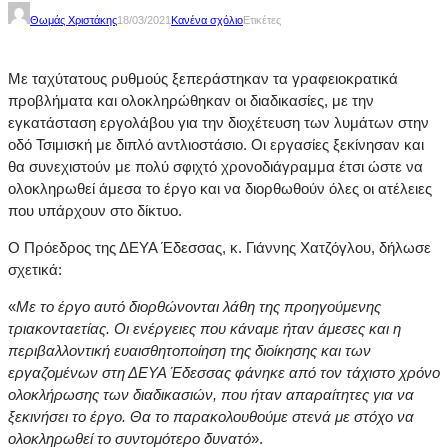
Θωμάς Χριστάκης
18/03/2021
Κανένα σχόλιο
Ετικέτες
Με ταχύτατους ρυθμούς ξεπεράστηκαν τα γραφειοκρατικά
προβλήματα και ολοκληρώθηκαν οι διαδικασίες, με την
εγκατάσταση εργολάβου για την διοχέτευση των λυμάτων στην
οδό Τσιμισκή με διπλό αντλιοστάσιο. Οι εργασίες ξεκίνησαν και
θα συνεχιστούν με πολύ σφιχτό χρονοδιάγραμμα έτσι ώστε να
ολοκληρωθεί άμεσα το έργο και να διορθωθούν όλες οι ατέλειες
που υπάρχουν στο δίκτυο.
Ο Πρόεδρος της ΔΕΥΑ Έδεσσας, κ. Γιάννης Χατζόγλου, δήλωσε
σχετικά:
«
Με το έργο αυτό διορθώνονται λάθη της προηγούμενης
τριακονταετίας. Οι ενέργειες που κάναμε ήταν άμεσες και η
περιβαλλοντική ευαισθητοποίηση της διοίκησης και των
εργαζομένων στη ΔΕΥΑ Έδεσσας φάνηκε από τον τάχιστο χρόνο
ολοκλήρωσης των διαδικασιών, που ήταν απαραίτητες για να
ξεκινήσει το έργο. Θα το παρακολουθούμε στενά με στόχο να
ολοκληρωθεί το συντομότερο δυνατό
».