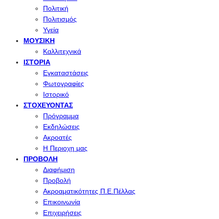
Πολιτική
Πολιτισμός
Υγεία
ΜΟΥΣΙΚΉ
Καλλιτεχνικά
ΙΣΤΟΡΊΑ
Εγκαταστάσεις
Φωτογραφίες
Ιστορικό
ΣΤΟΧΕΎΟΝΤΑΣ
Πρόγραμμα
Εκδηλώσεις
Ακροατές
Η Περιοχη μας
ΠΡΟΒΟΛΉ
Διαφήμιση
Προβολή
Ακροαματικότητες Π.Ε.Πέλλας
Επικοινωνία
Επιχειρήσεις