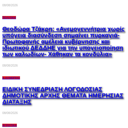
08/08/2026
ΠΟΛΙΤΙΚΉ
Θεοδώρα Τζάκρη: «Ανεμογεννήτρια χωρίς
υπόγεια διασύνδεση σημαίνει πυρκαγιά-
Πρωτοφανής αμέλεια κυβέρνησης και
ιδιωτικού ΔΕΔΔΗΕ για την υπογειοποίηση
των καλωδίων- Χάθηκαν τα κονδύλια»
08/08/2026
Δ.ΑΛΜΩΠΊΑΣ
ΕΙΔΙΚΗ ΣΥΝΕΔΡΙΑΣΗ ΛΟΓΟΔΟΣΙΑΣ
ΔΗΜΟΤΙΚΗΣ ΑΡΧΗΣ ΘΕΜΑΤΑ ΗΜΕΡΗΣΙΑΣ
ΔΙΑΤΑΞΗΣ
08/08/2026
ΑΓΡΟΤΙΚΆ