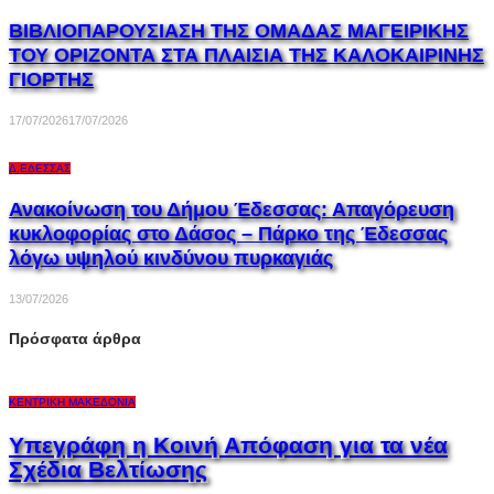
ΒΙΒΛΙΟΠΑΡΟΥΣΙΑΣΗ ΤΗΣ ΟΜΑΔΑΣ ΜΑΓΕΙΡΙΚΗΣ
ΤΟΥ ΟΡΙΖΟΝΤΑ ΣΤΑ ΠΛΑΙΣΙΑ ΤΗΣ ΚΑΛΟΚΑΙΡΙΝΗΣ
ΓΙΟΡΤΗΣ
17/07/2026
17/07/2026
Δ.ΈΔΕΣΣΑΣ
Ανακοίνωση του Δήμου Έδεσσας: Απαγόρευση
κυκλοφορίας στο Δάσος – Πάρκο της Έδεσσας
λόγω υψηλού κινδύνου πυρκαγιάς
13/07/2026
Πρόσφατα άρθρα
ΚΕΝΤΡΙΚΉ ΜΑΚΕΔΟΝΊΑ
Υπεγράφη η Κοινή Απόφαση για τα νέα
Σχέδια Βελτίωσης