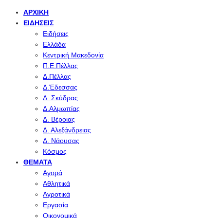
ΑΡΧΙΚΉ
ΕΙΔΉΣΕΙΣ
Ειδήσεις
Ελλάδα
Κεντρική Μακεδονία
Π.Ε.Πέλλας
Δ.Πέλλας
Δ.Έδεσσας
Δ. Σκύδρας
Δ.Αλμωπίας
Δ. Βέροιας
Δ. Αλεξάνδρειας
Δ. Νάουσας
Κόσμος
ΘΈΜΑΤΑ
Αγορά
Αθλητικά
Αγροτικά
Εργασία
Οικονομικά