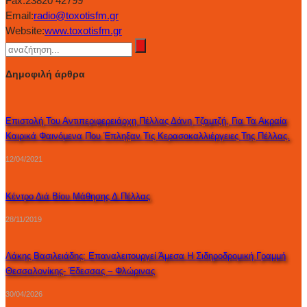
Fax:
23820 42799
Email:
radio@toxotisfm.gr
Website:
www.toxotisfm.gr
Δημοφιλή άρθρα
Επιστολή Του Αντιπεριφερειάρχη Πέλλας Δάνη Τζαμτζή, Για Τα Ακραία
Καιρικά Φαινόμενα Που Έπληξαν Τις Κερασοκαλλιέργειες Της Πέλλας.
12/04/2021
Κέντρο Διά Βίου Μάθησης Δ.Πέλλας
28/11/2019
Λάκης Βασιλειάδης: Επαναλειτουργεί Άμεσα Η Σιδηροδρομική Γραμμή
Θεσσαλονίκης- Έδεσσας – Φλώρινας
30/04/2026