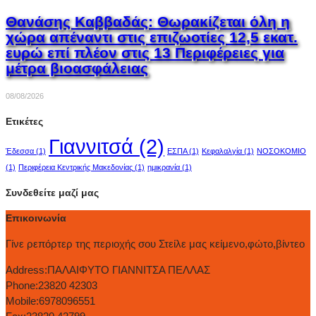
Θανάσης Καββαδάς: Θωρακίζεται όλη η
χώρα απέναντι στις επιζωοτίες 12,5 εκατ.
ευρώ επί πλέον στις 13 Περιφέρειες για
μέτρα βιοασφάλειας
08/08/2026
Ετικέτες
Γιαννιτσά
(2)
Έδεσσα
(1)
ΕΣΠΑ
(1)
Κεφαλαλγία
(1)
ΝΟΣΟΚΟΜΙΟ
(1)
Περιφέρεια Κεντρικής Μακεδονίας
(1)
ημικρανία
(1)
Συνδεθείτε μαζί μας
Επικοινωνία
Γίνε ρεπόρτερ της περιοχής σου Στείλε μας κείμενο,φώτο,βίντεο
Address:
ΠΑΛΑΙΦΥΤΟ ΓΙΑΝΝΙΤΣΑ ΠΕΛΛΑΣ
Phone:
23820 42303
Mobile:
6978096551