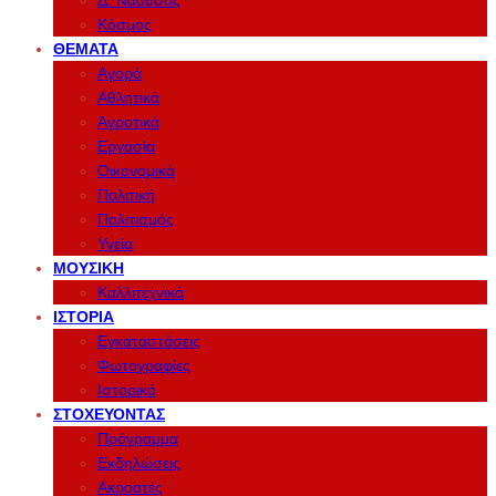
Δ. Νάουσας
Κόσμος
ΘΈΜΑΤΑ
Αγορά
Αθλητικά
Αγροτικά
Εργασία
Οικονομικά
Πολιτική
Πολιτισμός
Υγεία
ΜΟΥΣΙΚΉ
Καλλιτεχνικά
ΙΣΤΟΡΊΑ
Εγκαταστάσεις
Φωτογραφίες
Ιστορικό
ΣΤΟΧΕΎΟΝΤΑΣ
Πρόγραμμα
Εκδηλώσεις
Ακροατές