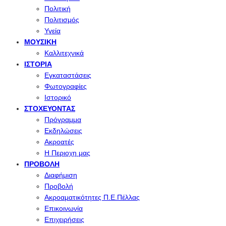
Πολιτική
Πολιτισμός
Υγεία
ΜΟΥΣΙΚΉ
Καλλιτεχνικά
ΙΣΤΟΡΊΑ
Εγκαταστάσεις
Φωτογραφίες
Ιστορικό
ΣΤΟΧΕΎΟΝΤΑΣ
Πρόγραμμα
Εκδηλώσεις
Ακροατές
Η Περιοχη μας
ΠΡΟΒΟΛΉ
Διαφήμιση
Προβολή
Ακροαματικότητες Π.Ε.Πέλλας
Επικοινωνία
Επιχειρήσεις