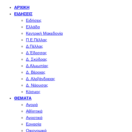
ΑΡΧΙΚΉ
ΕΙΔΉΣΕΙΣ
Ειδήσεις
Ελλάδα
Κεντρική Μακεδονία
Π.Ε.Πέλλας
Δ.Πέλλας
Δ.Έδεσσας
Δ. Σκύδρας
Δ.Αλμωπίας
Δ. Βέροιας
Δ. Αλεξάνδρειας
Δ. Νάουσας
Κόσμος
ΘΈΜΑΤΑ
Αγορά
Αθλητικά
Αγροτικά
Εργασία
Οικονομικά