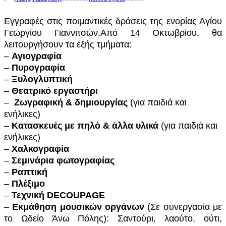
Εγγραφές στις ποιμαντικές δράσεις της ενορίας Αγίου
Γεωργίου Γιαννιτσών.Από 14 Οκτωβρίου, θα
λειτουργήσουν τα εξής τμήματα:
–
Αγιογραφία
–
Πυρογραφία
–
Ξυλογλυπτική
–
Θεατρικό εργαστήρι
–
Ζωγραφική & δημιουργίας
(για παιδιά και
ενήλικες)
–
Κατασκευές με πηλό & άλλα υλικά
(για παιδιά και
ενήλικες)
–
Χαλκογραφία
–
Σεμινάρια φωτογραφίας
–
Ραπτική
–
Πλέξιμο
–
Τεχνική DECOUPAGE
–
Εκμάθηση μουσικών οργάνων
(Σε συνεργασία με
το Ωδείο Άνω Πόλης): Σαντούρι, λαούτο, ούτι,