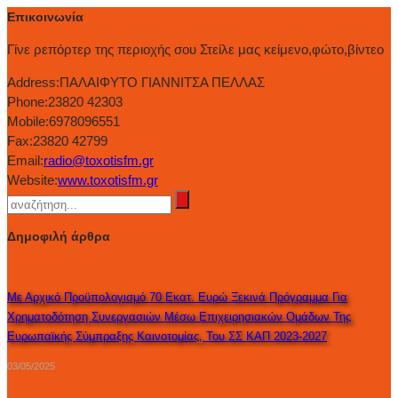
Επικοινωνία
Γίνε ρεπόρτερ της περιοχής σου Στείλε μας κείμενο,φώτο,βίντεο
Address:
ΠΑΛΑΙΦΥΤΟ ΓΙΑΝΝΙΤΣΑ ΠΕΛΛΑΣ
Phone:
23820 42303
Mobile:
6978096551
Fax:
23820 42799
Email:
radio@toxotisfm.gr
Website:
www.toxotisfm.gr
Δημοφιλή άρθρα
Με Αρχικό Προϋπολογισμό 70 Εκατ. Ευρώ Ξεκινά Πρόγραμμα Για
Χρηματοδότηση Συνεργασιών Μέσω Επιχειρησιακών Ομάδων Της
Ευρωπαϊκής Σύμπραξης Καινοτομίας, Του ΣΣ ΚΑΠ 2023-2027
03/05/2025