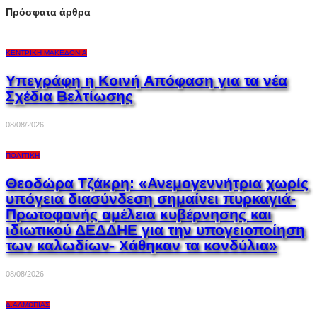
Πρόσφατα άρθρα
ΚΕΝΤΡΙΚΉ ΜΑΚΕΔΟΝΊΑ
Υπεγράφη η Κοινή Απόφαση για τα νέα
Σχέδια Βελτίωσης
08/08/2026
ΠΟΛΙΤΙΚΉ
Θεοδώρα Τζάκρη: «Ανεμογεννήτρια χωρίς
υπόγεια διασύνδεση σημαίνει πυρκαγιά-
Πρωτοφανής αμέλεια κυβέρνησης και
ιδιωτικού ΔΕΔΔΗΕ για την υπογειοποίηση
των καλωδίων- Χάθηκαν τα κονδύλια»
08/08/2026
Δ.ΑΛΜΩΠΊΑΣ