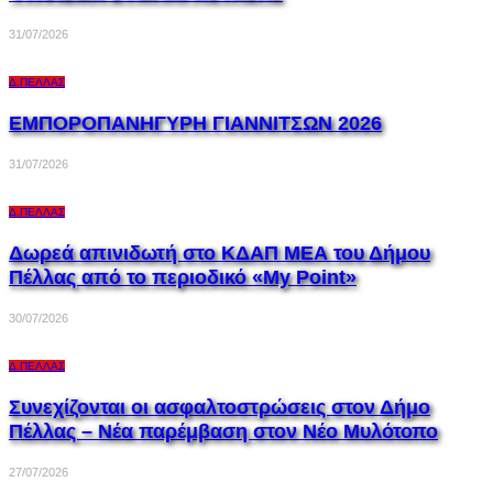
31/07/2026
Δ.ΠΈΛΛΑΣ
ΕΜΠΟΡΟΠΑΝΗΓΥΡΗ ΓΙΑΝΝΙΤΣΩΝ 2026
31/07/2026
Δ.ΠΈΛΛΑΣ
Δωρεά απινιδωτή στο ΚΔΑΠ ΜΕΑ του Δήμου
Πέλλας από το περιοδικό «My Point»
30/07/2026
Δ.ΠΈΛΛΑΣ
Συνεχίζονται οι ασφαλτοστρώσεις στον Δήμο
Πέλλας – Νέα παρέμβαση στον Νέο Μυλότοπο
27/07/2026