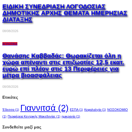
ΕΙΔΙΚΗ ΣΥΝΕΔΡΙΑΣΗ ΛΟΓΟΔΟΣΙΑΣ
ΔΗΜΟΤΙΚΗΣ ΑΡΧΗΣ ΘΕΜΑΤΑ ΗΜΕΡΗΣΙΑΣ
ΔΙΑΤΑΞΗΣ
08/08/2026
ΑΓΡΟΤΙΚΆ
Θανάσης Καββαδάς: Θωρακίζεται όλη η
χώρα απέναντι στις επιζωοτίες 12,5 εκατ.
ευρώ επί πλέον στις 13 Περιφέρειες για
μέτρα βιοασφάλειας
08/08/2026
Ετικέτες
Γιαννιτσά
(2)
Έδεσσα
(1)
ΕΣΠΑ
(1)
Κεφαλαλγία
(1)
ΝΟΣΟΚΟΜΙΟ
(1)
Περιφέρεια Κεντρικής Μακεδονίας
(1)
ημικρανία
(1)
Συνδεθείτε μαζί μας