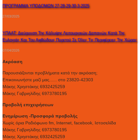
ΠΡΟΓΡΑΜΜΑ ΥΠΟΔΟΜΩΝ 27-28-29-30-3-2025
27/03/2025
ΥΠΑΑΤ: Διεύρυνση Της Κάλυψης Λειτουργικών Δαπανών Κατά Της
Ευλογιάς Και Του Αφθώδους Πυρετού Σε Όλες Τις Περιφέρειες Της Χώρας
07/04/2026
Ακρόαση
Παρουσιάζονται προβλήματα κατά την ακρόαση;
Επικοινωνήστε μαζί μας...... στο 23820-42303
Μάκης Χρηστάκης 6932425259
Μάκης Γαβριηλίδης 6973780195
Προβολή επιχειρήσεων
Ενημέρωση -Προσφορά προβολής
Xωρίς όρια Ραδιόφωνο fm, Internet, facebook, Ιστοσελίδα
Μάκης Γαβριηλίδης 6973780195
Μάκης Χρηστάκης 6932425259