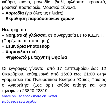
κιθάρα, πιάνο, μονωδία, βιολί, φλάουτο, κρουστά,
μουσική προπαιδεία, Μουσικά Σύνολα.
–
Χορωδία
(για όλες τις ηλικίες)
–
Εκμάθηση παραδοσιακών χορών
Νέα τμήματα
–
Νοηματική γλώσσα,
σε συνεργασία με το Κ.Ε.Ν.Γ.
(Παρέχεται πιστοποίηση)
–
Σεμινάρια Photoshop
–
Χαρτογλυπτική
–
Ψηφιδωτό με τεχνητή ψηφίδα
Οι εγγραφές γίνονται από 17 Σεπτεμβρίου έως 12
Οκτωβρίου, καθημερινά από 16:00 έως 21:00 στην
γραμματεία του Πνευματικού Κέντρου “Όσιος Παίσιος
ο Αγιορείτης” (1ος όρ.) καθώς επίσης και στο
τηλέφωνο 23820 22819.
share on Facebook
share on Twitter
πρόσθεσε ένα σχόλιο