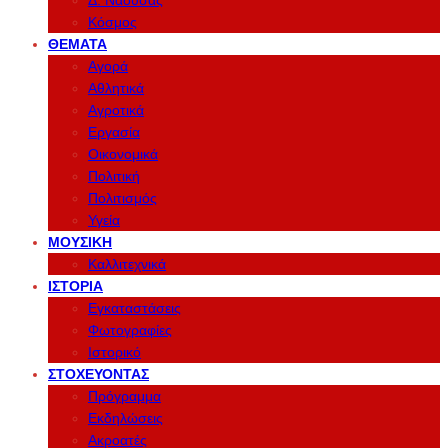
Δ. Νάουσας
Κόσμος
ΘΈΜΑΤΑ
Αγορά
Αθλητικά
Αγροτικά
Εργασία
Οικονομικά
Πολιτική
Πολιτισμός
Υγεία
ΜΟΥΣΙΚΉ
Καλλιτεχνικά
ΙΣΤΟΡΊΑ
Εγκαταστάσεις
Φωτογραφίες
Ιστορικό
ΣΤΟΧΕΎΟΝΤΑΣ
Πρόγραμμα
Εκδηλώσεις
Ακροατές