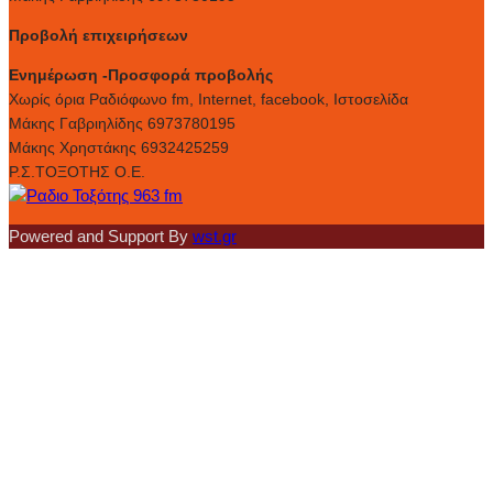
Προβολή επιχειρήσεων
Ενημέρωση -Προσφορά προβολής
Xωρίς όρια Ραδιόφωνο fm, Internet, facebook, Ιστοσελίδα
Μάκης Γαβριηλίδης 6973780195
Μάκης Χρηστάκης 6932425259
Ρ.Σ.ΤΟΞΟΤΗΣ Ο.Ε.
Powered and Support By
wst.gr