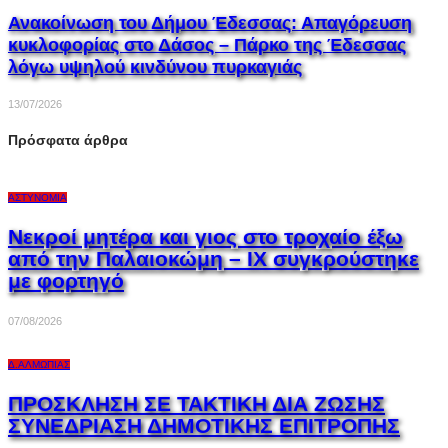
Ανακοίνωση του Δήμου Έδεσσας: Απαγόρευση
κυκλοφορίας στο Δάσος – Πάρκο της Έδεσσας
λόγω υψηλού κινδύνου πυρκαγιάς
13/07/2026
Πρόσφατα άρθρα
ΑΣΤΥΝΟΜΊΑ
Νεκροί μητέρα και γιος στο τροχαίο έξω
από την Παλαιοκώμη – ΙΧ συγκρούστηκε
με φορτηγό
07/08/2026
Δ.ΑΛΜΩΠΊΑΣ
ΠΡΟΣΚΛΗΣΗ ΣΕ ΤΑΚΤΙΚΗ ΔΙΑ ΖΩΣΗΣ
ΣΥΝΕΔΡΙΑΣΗ ΔΗΜΟΤΙΚΗΣ ΕΠΙΤΡΟΠΗΣ