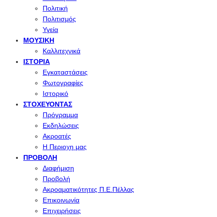
Πολιτική
Πολιτισμός
Υγεία
ΜΟΥΣΙΚΉ
Καλλιτεχνικά
ΙΣΤΟΡΊΑ
Εγκαταστάσεις
Φωτογραφίες
Ιστορικό
ΣΤΟΧΕΎΟΝΤΑΣ
Πρόγραμμα
Εκδηλώσεις
Ακροατές
Η Περιοχη μας
ΠΡΟΒΟΛΉ
Διαφήμιση
Προβολή
Ακροαματικότητες Π.Ε.Πέλλας
Επικοινωνία
Επιχειρήσεις