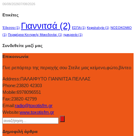
06/08/2026
07/08/2026
Ετικέτες
Γιαννιτσά
(2)
Έδεσσα
(1)
ΕΣΠΑ
(1)
Κεφαλαλγία
(1)
ΝΟΣΟΚΟΜΙΟ
(1)
Περιφέρεια Κεντρικής Μακεδονίας
(1)
ημικρανία
(1)
Συνδεθείτε μαζί μας
Επικοινωνία
Γίνε ρεπόρτερ της περιοχής σου Στείλε μας κείμενο,φώτο,βίντεο
Address:
ΠΑΛΑΙΦΥΤΟ ΓΙΑΝΝΙΤΣΑ ΠΕΛΛΑΣ
Phone:
23820 42303
Mobile:
6978096551
Fax:
23820 42799
Email:
radio@toxotisfm.gr
Website:
www.toxotisfm.gr
Δημοφιλή άρθρα