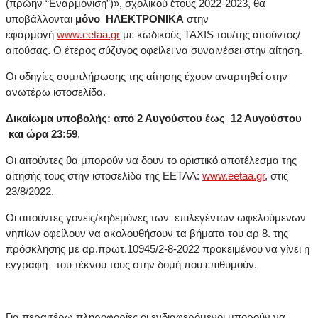
(πρώην “Εναρμόνιση”)», σχολικού έτους 2022-2023, θα
υποβάλλονται
μόνο ΗΛΕΚΤΡΟΝΙΚΑ
στην
εφαρμογή
www.eetaa.gr
με κωδικούς TAXIS του/της αιτούντος/
αιτούσας. Ο έτερος σύζυγος οφείλει να συναινέσει στην αίτηση.
Οι οδηγίες συμπλήρωσης της αίτησης έχουν αναρτηθεί στην
ανωτέρω ιστοσελίδα.
Δικαίωμα υποβολής: από 2 Αυγούστου έως 12 Αυγούστου
και ώρα 23:59
.
Οι αιτούντες θα μπορούν να δουν το οριστικό αποτέλεσμα της
αίτησής τους στην ιστοσελίδα της ΕΕΤΑΑ:
www.eetaa.gr
, στις
23/8/2022.
Οι αιτούντες γονείς/κηδεμόνες των επιλεγέντων ωφελούμενων
νηπίων οφείλουν να ακολουθήσουν τα βήματα του αρ 8. της
πρόσκλησης με αρ.πρωτ.10945/2-8-2022 προκειμένου να γίνει η
εγγραφή του τέκνου τους στην δομή που επιθυμούν.
Για περαιτέρω πληροφορίες οι ενδιαφερόμενοι μπορούν να