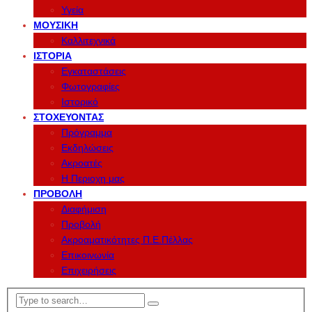
Υγεία
ΜΟΥΣΙΚΉ
Καλλιτεχνικά
ΙΣΤΟΡΊΑ
Εγκαταστάσεις
Φωτογραφίες
Ιστορικό
ΣΤΟΧΕΎΟΝΤΑΣ
Πρόγραμμα
Εκδηλώσεις
Ακροατές
Η Περιοχη μας
ΠΡΟΒΟΛΉ
Διαφήμιση
Προβολή
Ακροαματικότητες Π.Ε.Πέλλας
Επικοινωνία
Επιχειρήσεις