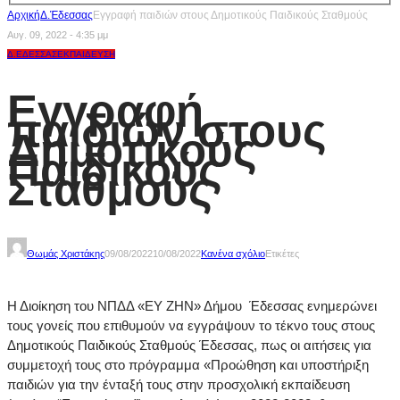
Αρχική
Δ.Έδεσσας
Εγγραφή παιδιών στους Δημοτικούς Παιδικούς Σταθμούς
Αυγ. 09, 2022 - 4:35 μμ
Δ.ΈΔΕΣΣΑΣ
ΕΚΠΑΊΔΕΥΣΗ
Εγγραφή
παιδιών στους
Δημοτικούς
Παιδικούς
Σταθμούς
Θωμάς Χριστάκης
09/08/2022
10/08/2022
Κανένα σχόλιο
Ετικέτες
Η Διοίκηση του ΝΠΔΔ «ΕΥ ΖΗΝ» Δήμου Έδεσσας ενημερώνει
τους γονείς που επιθυμούν να εγγράψουν το τέκνο τους στους
Δημοτικούς Παιδικούς Σταθμούς Έδεσσας, πως οι αιτήσεις για
συμμετοχή τους στο πρόγραμμα «Προώθηση και υποστήριξη
παιδιών για την ένταξή τους στην προσχολική εκπαίδευση