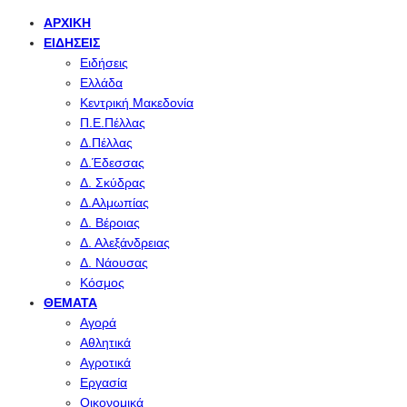
ΑΡΧΙΚΉ
ΕΙΔΉΣΕΙΣ
Ειδήσεις
Ελλάδα
Κεντρική Μακεδονία
Π.Ε.Πέλλας
Δ.Πέλλας
Δ.Έδεσσας
Δ. Σκύδρας
Δ.Αλμωπίας
Δ. Βέροιας
Δ. Αλεξάνδρειας
Δ. Νάουσας
Κόσμος
ΘΈΜΑΤΑ
Αγορά
Αθλητικά
Αγροτικά
Εργασία
Οικονομικά