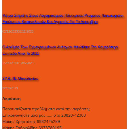
Μέτρα Στήριξης Στους Λογαριασμούς Ηλεκτρικού Ρεύματος Νοικοκυριών,
Ευάλωτων Καταναλωτών Και Αγροτών Για Το Δεκέμβριο
02/12/2023
02/12/2023
Ο Αριθμός Των Εγγεγραμμένων Ανέργων Μειώθηκε Στο Χαμηλότερο
Επίπεδο Από Το 2011
15/05/2023
15/05/2023
ΣΥ.Δ.ΠΕ.Μακεδονίας
22/02/2019
Ακρόαση
Παρουσιάζονται προβλήματα κατά την ακρόαση;
Επικοινωνήστε μαζί μας...... στο 23820-42303
Μάκης Χρηστάκης 6932425259
Μάκης Γαβριηλίδης 6973780195