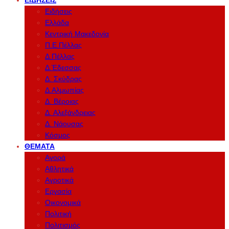
ΕΙΔΉΣΕΙΣ
Ειδήσεις
Ελλάδα
Κεντρική Μακεδονία
Π.Ε.Πέλλας
Δ.Πέλλας
Δ.Έδεσσας
Δ. Σκύδρας
Δ.Αλμωπίας
Δ. Βέροιας
Δ. Αλεξάνδρειας
Δ. Νάουσας
Κόσμος
ΘΈΜΑΤΑ
Αγορά
Αθλητικά
Αγροτικά
Εργασία
Οικονομικά
Πολιτική
Πολιτισμός