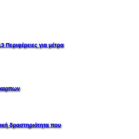
3 Περιφέρειες για μέτρα
όκαρπων
ική δραστηριότητα που