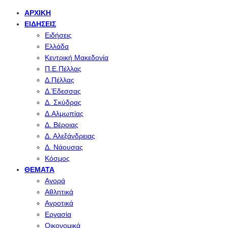
ΑΡΧΙΚΉ
ΕΙΔΉΣΕΙΣ
Ειδήσεις
Ελλάδα
Κεντρική Μακεδονία
Π.Ε.Πέλλας
Δ.Πέλλας
Δ.Έδεσσας
Δ. Σκύδρας
Δ.Αλμωπίας
Δ. Βέροιας
Δ. Αλεξάνδρειας
Δ. Νάουσας
Κόσμος
ΘΈΜΑΤΑ
Αγορά
Αθλητικά
Αγροτικά
Εργασία
Οικονομικά