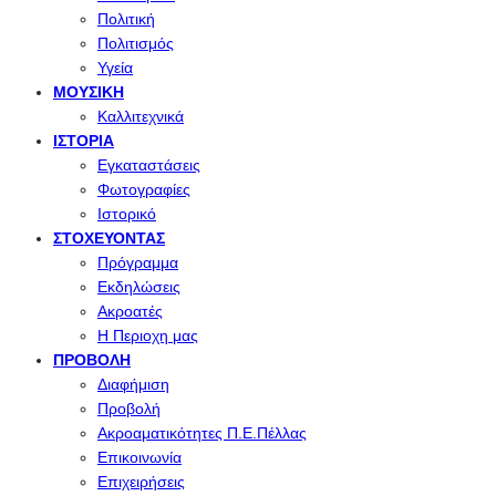
Πολιτική
Πολιτισμός
Υγεία
ΜΟΥΣΙΚΉ
Καλλιτεχνικά
ΙΣΤΟΡΊΑ
Εγκαταστάσεις
Φωτογραφίες
Ιστορικό
ΣΤΟΧΕΎΟΝΤΑΣ
Πρόγραμμα
Εκδηλώσεις
Ακροατές
Η Περιοχη μας
ΠΡΟΒΟΛΉ
Διαφήμιση
Προβολή
Ακροαματικότητες Π.Ε.Πέλλας
Επικοινωνία
Επιχειρήσεις