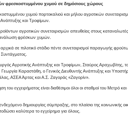
ών φρεσκοστυμμένου χυμού σε δημόσιους χώρους
οστυμμένου χυμού πορτοκαλιού και μήλου αγροτικών συνεταιρισ
 Ανάπτυξης και Τροφίμων.
προϊόντων αγροτικών συνεταιρισμών απευθείας στους καταναλωτέ
κατανάλωση φρέσκων χυμών.
 αρχικά σε πιλοτικό στάδιο πέντε συνεταιρισμοί παραγωγής φρού
 Συντάγματος.
υργός Αγροτικής Ανάπτυξης και Τροφίμων, Σταύρος Αραχωβίτης, τ
εωργία Καραστάθη, ο Γενικός Διευθυντής Ανάπτυξης και Υποστήριξ
ας, ΑΣΕΑ Άρτας και Α.Σ. Ζαγοράς «Ζαγορίν».
ηση του εγχειρήματος είναι διαθέσιμοι όλοι οι σταθμοί του Μετρό κ
ο ενδεχόμενο δημιουργίας σύμπραξης, στο πλαίσιο της κοινωνικής ο
οδώσει καλύτερα το εγχείρημα για όλους.