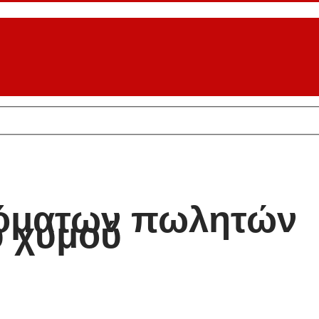
τόματων πωλητών
 χυμού