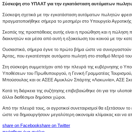
Σύσκεψη στο ΥΠΑΑΤ για την εγκατάσταση αυτόματων πωλητ
Σύσκεψη σχετικά με την εγκατάσταση αυτόματων πωλητών φρεσκ
πραγματοποιήθηκε σήμερα το μεσημέρι στο Υπουργείο Αγροτικής
Σκοπός της προσπάθειας αυτής είναι η προώθηση και η πώληση 
διακινητών και μέσα από αυτή η εξοικείωση του κοινού με την 
Ουσιαστικά, σήμερα έγινε το πρώτο βήμα ώστε να συνεργαστούν
Άρτας, που εγκατέστησε αυτόματο πωλητή στο σταθμό Μετρό του
Στη σύσκεψη συμμετείχαν από την πλευρά της κυβέρνησης ο Υπο
Υποθέσεων του Πρωθυπουργού, η Γενική Γραμματέας Τουρισμού, Γ
Μπούσουλας και οι: ΑΣΕΕ Αμυκλών Σπάρτης «Λακωνία», ΑΣΕ Σκάλ
Κατά τη διάρκεια της συζήτησης επιβεβαιώθηκε ότι για την υλοποί
άλλοι διαθέσιμοι δημόσιοι χώροι.
Από την πλευρά τους, οι αγροτικοί συνεταιρισμοί θα εξετάσουν τ
ώστε να δημιουργήσουν μεγαλύτερη οικονομία κλίμακας και να απ
share on Facebook
share on Twitter
πρόσθεσε ένα σχόλιο