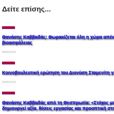
Δείτε επίσης...
ΑΓΡΟΤΙΚΆ
Θανάσης Καββαδάς: Θωρακίζεται όλη η χώρα απέναντ
βιοασφάλειας
08/08/2026
ΑΓΡΟΤΙΚΆ
Κοινοβουλευτική ερώτηση του Διονύση Σταμενίτη 
06/08/2026
ΑΓΡΟΤΙΚΆ
Θανάσης Καββαδάς από τη Θεσπρωτία: «Στόχος μας
δημιουργεί αξία, θέσεις εργασίας και προοπτική σ