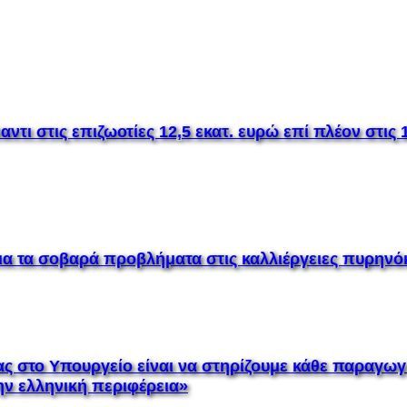
ι στις επιζωοτίες 12,5 εκατ. ευρώ επί πλέον στις 1
για τα σοβαρά προβλήματα στις καλλιέργειες πυρην
 στο Υπουργείο είναι να στηρίζουμε κάθε παραγωγ
την ελληνική περιφέρεια»