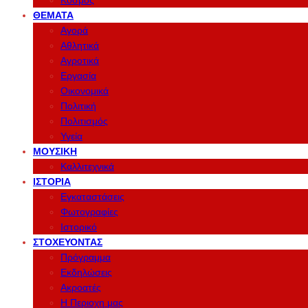
Κόσμος
ΘΈΜΑΤΑ
Αγορά
Αθλητικά
Αγροτικά
Εργασία
Οικονομικά
Πολιτική
Πολιτισμός
Υγεία
ΜΟΥΣΙΚΉ
Καλλιτεχνικά
ΙΣΤΟΡΊΑ
Εγκαταστάσεις
Φωτογραφίες
Ιστορικό
ΣΤΟΧΕΎΟΝΤΑΣ
Πρόγραμμα
Εκδηλώσεις
Ακροατές
Η Περιοχη μας