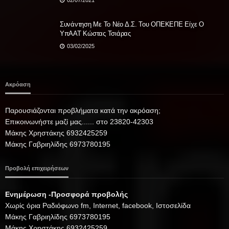
02/07/2021
Συνάντηση Με Το Νέο Δ.Σ. Του ΟΠΕΚΕΠΕ Είχε Ο
YπΑΑΤ Κώστας Τσιάρας
03/02/2025
Ακρόαση
Παρουσιάζονται προβλήματα κατά την ακρόαση;
Επικοινωνήστε μαζί μας...... στο 23820-42303
Μάκης Χρηστάκης 6932425259
Μάκης Γαβριηλίδης 6973780195
Προβολή επιχειρήσεων
Ενημέρωση -Προσφορά προβολής
Xωρίς όρια Ραδιόφωνο fm, Internet, facebook, Ιστοσελίδα
Μάκης Γαβριηλίδης 6973780195
Μάκης Χρηστάκης 6932425259