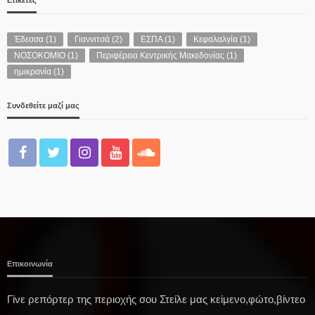
Έδεσσα
(1)
Γιαννιτσά
(2)
ΕΣΠΑ
(1)
Κεφαλαλγία
(1)
ΝΟΣΟΚΟΜΙΟ
(1)
Περιφέρεια Κεντρικής Μακεδονίας
(1)
ημικρανία
(1)
Συνδεθείτε μαζί μας
Επικοινωνία
Γίνε ρεπόρτερ της περιοχής σου Στείλε μας κείμενο,φώτο,βίντεο