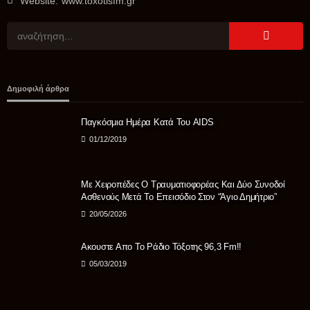
Website:
www.toxotisfm.gr
ΑΘΛΗΤΙΚΆ
Προκηρύξεις και δηλώσεις συμμετοχής πρωταθλημάτων
και κυπέλλου 2026-27 ΠΡΟΚΗΡΥΞΗ ΑΝΔΡΙΚΩΝ 2026-2027.
ΠΡΟΚΗΡΥΞΗ ΚΥΠΕΛΛΟΥ 2026-2027. ΔΗΛΩΣΗ
Δημοφιλή άρθρα
ΣΥΜΜΕΤΟΧΗΣ ΠΡΩΤΑΘΛΗΜΑΤΟΣ 2026-2027. ΔΗΛΩΣΗ
ΣΥΜΜΕΤΟΧΗΣ ΣΤΟ ΚΥΠΕΛΛΟ ΕΡΑΣΙΤΕΧΝΩΝ 2026-27.
Παγκόσμια Ημέρα Κατά Του AIDS
06/08/2026
01/12/2019
Με Χειροπέδες Ο Τραυματιοφορέας Και Δύο Συνοδοί
Ασθενούς Μετά Το Επεισόδιο Στον “Άγιο Δημήτριο”
20/05/2026
Ακουστε Απο Το Ράδιο Τόξοτης 96,3 Fm!!
05/03/2019