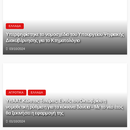
ΕΛΛΆΔΑ
Υπερψηφίστηκε το νομοσχέδιο του Υπουργείου Ψηφιακής
Διακυβέρνησης για το Κτηματολόγιο
03/10/2024
ΑΓΡΟΤΙΚΆ
ΕΛΛΆΔΑ
ΥπΑΑΤ, Κώστας Τσιάρας: Εντός του Οκτωβρίου η
νομοθετική ρύθμιση για τα κόκκινα δάνεια – Με το νέο έτος
θα ξεκινήσει η εφαρμογή της
01/10/2024