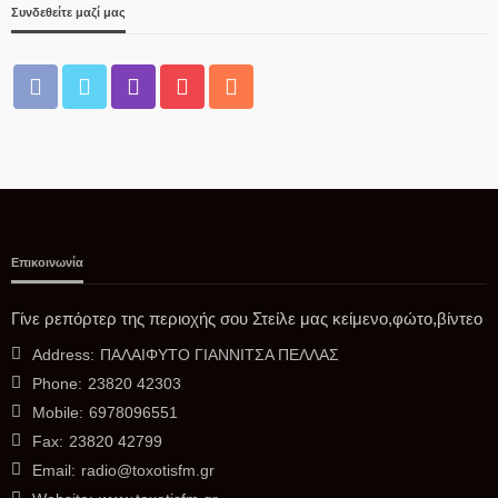
ΔΗΜΟΤΙΚΗΣ ΕΠΙΤΡΟΠΗΣ
Συνδεθείτε μαζί μας
07/08/2026
Επικοινωνία
ΑΣΤΥΝΟΜΊΑ
Έφτασε στην Ελλάδα η 46χρονη κατηγορούμενη για
Γίνε ρεπόρτερ της περιοχής σου Στείλε μας κείμενο,φώτο,βίντεο
εμπρησμό – Μεταφέρθηκε στη ΓΑΔΑ
Address:
ΠΑΛΑΙΦΥΤΟ ΓΙΑΝΝΙΤΣΑ ΠΕΛΛΑΣ
07/08/2026
Phone:
23820 42303
Mobile:
6978096551
Fax:
23820 42799
Email:
radio@toxotisfm.gr