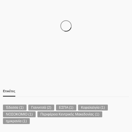
ΑΣΤΥΝΟΜΊΑ
Νεκροί μητέρα και γιος στο τροχαίο έξω από την
Παλαιοκώμη – ΙΧ συγκρούστηκε με φορτηγό
07/08/2026
Ετικέτες
Έδεσσα
(1)
Γιαννιτσά
(2)
ΕΣΠΑ
(1)
Κεφαλαλγία
(1)
ΝΟΣΟΚΟΜΙΟ
(1)
Περιφέρεια Κεντρικής Μακεδονίας
(1)
Δ.ΑΛΜΩΠΊΑΣ
ημικρανία
(1)
ΠΡΟΣΚΛΗΣΗ ΣΕ ΤΑΚΤΙΚΗ ΔΙΑ ΖΩΣΗΣ ΣΥΝΕΔΡΙΑΣΗ