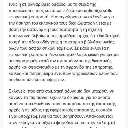
ένας ή σε ολιγάριθμες ομάδες, με τη σειρά της
προσέλευσής τους και όπως ειδικότερα καθορίζει κάθε
εφορευτική επιτροπή. Η αναγνώριση των εκλογέων για
την άσκηση του εκλογικού τους δικαιώματος γίνεται με
βάση την αστυνομική τους ταυτότητα ή τη σχετική
προσωρινή βεβαίωση της αρμόδιας αρχής ή το διαβατήριό
τους ή την άδεια οδήγησης ή το ατομικό βιβλιάριο υγείας
όλων των ασφαλιστικών ταμείων. Σε κάθε εκλογέα η
εφορευτική επιτροπή δίνει ένα φάκελο με ειδικό γνώρισμα
μονογραφημένο από τον αντιπρόσωπο της δικαστικής
αρχής και σφραγισμένο με τη σφραγίδα της επιτροπής,
καθώς και πλήρη σειρά έντυπων ψηφοδελτίων όλων των
συνδυασμών και υποψηφίων.
Εκλογείς, που από σωματική αδυναμία δεν μπορούν να
κάνουν τα πιο πάνω, έχουν το δικαίωμα για το σκοπό
αυτό να απευθυνθούν στον αντιπρόσωπο της δικαστικής
αρχής ή σε μέλος της εφορευτικής επιτροπής, οι οποίοι
είναι υποχρεωμένοι να τους βοηθήσουν. Απαγορεύεται
στον εκλογέα να ρίξει το ψηφοδέλτιό του στην κάλπη: α)