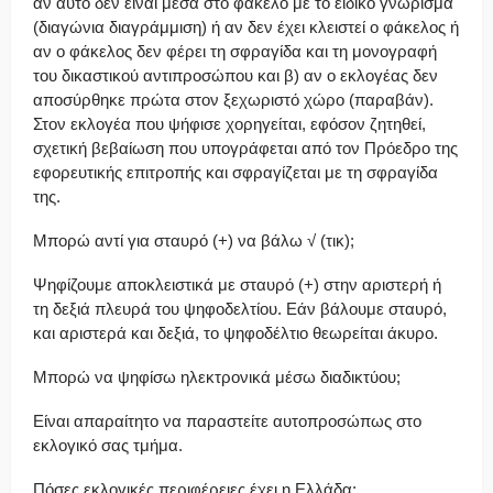
αν αυτό δεν είναι μέσα στο φάκελο με το ειδικό γνώρισμα
(διαγώνια διαγράμμιση) ή αν δεν έχει κλειστεί ο φάκελος ή
αν ο φάκελος δεν φέρει τη σφραγίδα και τη μονογραφή
του δικαστικού αντιπροσώπου και β) αν ο εκλογέας δεν
αποσύρθηκε πρώτα στον ξεχωριστό χώρο (παραβάν).
Στον εκλογέα που ψήφισε χορηγείται, εφόσον ζητηθεί,
σχετική βεβαίωση που υπογράφεται από τον Πρόεδρο της
εφορευτικής επιτροπής και σφραγίζεται με τη σφραγίδα
της.
Μπορώ αντί για σταυρό (+) να βάλω √ (τικ);
Ψηφίζουμε αποκλειστικά με σταυρό (+) στην αριστερή ή
τη δεξιά πλευρά του ψηφοδελτίου. Εάν βάλουμε σταυρό,
και αριστερά και δεξιά, το ψηφοδέλτιο θεωρείται άκυρο.
Μπορώ να ψηφίσω ηλεκτρονικά μέσω διαδικτύου;
Είναι απαραίτητο να παραστείτε αυτοπροσώπως στο
εκλογικό σας τμήμα.
Πόσες εκλογικές περιφέρειες έχει η Ελλάδα;