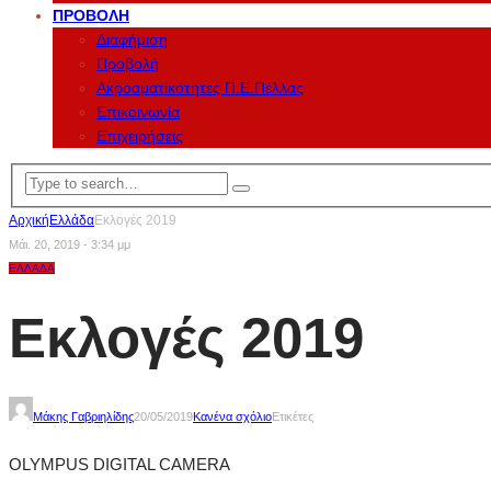
ΠΡΟΒΟΛΉ
Διαφήμιση
Προβολή
Ακροαματικότητες Π.Ε.Πέλλας
Επικοινωνία
Επιχειρήσεις
Αρχική
Ελλάδα
Εκλογές 2019
Μάι. 20, 2019 - 3:34 μμ
ΕΛΛΆΔΑ
Εκλογές 2019
Μάκης Γαβριηλίδης
20/05/2019
Κανένα σχόλιο
Ετικέτες
OLYMPUS DIGITAL CAMERA