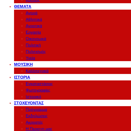
Κόσμος
ΘΈΜΑΤΑ
Αγορά
Αθλητικά
Αγροτικά
Εργασία
Οικονομικά
Πολιτική
Πολιτισμός
Υγεία
ΜΟΥΣΙΚΉ
Καλλιτεχνικά
ΙΣΤΟΡΊΑ
Εγκαταστάσεις
Φωτογραφίες
Ιστορικό
ΣΤΟΧΕΎΟΝΤΑΣ
Πρόγραμμα
Εκδηλώσεις
Ακροατές
Η Περιοχη μας