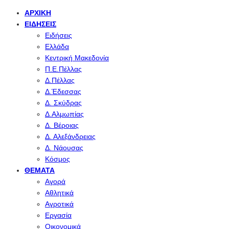
ΑΡΧΙΚΉ
ΕΙΔΉΣΕΙΣ
Ειδήσεις
Ελλάδα
Κεντρική Μακεδονία
Π.Ε.Πέλλας
Δ.Πέλλας
Δ.Έδεσσας
Δ. Σκύδρας
Δ.Αλμωπίας
Δ. Βέροιας
Δ. Αλεξάνδρειας
Δ. Νάουσας
Κόσμος
ΘΈΜΑΤΑ
Αγορά
Αθλητικά
Αγροτικά
Εργασία
Οικονομικά