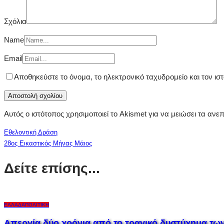
Σχόλια
Name
Email
Αποθηκεύστε το όνομα, το ηλεκτρονικό ταχυδρομείο και τον ι
Αυτός ο ιστότοπος χρησιμοποιεί το Akismet για να μειώσει τα ανε
Εθελοντική Δράση
28ος Εικαστικός Μήνας Μάιος
Δείτε επίσης...
ΕΛΛΆΔΑ
ΠΟΛΙΤΙΚΉ
Aπεργία,δύο χρόνια από το τραγικό δυστύχημα τω