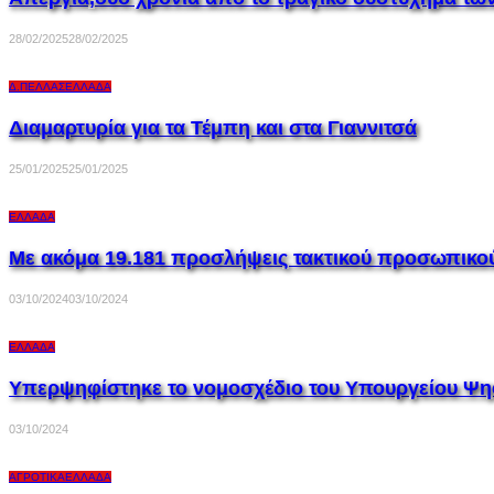
28/02/2025
28/02/2025
Δ.ΠΈΛΛΑΣ
ΕΛΛΆΔΑ
Διαμαρτυρία για τα Τέμπη και στα Γιαννιτσά
25/01/2025
25/01/2025
ΕΛΛΆΔΑ
Με ακόμα 19.181 προσλήψεις τακτικού προσωπικού 
03/10/2024
03/10/2024
ΕΛΛΆΔΑ
Υπερψηφίστηκε το νομοσχέδιο του Υπουργείου Ψηφ
03/10/2024
ΑΓΡΟΤΙΚΆ
ΕΛΛΆΔΑ