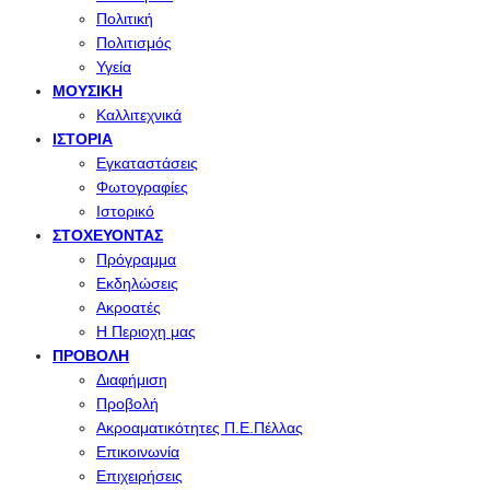
Πολιτική
Πολιτισμός
Υγεία
ΜΟΥΣΙΚΉ
Καλλιτεχνικά
ΙΣΤΟΡΊΑ
Εγκαταστάσεις
Φωτογραφίες
Ιστορικό
ΣΤΟΧΕΎΟΝΤΑΣ
Πρόγραμμα
Εκδηλώσεις
Ακροατές
Η Περιοχη μας
ΠΡΟΒΟΛΉ
Διαφήμιση
Προβολή
Ακροαματικότητες Π.Ε.Πέλλας
Επικοινωνία
Επιχειρήσεις