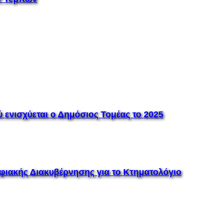
ενισχύεται ο Δημόσιος Τομέας το 2025
ιακής Διακυβέρνησης για το Κτηματολόγιο