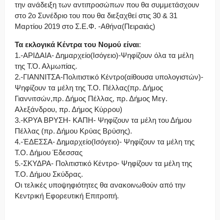
την ανάδειξη των αντιπροσώπων που θα συμμετάσχουν
στο 2ο Συνέδριο του
που θα διεξαχθεί στις 30 & 31
Μαρτίου 2019 στο Σ.Ε.Φ. -Αθήνα(Πειραιάς)
Τα εκλογικά Κέντρα του Νομού είναι
:
1.-ΑΡΙΔΑΙΑ- Δημαρχείο(Ισόγειο)-Ψηφίζουν όλα τα μέλη
της Τ.Ό. Αλμωπίας.
2.-ΓΙΑΝΝΙΤΣΑ-Πολιτιστικό Κέντρο(αίθουσα υπολογιστών)-
Ψηφίζουν τα μέλη της Τ.Ο. Πέλλας(πρ. Δήμος
Γιαννιτσών,πρ. Δήμος Πέλλας, πρ. Δήμος Μεγ.
Αλεξάνδρου, πρ. Δήμος Κύρρου)
3.-ΚΡΥΑ ΒΡΥΣΗ- ΚΑΠΗ- Ψηφίζουν τα μέλη του Δήμου
Πέλλας (πρ. Δήμου Κρύας Βρύσης).
4.-ΈΔΕΣΣΑ- Δημαρχείο(Ισόγειο)- Ψηφίζουν τα μέλη της
Τ.Ο. Δήμου Έδεσσας
5.-ΣΚΥΔΡΑ- Πολιτιστικό Κέντρο- Ψηφίζουν τα μέλη της
Τ.Ο. Δήμου Σκύδρας.
Οι τελικές υποψηφιότητες θα ανακοινωθούν από την
Κεντρική Εφορευτική Επιτροπή.