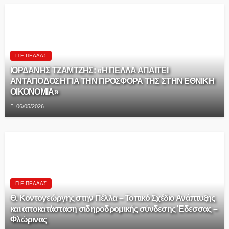
Π.Ε.ΠΈΛΛΑΣ
ΙΟΡΔΑΝΗΣ ΤΖΑΜΤΖΗΣ: «Η ΠΕΛΛΑ ΑΠΑΙΤΕΙ
ΑΝΤΑΠΟΔΟΣΗ ΓΙΑ ΤΗΝ ΠΡΟΣΦΟΡΑ ΤΗΣ ΣΤΗΝ ΕΘΝΙΚΗ
ΟΙΚΟΝΟΜΙΑ»
06/05/2026
Π.Ε.ΠΈΛΛΑΣ
Θ. Κοντογεώργης στην Πέλλα – Τοπικό Σχέδιο Ανάπτυξης
και αποκατάσταση σιδηροδρομικής σύνδεσης Έδεσσας –
Φλώρινας