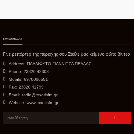
Επικοινωνία
Δ.ΠΈΛΛΑΣ
Γίνε ρεπόρτερ της περιοχής σου Στείλε μας κείμενο,φώτο,βίντεο
Ανακοίνωση προς τους Δημότες
Address:
ΠΑΛΑΙΦΥΤΟ ΓΙΑΝΝΙΤΣΑ ΠΕΛΛΑΣ
08/08/2026
Phone:
23820 42303
Mobile:
6978096551
Fax:
23820 42799
Email:
radio@toxotisfm.gr
Website:
www.toxotisfm.gr