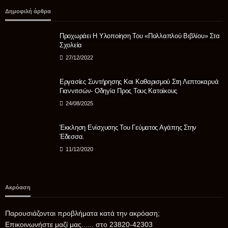
ΑΣΤΥΝΟΜΊΑ
Δημοφιλή άρθρα
Νεκροί μητέρα και γιος στο τροχαίο έξω από την
Παλαιοκώμη – ΙΧ συγκρούστηκε με φορτηγό
Προχωράει Η Υλοποίηση Του «Πολλαπλού Βιβλίου» Στα
07/08/2026
Σχολεία
27/12/2022
Εργασίες Συντήρησης Και Καθαρισμού Στη Λεπτοκαρυά
Γιαννιτσών- Οδηγία Προς Τους Κατοίκους
24/08/2025
Έκκληση Ενίσχυσης Του Γεύματος Αγάπης Στην
Έδεσσα.
11/12/2020
Ακρόαση
Παρουσιάζονται προβλήματα κατά την ακρόαση;
Επικοινωνήστε μαζί μας...... στο 23820-42303