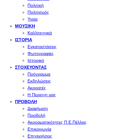
Πολιτική
Πολιτισμός
Υγεία
ΜΟΥΣΙΚΉ
Καλλιτεχνικά
ΙΣΤΟΡΊΑ
Εγκαταστάσεις
Φωτογραφίες
Ιστορικό
ΣΤΟΧΕΎΟΝΤΑΣ
Πρόγραμμα
Εκδηλώσεις
Ακροατές
Η Περιοχη μας
ΠΡΟΒΟΛΉ
Διαφήμιση
Προβολή
Ακροαματικότητες Π.Ε.Πέλλας
Επικοινωνία
Επιχειρήσεις