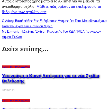
Αυτός ο ιστότοπος χρησιμοποιεί το Akismet για να μειώσει τα
ανεπιθύμητα σχόλια.
Μάθετε πώς υφίστανται επεξεργασία τα
δεδομένα των σχολίων σας
.
Ο Λάκης Βασιλειάδης Στις Εκδηλώσεις Μνήμης Για Τους Μακεδονομάχους
Καπετάν Άγρα Και Αντωνίου Μίγκα
Με Επιτυχία Η Διεθνής Έκθεση Κεραμικής Του ΚΔΑΠΜΕΑ Γιαννιτσών
Δήμου Πέλλας
Δείτε επίσης...
ΚΕΝΤΡΙΚΉ ΜΑΚΕΔΟΝΊΑ
Υπεγράφη η Κοινή Απόφαση για τα νέα Σχέδια
Βελτίωσης
08/08/2026
ΚΕΝΤΡΙΚΉ ΜΑΚΕΔΟΝΊΑ