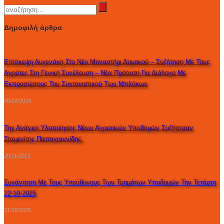
Δημοφιλή άρθρα
Επίσκεψη Αυγενάκη Στο Νέο Μοναστήρι Δομοκού – Συζήτηση Με Τους
Αγρότες Στη Γενική Συνέλευση – Νέα Πρόταση Για Διάλογο Με
Εκπροσώπους Του Συντονιστικού Των Μπλόκων
08/02/2024
Την Ανάγκη Υλοποίησης Νέων Αγροτικών Υποδομών Συζήτησαν
Σταμενίτης Παπαγιαννίδης.
20/11/2021
Συνάντηση Με Τους Υπεύθυνους Των Τμημάτων Υποδομών Την Τετάρτη
22-10-2025
21/10/2025