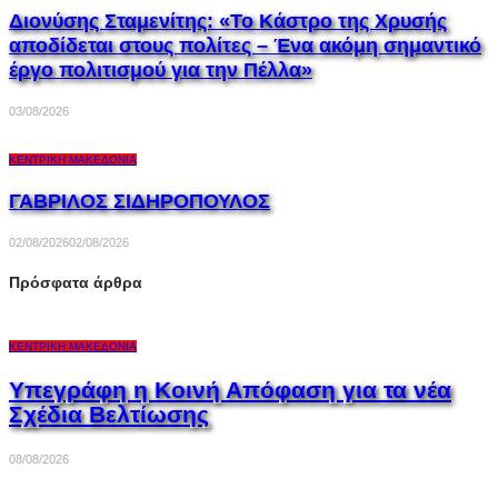
Διονύσης Σταμενίτης: «Το Κάστρο της Χρυσής
αποδίδεται στους πολίτες – Ένα ακόμη σημαντικό
έργο πολιτισμού για την Πέλλα»
03/08/2026
ΚΕΝΤΡΙΚΉ ΜΑΚΕΔΟΝΊΑ
ΓΑΒΡΙΛΟΣ ΣΙΔΗΡΟΠΟΥΛΟΣ
02/08/2026
02/08/2026
Πρόσφατα άρθρα
ΚΕΝΤΡΙΚΉ ΜΑΚΕΔΟΝΊΑ
Υπεγράφη η Κοινή Απόφαση για τα νέα
Σχέδια Βελτίωσης
08/08/2026