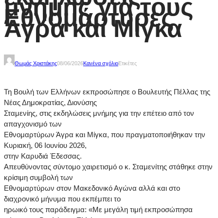
μνήμης για τους
Εθνομάρτυρες
Άγρα και Μίγκα
Θωμάς Χριστάκης
08/06/2026
Κανένα σχόλιο
Ετικέτες
Τη Βουλή των Ελλήνων εκπροσώπησε ο Βουλευτής Πέλλας της
Νέας Δημοκρατίας, Διονύσης
Σταμενίης, στις εκδηλώσεις μνήμης για την επέτειο από τον
απαγχονισμό των
Εθνομαρτύρων Άγρα και Μίγκα, που πραγματοποιήθηκαν την
Κυριακή, 06 Ιουνίου 2026,
στην Καρυδιά Έδεσσας.
Απευθύνοντας σύντομο χαιρετισμό ο κ. Σταμενίτης στάθηκε στην
κρίσιμη συμβολή των
Εθνομαρτύρων στον Μακεδονικό Αγώνα αλλά και στο
διαχρονικό μήνυμα που εκπέμπει το
ηρωικό τους παράδειγμα: «Με μεγάλη τιμή εκπροσώπησα