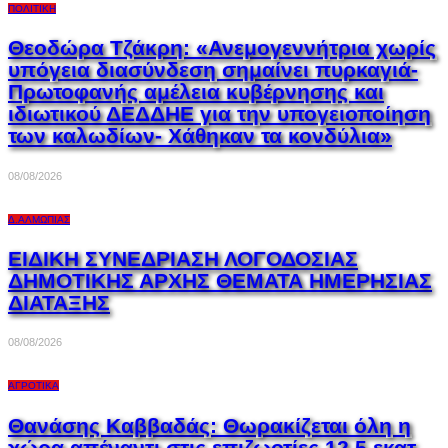
ΠΟΛΙΤΙΚΉ
Θεοδώρα Τζάκρη: «Ανεμογεννήτρια χωρίς
υπόγεια διασύνδεση σημαίνει πυρκαγιά-
Πρωτοφανής αμέλεια κυβέρνησης και
ιδιωτικού ΔΕΔΔΗΕ για την υπογειοποίηση
των καλωδίων- Χάθηκαν τα κονδύλια»
08/08/2026
Δ.ΑΛΜΩΠΊΑΣ
ΕΙΔΙΚΗ ΣΥΝΕΔΡΙΑΣΗ ΛΟΓΟΔΟΣΙΑΣ
ΔΗΜΟΤΙΚΗΣ ΑΡΧΗΣ ΘΕΜΑΤΑ ΗΜΕΡΗΣΙΑΣ
ΔΙΑΤΑΞΗΣ
08/08/2026
ΑΓΡΟΤΙΚΆ
Θανάσης Καββαδάς: Θωρακίζεται όλη η
χώρα απέναντι στις επιζωοτίες 12,5 εκατ.