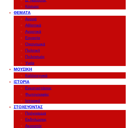
Δ. Νάουσας
Κόσμος
ΘΈΜΑΤΑ
Αγορά
Αθλητικά
Αγροτικά
Εργασία
Οικονομικά
Πολιτική
Πολιτισμός
Υγεία
ΜΟΥΣΙΚΉ
Καλλιτεχνικά
ΙΣΤΟΡΊΑ
Εγκαταστάσεις
Φωτογραφίες
Ιστορικό
ΣΤΟΧΕΎΟΝΤΑΣ
Πρόγραμμα
Εκδηλώσεις
Ακροατές