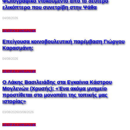
Φωτογραφικό ντοκουμέντο από το δεύτερο
ελικόπτερο που συνετρίβη στην Ψάθα
04/08/2026
ΚΕΝΤΡΙΚΉ ΜΑΚΕΔΟΝΊΑ
Επείγουσα κοινοβουλευτική παρέμβαση Γιώργου
Καρασμάνη:
04/08/2026
ΚΕΝΤΡΙΚΉ ΜΑΚΕΔΟΝΊΑ
Ο Λάκης Βασιλειάδης στα Εγκαίνια Κάστρου
Μογλενών (Χρυσής): «Ένα ακόμα μνημείο
προστίθεται στο μονοπάτι της τοπικής μας
ιστορίας»
03/08/2026
03/08/2026
ΚΕΝΤΡΙΚΉ ΜΑΚΕΔΟΝΊΑ