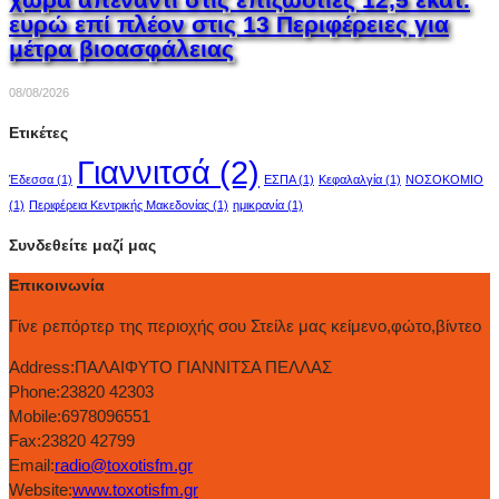
ευρώ επί πλέον στις 13 Περιφέρειες για
μέτρα βιοασφάλειας
08/08/2026
Ετικέτες
Γιαννιτσά
(2)
Έδεσσα
(1)
ΕΣΠΑ
(1)
Κεφαλαλγία
(1)
ΝΟΣΟΚΟΜΙΟ
(1)
Περιφέρεια Κεντρικής Μακεδονίας
(1)
ημικρανία
(1)
Συνδεθείτε μαζί μας
Επικοινωνία
Γίνε ρεπόρτερ της περιοχής σου Στείλε μας κείμενο,φώτο,βίντεο
Address:
ΠΑΛΑΙΦΥΤΟ ΓΙΑΝΝΙΤΣΑ ΠΕΛΛΑΣ
Phone:
23820 42303
Mobile:
6978096551
Fax:
23820 42799
Email:
radio@toxotisfm.gr
Website:
www.toxotisfm.gr