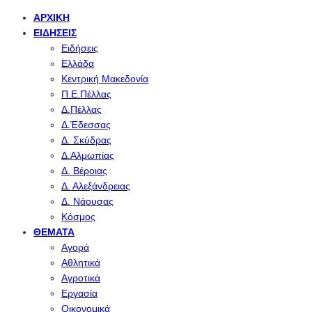
ΑΡΧΙΚΉ
ΕΙΔΉΣΕΙΣ
Ειδήσεις
Ελλάδα
Κεντρική Μακεδονία
Π.Ε.Πέλλας
Δ.Πέλλας
Δ.Έδεσσας
Δ. Σκύδρας
Δ.Αλμωπίας
Δ. Βέροιας
Δ. Αλεξάνδρειας
Δ. Νάουσας
Κόσμος
ΘΈΜΑΤΑ
Αγορά
Αθλητικά
Αγροτικά
Εργασία
Οικονομικά