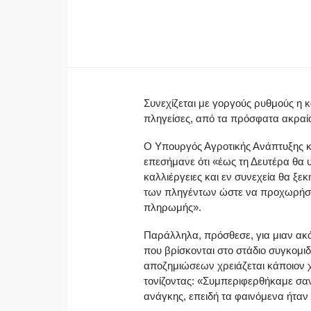
Συνεχίζεται με γοργούς ρυθμούς η κ
πληγείσες, από τα πρόσφατα ακραία
Ο Υπουργός Αγροτικής Ανάπτυξης κα
επεσήμανε ότι «έως τη Δευτέρα θα υ
καλλιέργειες και εν συνεχεία θα ξεκι
των πληγέντων ώστε να προχωρήσε
πληρωμής».
Παράλληλα, πρόσθεσε, για μιαν ακόμ
που βρίσκονται στο στάδιο συγκομιδή
αποζημιώσεων χρειάζεται κάποιον 
τονίζοντας: «Συμπεριφερθήκαμε σαν 
ανάγκης, επειδή τα φαινόμενα ήταν 