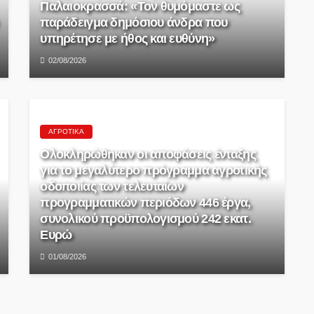
Παλαιοκρασσά: «Τον θυμόμαστε ως
παράδειγμα δημόσιου άνδρα που
υπηρέτησε με ήθος και ευθύνη»
02/08/2026
ΑΓΡΟΤΙΚΆ
Ολοκληρώθηκαν οι αποφάσεις ένταξης
για το μεγαλύτερο πρόγραμμα αγροτικής
οδοποιίας των τελευταίων
προγραμματικών περιόδων 446 έργα,
συνολικού προϋπολογισμού 242 εκατ.
Ευρώ
01/08/2026