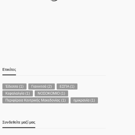
ΑΣΤΥΝΟΜΊΑ
Νεκροί μητέρα και γιος στο
τροχαίο έξω από την
Παλαιοκώμη – ΙΧ συγκρούστηκε
με φορτηγό
07/08/2026
Ετικέτες
Έδεσσα
(1)
Γιαννιτσά
(2)
ΕΣΠΑ
(1)
Κεφαλαλγία
(1)
ΝΟΣΟΚΟΜΙΟ
(1)
Περιφέρεια Κεντρικής Μακεδονίας
(1)
ημικρανία
(1)
Συνδεθείτε μαζί μας