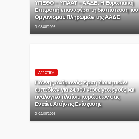
ΥΠΕΘΟ – ΥΠΑΑΤ – ΑΑΔΕ: H Ευρωπαϊκή
Επιτροπή επαναφέρει τη διαπίστευση του
Οργανισμού Πληρωμών της ΑΑΔΕ
03/08/2026
ΑΓΡΟΤΙΚΆ
Γιάννης Ανδριανός: Άρση διοικητικών
εμποδίων για 24.000 νέους γεωργούς και
αναλογικό πλαίσιο κυρώσεων στις
Ενιαίες Αιτήσεις Ενίσχυσης
02/08/2026