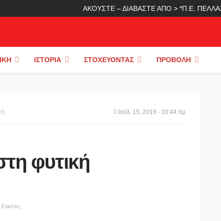
ΑΚΟΥΣΤΕ – ΔΙΑΒΑΣΤΕ ΑΠΟ > *Π.Ε. ΠΕΛ
ΙΚΉ
ΙΣΤΟΡΊΑ
ΣΤΟΧΕΎΟΝΤΑΣ
ΠΡΟΒΟΛΉ
γή
Ιούλ. 15, 2019 - 10:44 πμ
στη φυτική
Ετικέτες