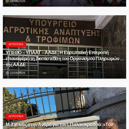
04/08/2026
ΑΓΡΟΤΙΚΆ
ΥΠΕΘΟ – ΥΠΑΑΤ – ΑΑΔΕ: H Ευρωπαϊκή Επιτροπή
επαναφέρει τη διαπίστευση του Οργανισμού Πληρωμών
της ΑΑΔΕ
03/08/2026
ΑΓΡΟΤΙΚΆ
Μ. Σχοινάς στην Άνδρο για τον Ι. Παλαιοκρασσά: «Τον