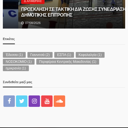
Δ.ΑΛΜΩΠΊΑΣ
ΠΡΟΣΚΛΗΣΗ ΣΕ ΤΑΚΤΙΚΗ ΔΙΑ ΖΩΣΗΣ ΣΥΝΕΔΡΙΑΣΗ
ΔΗΜΟΤΙΚΗΣ ΕΠΙΤΡΟΠΗΣ
07/08/2026
Ετικέτες
Έδεσσα
(1)
Γιαννιτσά
(2)
ΕΣΠΑ
(1)
Κεφαλαλγία
(1)
ΝΟΣΟΚΟΜΙΟ
(1)
Περιφέρεια Κεντρικής Μακεδονίας
(1)
ημικρανία
(1)
Συνδεθείτε μαζί μας