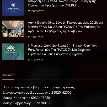
Απόφαση Του ΥπΑΑΤ, Κώστα Τσιάρα Για Λήξη Της
Θητείας Του Προέδρου Του ΟΠΕΚΕΠΕ
24/05/2025
Λάκης Βασιλειάδης: Σύναψη Προγραμματικής Σύμβασης
Μεταξύ ΕΥΑΘ Και Δήμου Πέλλας Για Την Επίλυση Του
Αρδευτικού Προβλήματος Της Αραβησσού
14/11/2025
Η Mercosur Ξανά Στο Τραπέζι — Ηχηρό «όχι» Των
Ευρωβουλευτών Του ΠΑΣΟΚ Σε Μια Χειρότερη
Συμφωνία Για Τους Ευρωπαίους Αγρότες.
10/02/2026
Ακρόαση
Παρουσιάζονται προβλήματα κατά την ακρόαση;
Επικοινωνήστε μαζί μας...... στο 23820-42303
Μάκης Χρηστάκης 6932425259
Μάκης Γαβριηλίδης 6973780195