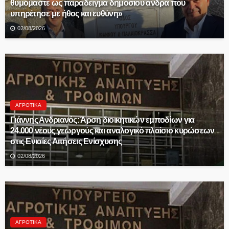
θυμόμαστε ως παράδειγμα δημόσιου άνδρα που
υπηρέτησε με ήθος και ευθύνη»
02/08/2026
ΑΓΡΟΤΙΚΆ
Γιάννης Ανδριανός: Άρση διοικητικών εμποδίων για
24.000 νέους γεωργούς και αναλογικό πλαίσιο κυρώσεων
στις Ενιαίες Αιτήσεις Ενίσχυσης
02/08/2026
ΑΓΡΟΤΙΚΆ