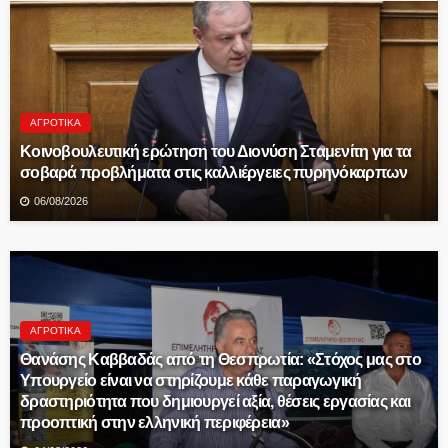
ΑΓΡΟΤΙΚΆ
Κοινοβουλευτική ερώτηση του Διονύση Σταμενίτη για τα
σοβαρά προβλήματα στις καλλιέργειες πυρηνόκαρπων
06/08/2026
ΑΓΡΟΤΙΚΆ
Θανάσης Καββαδάς από τη Θεσπρωτία: «Στόχος μας στο
Υπουργείο είναι να στηρίζουμε κάθε παραγωγική
δραστηριότητα που δημιουργεί αξία, θέσεις εργασίας και
προοπτική στην ελληνική περιφέρεια»