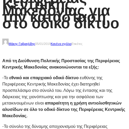
Κεντρικής
Μακεδονίας για
την κατάσταση
στο οδικό δίκτυο
Μάκης Γαβριηλίδης
05/01/2019
Κανένα σχόλιο
Ετικέτες
Από τη Διεύθυνση Πολιτικής Προστασίας της Περιφέρειας
Κεντρικής Μακεδονίας ανακοινώνονται τα εξής:
-Το
εθνικό και επαρχιακό οδικό δίκτυο
ευθύνης της
Περιφέρειας Κεντρικής Μακεδονίας έχει διατηρηθεί
προσπελάσιμο στο σύνολό του. Λόγω της έντασης και της
διάρκειας της χιονόπτωσης και για την ασφάλεια των
μετακινουμένων είναι
απαραίτητη η χρήση αντιολισθητικών
αλυσίδων σε όλο το οδικό δίκτυο της Περιφέρειας Κεντρικής
Μακεδονίας
.
-Το σύνολο της δύναμης αποχιονισμού της Περιφέρειας