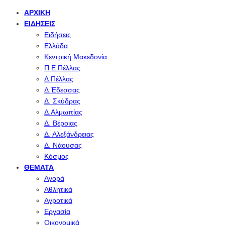
ΑΡΧΙΚΉ
ΕΙΔΉΣΕΙΣ
Ειδήσεις
Ελλάδα
Κεντρική Μακεδονία
Π.Ε.Πέλλας
Δ.Πέλλας
Δ.Έδεσσας
Δ. Σκύδρας
Δ.Αλμωπίας
Δ. Βέροιας
Δ. Αλεξάνδρειας
Δ. Νάουσας
Κόσμος
ΘΈΜΑΤΑ
Αγορά
Αθλητικά
Αγροτικά
Εργασία
Οικονομικά