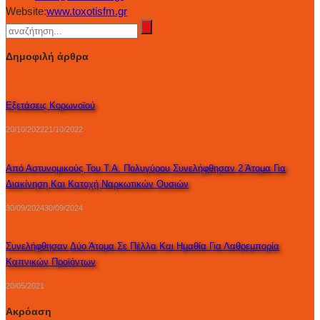
Website:
www.toxotisfm.gr
Δημοφιλή άρθρα
Εξετάσεις Κορωνοϊού
20/10/2022
21/10/2022
Από Αστυνομικούς Του Τ.Α. Πολυγύρου Συνελήφθησαν 2 Άτομα Για
Διακίνηση Και Κατοχή Ναρκωτικών Ουσιών
30/09/2024
30/09/2024
Συνελήφθησαν Δύο Άτομα Σε Πέλλα Και Ημαθία Για Λαθρεμπορία
Καπνικών Προϊόντων
20/05/2021
Ακρόαση