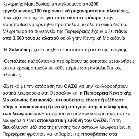
Κεντρικής Μακεδονίας, αποτελούμενο από
200
εργαζόμενους,100 εκχιονιστικά μηχανήματα και αλατιέρες
,
συνεχίζει να επιχειρεί
για τρίτο εικοσιτετράωρο
, στην
προσπάθεια να κρατηθεί προσπελάσιμο όλο το οδικό δίκτυο.
Μέχρι τώρα τα συνεργεία της Περιφέρειας έχουν ρίξει
πάνω
από 3.500 τόνους αλατιού
σε όλη την Κεντρική Μακεδονία.
-Η
Χαλκιδική
έχει κηρυχθεί σε κατάσταση έκτακτης ανάγκης.
-Οι
πολίτες
καλούνται να περιορίσουν τις άσκοπες μετακινήσεις
και να χρησιμοποιούν σε κάθε περίπτωση αντιολισθητικές
αλυσίδες.
-Σχετικά με την απόφαση του
ΟΑΣΘ
να μην κυκλοφορήσουν
αστικά λεωφορεία στη Θεσσαλονίκη,
η Περιφέρεια Κεντρικής
Μακεδονίας διευκρινίζει ότι ουδέποτε έδωσε ή εξέδωσε
οδηγία, ανακοίνωση ή εντολή απαγόρευσης κυκλοφορίας
των λεωφορείων.
Η απόφαση να μην κυκλοφορήσουν αστικά
λεωφορεία είναι
αποκλειστική ευθύνη του ΟΑΣΘ
. Για τη
διευκόλυνση μάλιστα της κίνησης των αστικών λεωφορείων, η
Περιφέρεια φρόντισε να καθαρίσει τις
προσβάσεις στα