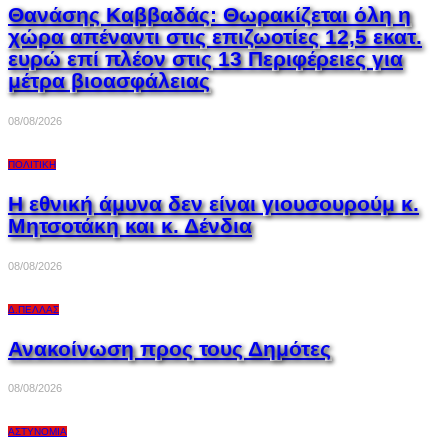
Θανάσης Καββαδάς: Θωρακίζεται όλη η
χώρα απέναντι στις επιζωοτίες 12,5 εκατ.
ευρώ επί πλέον στις 13 Περιφέρειες για
μέτρα βιοασφάλειας
08/08/2026
ΠΟΛΙΤΙΚΉ
Η εθνική άμυνα δεν είναι γιουσουρούμ κ.
Μητσοτάκη και κ. Δένδια
08/08/2026
Δ.ΠΈΛΛΑΣ
Ανακοίνωση προς τους Δημότες
08/08/2026
ΑΣΤΥΝΟΜΊΑ