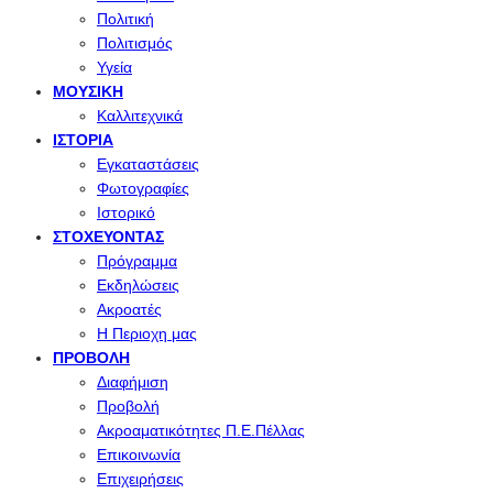
Πολιτική
Πολιτισμός
Υγεία
ΜΟΥΣΙΚΉ
Καλλιτεχνικά
ΙΣΤΟΡΊΑ
Εγκαταστάσεις
Φωτογραφίες
Ιστορικό
ΣΤΟΧΕΎΟΝΤΑΣ
Πρόγραμμα
Εκδηλώσεις
Ακροατές
Η Περιοχη μας
ΠΡΟΒΟΛΉ
Διαφήμιση
Προβολή
Ακροαματικότητες Π.Ε.Πέλλας
Επικοινωνία
Επιχειρήσεις