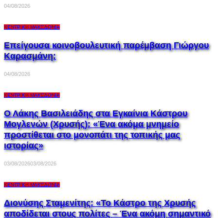
04/08/2026
ΚΕΝΤΡΙΚΉ ΜΑΚΕΔΟΝΊΑ
Επείγουσα κοινοβουλευτική παρέμβαση Γιώργου
Καρασμάνη:
04/08/2026
ΚΕΝΤΡΙΚΉ ΜΑΚΕΔΟΝΊΑ
Ο Λάκης Βασιλειάδης στα Εγκαίνια Κάστρου
Μογλενών (Χρυσής): «Ένα ακόμα μνημείο
προστίθεται στο μονοπάτι της τοπικής μας
ιστορίας»
03/08/2026
03/08/2026
ΚΕΝΤΡΙΚΉ ΜΑΚΕΔΟΝΊΑ
Διονύσης Σταμενίτης: «Το Κάστρο της Χρυσής
αποδίδεται στους πολίτες – Ένα ακόμη σημαντικό