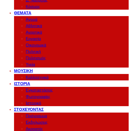
Δ. Νάουσας
Κόσμος
ΘΈΜΑΤΑ
Αγορά
Αθλητικά
Αγροτικά
Εργασία
Οικονομικά
Πολιτική
Πολιτισμός
Υγεία
ΜΟΥΣΙΚΉ
Καλλιτεχνικά
ΙΣΤΟΡΊΑ
Εγκαταστάσεις
Φωτογραφίες
Ιστορικό
ΣΤΟΧΕΎΟΝΤΑΣ
Πρόγραμμα
Εκδηλώσεις
Ακροατές