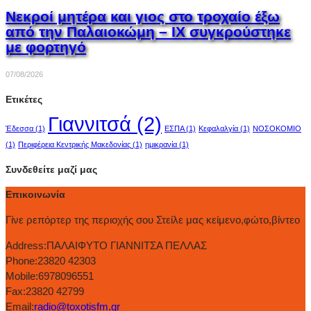
Νεκροί μητέρα και γιος στο τροχαίο έξω
από την Παλαιοκώμη – ΙΧ συγκρούστηκε
με φορτηγό
07/08/2026
Ετικέτες
Γιαννιτσά
(2)
Έδεσσα
(1)
ΕΣΠΑ
(1)
Κεφαλαλγία
(1)
ΝΟΣΟΚΟΜΙΟ
(1)
Περιφέρεια Κεντρικής Μακεδονίας
(1)
ημικρανία
(1)
Συνδεθείτε μαζί μας
Επικοινωνία
Γίνε ρεπόρτερ της περιοχής σου Στείλε μας κείμενο,φώτο,βίντεο
Address:
ΠΑΛΑΙΦΥΤΟ ΓΙΑΝΝΙΤΣΑ ΠΕΛΛΑΣ
Phone:
23820 42303
Mobile:
6978096551
Fax:
23820 42799
Email:
radio@toxotisfm.gr