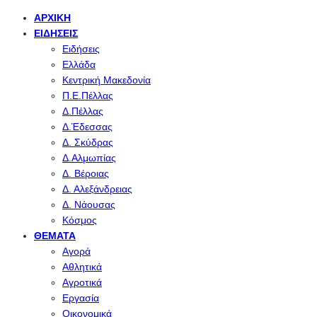
ΑΡΧΙΚΉ
ΕΙΔΉΣΕΙΣ
Ειδήσεις
Ελλάδα
Κεντρική Μακεδονία
Π.Ε.Πέλλας
Δ.Πέλλας
Δ.Έδεσσας
Δ. Σκύδρας
Δ.Αλμωπίας
Δ. Βέροιας
Δ. Αλεξάνδρειας
Δ. Νάουσας
Κόσμος
ΘΈΜΑΤΑ
Αγορά
Αθλητικά
Αγροτικά
Εργασία
Οικονομικά