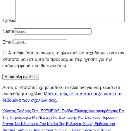
Σχόλια
Name
Email
Αποθηκεύστε το όνομα, το ηλεκτρονικό ταχυδρομείο και τον
ιστότοπό μου σε αυτό το πρόγραμμα περιήγησης για την
επόμενη φορά που θα σχολιάσω.
Αυτός ο ιστότοπος χρησιμοποιεί το Akismet για να μειώσει τα
ανεπιθύμητα σχόλια.
Μάθετε πώς υφίστανται επεξεργασία τα
δεδομένα των σχολίων σας
.
Κώστας Τσιάρας Στην ΕΡΤNEWS: Σχέδιο Εθνικής Ανασυγκρότησης Για
Την Κτηνοτροφία Με Νέα Σχέδια Βελτίωσης Και Εθνικούς Πόρους –
Στόχος Να Κλείσουμε Τον Κύκλο Της Ευλογιάς Χωρίς Εμβολιασμό
Νατσιός: «Μνήμη, Ανθρώπινη Ζωή Και Εθνική Κυριαρχία Χωρίς