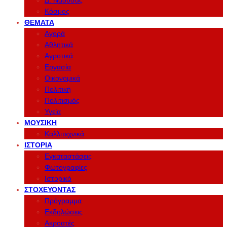
Δ. Νάουσας
Κόσμος
ΘΈΜΑΤΑ
Αγορά
Αθλητικά
Αγροτικά
Εργασία
Οικονομικά
Πολιτική
Πολιτισμός
Υγεία
ΜΟΥΣΙΚΉ
Καλλιτεχνικά
ΙΣΤΟΡΊΑ
Εγκαταστάσεις
Φωτογραφίες
Ιστορικό
ΣΤΟΧΕΎΟΝΤΑΣ
Πρόγραμμα
Εκδηλώσεις
Ακροατές