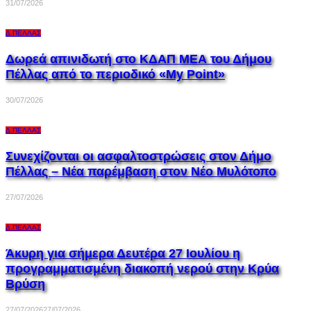
31/07/2026
Δ.ΠΈΛΛΑΣ
Δωρεά απινιδωτή στο ΚΔΑΠ ΜΕΑ του Δήμου
Πέλλας από το περιοδικό «My Point»
30/07/2026
Δ.ΠΈΛΛΑΣ
Συνεχίζονται οι ασφαλτοστρώσεις στον Δήμο
Πέλλας – Νέα παρέμβαση στον Νέο Μυλότοπο
27/07/2026
Δ.ΠΈΛΛΑΣ
Άκυρη για σήμερα Δευτέρα 27 Ιουλίου η
προγραμματισμένη διακοπή νερού στην Κρύα
Βρύση
27/07/2026
27/07/2026