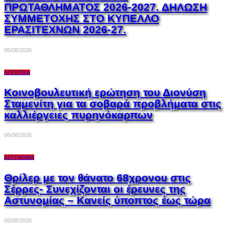
ΠΡΩΤΑΘΛΗΜΑΤΟΣ 2026-2027. ΔΗΛΩΣΗ
ΣΥΜΜΕΤΟΧΗΣ ΣΤΟ ΚΥΠΕΛΛΟ
ΕΡΑΣΙΤΕΧΝΩΝ 2026-27.
06/08/2026
ΑΓΡΟΤΙΚΆ
Κοινοβουλευτική ερώτηση του Διονύση
Σταμενίτη για τα σοβαρά προβλήματα στις
καλλιέργειες πυρηνόκαρπων
06/08/2026
ΑΣΤΥΝΟΜΊΑ
Θρίλερ με τον θάνατο 68χρονου στις
Σέρρες- Συνεχίζονται οι έρευνες της
Αστυνομίας – Κανείς ύποπτος έως τώρα
06/08/2026