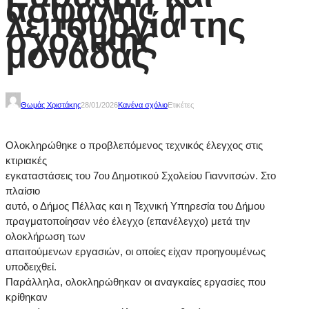
ασφαλής η
λειτουργία της
σχολικής
μονάδας
Θωμάς Χριστάκης
28/01/2026
Κανένα σχόλιο
Ετικέτες
Ολοκληρώθηκε ο προβλεπόμενος τεχνικός έλεγχος στις
κτιριακές
εγκαταστάσεις του 7ου Δημοτικού Σχολείου Γιαννιτσών. Στο
πλαίσιο
αυτό, ο Δήμος Πέλλας και η Τεχνική Υπηρεσία του Δήμου
πραγματοποίησαν νέο έλεγχο (επανέλεγχο) μετά την
ολοκλήρωση των
απαιτούμενων εργασιών, οι οποίες είχαν προηγουμένως
υποδειχθεί.
Παράλληλα, ολοκληρώθηκαν οι αναγκαίες εργασίες που
κρίθηκαν