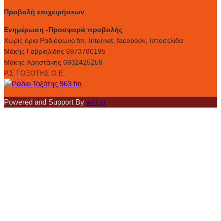
Προβολή επιχειρήσεων
Ενημέρωση -Προσφορά προβολής
Xωρίς όρια Ραδιόφωνο fm, Internet, facebook, Ιστοσελίδα
Μάκης Γαβριηλίδης 6973780195
Μάκης Χρηστάκης 6932425259
Ρ.Σ.ΤΟΞΟΤΗΣ Ο.Ε.
Powered and Support By
wst.gr