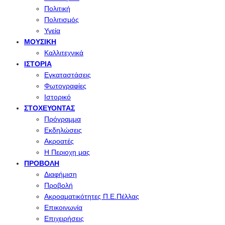
Πολιτική
Πολιτισμός
Υγεία
ΜΟΥΣΙΚΉ
Καλλιτεχνικά
ΙΣΤΟΡΊΑ
Εγκαταστάσεις
Φωτογραφίες
Ιστορικό
ΣΤΟΧΕΎΟΝΤΑΣ
Πρόγραμμα
Εκδηλώσεις
Ακροατές
Η Περιοχη μας
ΠΡΟΒΟΛΉ
Διαφήμιση
Προβολή
Ακροαματικότητες Π.Ε.Πέλλας
Επικοινωνία
Επιχειρήσεις