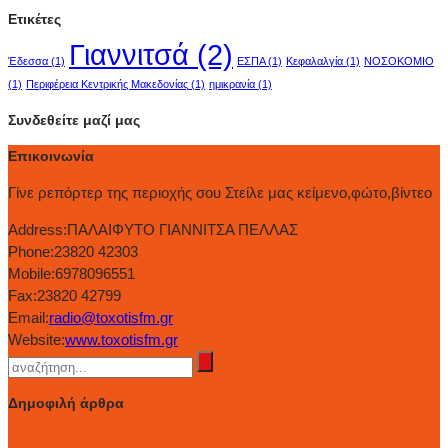
Ετικέτες
Γιαννιτσά
(2)
Έδεσσα
(1)
ΕΣΠΑ
(1)
Κεφαλαλγία
(1)
ΝΟΣΟΚΟΜΙΟ
(1)
Περιφέρεια Κεντρικής Μακεδονίας
(1)
ημικρανία
(1)
Συνδεθείτε μαζί μας
Επικοινωνία
Γίνε ρεπόρτερ της περιοχής σου Στείλε μας κείμενο,φώτο,βίντεο
Address:
ΠΑΛΑΙΦΥΤΟ ΓΙΑΝΝΙΤΣΑ ΠΕΛΛΑΣ
Phone:
23820 42303
Mobile:
6978096551
Fax:
23820 42799
Email:
radio@toxotisfm.gr
Website:
www.toxotisfm.gr
Δημοφιλή άρθρα