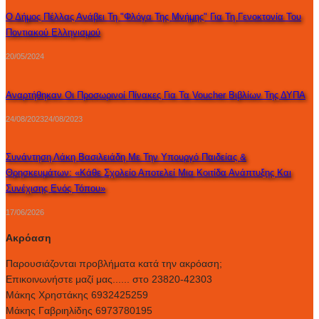
Ο Δήμος Πέλλας Ανάβει Τη "Φλόγα Της Μνήμης" Για Τη Γενοκτονία Του
Ποντιακού Ελληνισμού
20/05/2024
Αναρτήθηκαν Οι Προσωρινοί Πίνακες Για Τα Voucher Βιβλίων Της ΔΥΠΑ
24/08/2023
24/08/2023
Συνάντηση Λάκη Βασιλειάδη Με Την Υπουργό Παιδείας &
Θρησκευμάτων: «Κάθε Σχολείο Αποτελεί Μια Κοιτίδα Ανάπτυξης Και
Συνέχισης Ενός Τόπου»
17/06/2026
Ακρόαση
Παρουσιάζονται προβλήματα κατά την ακρόαση;
Επικοινωνήστε μαζί μας...... στο 23820-42303
Μάκης Χρηστάκης 6932425259
Μάκης Γαβριηλίδης 6973780195