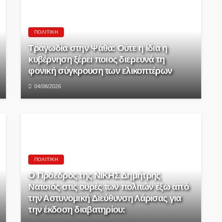
ΠΟΛΙΤΙΚΉ
Τραγωδία στην Ψάθα: Ούτε η ίδια η
κυβέρνηση ξέρει ποιος διερευνά τη
φονική σύγκρουση των ελικοπτέρων
04/08/2026
ΠΟΛΙΤΙΚΉ
Ο Πρόεδρος της ΝΙΚΗΣ Δημήτρης
Νατσιός στις ουρές των πολιτών έξω από
την Αστυνομική Διεύθυνση Λάρισας για
την έκδοση διαβατηρίου: