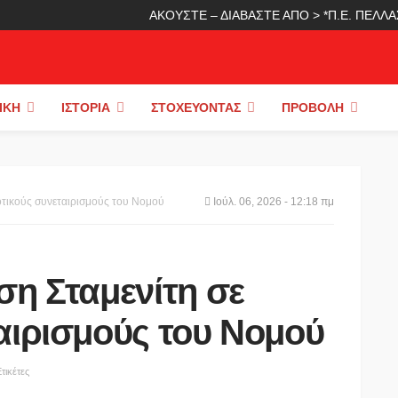
ΑΚΟΥΣΤΕ – ΔΙΑΒΑΣΤΕ ΑΠΟ > *Π.Ε. ΠΕΛ
ΙΚΉ
ΙΣΤΟΡΊΑ
ΣΤΟΧΕΎΟΝΤΑΣ
ΠΡΟΒΟΛΉ
οτικούς συνεταιρισμούς του Νομού
Ιούλ. 06, 2026 - 12:18 πμ
ση Σταμενίτη σε
αιρισμούς του Νομού
τικέτες