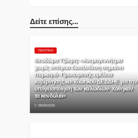
Δείτε επίσης...
ΠΟΛΙΤΙΚΉ
Θεοδώρα Τζάκρη: «Ανεμογεννήτρια
χωρίς υπόγεια διασύνδεση σημαίνει
πυρκαγιά- Πρωτοφανής αμέλεια
κυβέρνησης και ιδιωτικού ΔΕΔΔΗΕ για την
υπογειοποίηση των καλωδίων- Χάθηκαν
τα κονδύλια»
08/08/2026