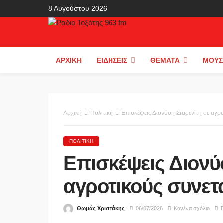
8 Αυγούστου 2026
ΑΡΧΙΚΉ
ΕΙΔΉΣΕΙΣ
ΘΈΜΑΤΑ
ΜΟΥΣ
Αρχική
Πολιτική
Επισκέψεις Διονύση Σταμενίτη σε αγρ
ΠΟΛΙΤΙΚΉ
Επισκέψεις Διονύ
αγροτικούς συνετ
Θωμάς Χριστάκης
06/07/2026
Κανένα σχόλιο
Ε