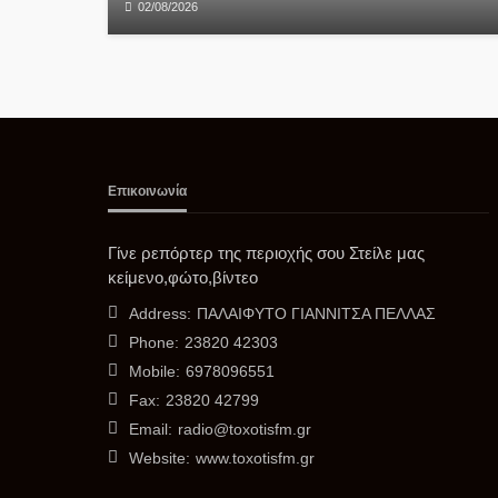
02/08/2026
Επικοινωνία
Γίνε ρεπόρτερ της περιοχής σου Στείλε μας
κείμενο,φώτο,βίντεο
Address:
ΠΑΛΑΙΦΥΤΟ ΓΙΑΝΝΙΤΣΑ ΠΕΛΛΑΣ
Phone:
23820 42303
Mobile:
6978096551
Fax:
23820 42799
Email:
radio@toxotisfm.gr
Website:
www.toxotisfm.gr