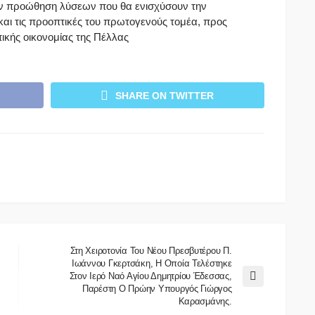
ν προώθηση λύσεων που θα ενισχύσουν την
και τις προοπτικές του πρωτογενούς τομέα, προς
ικής οικονομίας της Πέλλας
SHARE ON TWITTER
Στη Χειροτονία Του Νέου Πρεσβυτέρου Π.
Ιωάννου Γκερτσάκη, Η Οποία Τελέστηκε
Στον Ιερό Ναό Αγίου Δημητρίου Έδεσσας,
Παρέστη Ο Πρώην Υπουργός Γιώργος
Καρασμάνης.