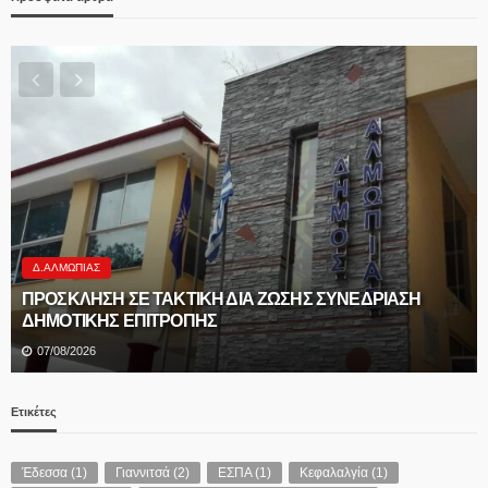
Δ.ΑΛΜΩΠΊΑΣ
ΠΡΟΣΚΛΗΣΗ ΣΕ ΤΑΚΤΙΚΗ ΔΙΑ ΖΩΣΗΣ ΣΥΝΕΔΡΙΑΣΗ
ΔΗΜΟΤΙΚΗΣ ΕΠΙΤΡΟΠΗΣ
07/08/2026
Ετικέτες
Έδεσσα
(1)
Γιαννιτσά
(2)
ΕΣΠΑ
(1)
Κεφαλαλγία
(1)