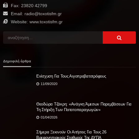
Fax:
23820 42799
Email:
radio@toxotisfm.gr
Website:
www.toxotisfm.gr
Δημοφιλή άρθρα
Ενίσχυση Για Τους Αιγοπροβατοτρόφους
11/09/2020
Θεοδώρα Τζάκρη: «Ανάγκη Άμεσων Παρεμβάσεων Για
Τη Στήριξη Των Πατατοπαραγωγών»
01/04/2026
Σήμερα Ξεκινούν Οι Αιτήσεις Για Τους 26
Βρεφονηπιακούς Σταθμούς Της ΔΥΠΑ