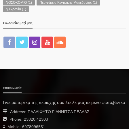
ΝΟΣΟΚΟΜΙΟ
(1)
Περιφέρεια Κεντρικής Μακεδονίας
(1)
ημικρανία
(1)
Συνδεθείτε μαζί μας
Επικοινωνία
Γίνε ρεπόρτερ της περιοχής σου Στείλε μας κείμενο,φώτο,βίντεο
Address:
ΠΑΛΑΙΦΥΤΟ ΓΙΑΝΝΙΤΣΑ ΠΕΛΛΑΣ
Phone:
23820 42303
Mobile:
6978096551