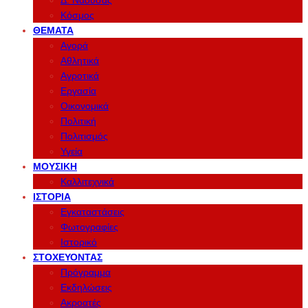
Δ. Νάουσας
Κόσμος
ΘΈΜΑΤΑ
Αγορά
Αθλητικά
Αγροτικά
Εργασία
Οικονομικά
Πολιτική
Πολιτισμός
Υγεία
ΜΟΥΣΙΚΉ
Καλλιτεχνικά
ΙΣΤΟΡΊΑ
Εγκαταστάσεις
Φωτογραφίες
Ιστορικό
ΣΤΟΧΕΎΟΝΤΑΣ
Πρόγραμμα
Εκδηλώσεις
Ακροατές