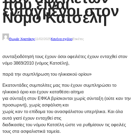
που είναι
ενταγμένοι στον
Νόμο Κατσέλη
Θωμάς Χριστάκης
11/02/2025
Κανένα σχόλιο
Ετικέτες
συνταξιοδότησή τους έχουν όσοι οφειλέτες έχουν ενταχθεί στον
νόμο 3869/2010 (νόμος Κατσέλη),
παρά την συμπλήρωση του ηλικιακού ορίου»
Εκατοντάδες συμπολίτες μας που έχουν συμπληρώσει το
ηλικιακό όριο και έχουν καταθέσει αίτημα
για σύνταξη στον ΕΦΚΑ βρίσκονται χωρίς σύνταξη (ούτε καν την
προσωρινή), χωρίς ασφάλιση και
χωρίς καν το επίδομα του ανασφάλιστου υπερήλικα. Και όλα
αυτά γιατί έχουν ενταχθεί στις
διαδικασίες του νόμου Κατσέλη ώστε να ρυθμίσουν τις οφειλές
τους στα ασφαλιστικά ταμεία.