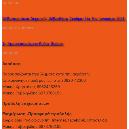
26/09/2020
Βιβλιοπροτάσεις Δημοτικής Βιβλιοθήκης Σκύδρας Για Τον Ιανουάριο 2021.
05/01/2021
05/01/2021
1η Εμποροπανήγυρη Κρύας Βρύσης
10/07/2022
Ακρόαση
Παρουσιάζονται προβλήματα κατά την ακρόαση;
Επικοινωνήστε μαζί μας...... στο 23820-42303
Μάκης Χρηστάκης 6932425259
Μάκης Γαβριηλίδης 6973780195
Προβολή επιχειρήσεων
Ενημέρωση -Προσφορά προβολής
Xωρίς όρια Ραδιόφωνο fm, Internet, facebook, Ιστοσελίδα
Μάκης Γαβριηλίδης 6973780195