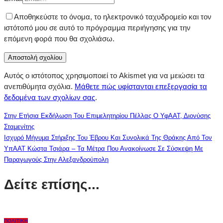
Αποθηκεύστε το όνομα, το ηλεκτρονικό ταχυδρομείο και τον
ιστότοπό μου σε αυτό το πρόγραμμα περιήγησης για την
επόμενη φορά που θα σχολιάσω.
Αυτός ο ιστότοπος χρησιμοποιεί το Akismet για να μειώσει τα
ανεπιθύμητα σχόλια.
Μάθετε πώς υφίστανται επεξεργασία τα
δεδομένα των σχολίων σας
.
Στην Ετήσια Εκδήλωση Του Επιμελητηρίου Πέλλας Ο ΥφΑΑΤ, Διονύσης
Σταμενίτης
Ισχυρό Μήνυμα Στήριξης Του Έβρου Και Συνολικά Της Θράκης Από Τον
ΥπΑΑΤ Κώστα Τσιάρα – Τα Μέτρα Που Ανακοίνωσε Σε Σύσκεψη Με
Παραγωγούς Στην Αλεξανδρούπολη
Δείτε επίσης...
ΠΟΛΙΤΙΚΉ