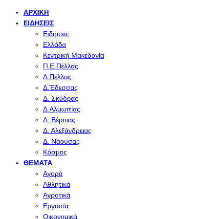
ΑΡΧΙΚΉ
ΕΙΔΉΣΕΙΣ
Ειδήσεις
Ελλάδα
Κεντρική Μακεδονία
Π.Ε.Πέλλας
Δ.Πέλλας
Δ.Έδεσσας
Δ. Σκύδρας
Δ.Αλμωπίας
Δ. Βέροιας
Δ. Αλεξάνδρειας
Δ. Νάουσας
Κόσμος
ΘΈΜΑΤΑ
Αγορά
Αθλητικά
Αγροτικά
Εργασία
Οικονομικά