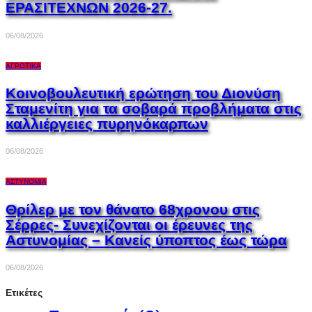
ΕΡΑΣΙΤΕΧΝΩΝ 2026-27.
06/08/2026
ΑΓΡΟΤΙΚΆ
Κοινοβουλευτική ερώτηση του Διονύση
Σταμενίτη για τα σοβαρά προβλήματα στις
καλλιέργειες πυρηνόκαρπων
06/08/2026
ΑΣΤΥΝΟΜΊΑ
Θρίλερ με τον θάνατο 68χρονου στις
Σέρρες- Συνεχίζονται οι έρευνες της
Αστυνομίας – Κανείς ύποπτος έως τώρα
06/08/2026
Ετικέτες