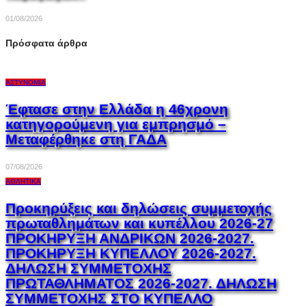
01/08/2026
Πρόσφατα άρθρα
ΑΣΤΥΝΟΜΊΑ
Έφτασε στην Ελλάδα η 46χρονη
κατηγορούμενη για εμπρησμό –
Μεταφέρθηκε στη ΓΑΔΑ
07/08/2026
ΑΘΛΗΤΙΚΆ
Προκηρύξεις και δηλώσεις συμμετοχής
πρωταθλημάτων και κυπέλλου 2026-27
ΠΡΟΚΗΡΥΞΗ ΑΝΔΡΙΚΩΝ 2026-2027.
ΠΡΟΚΗΡΥΞΗ ΚΥΠΕΛΛΟΥ 2026-2027.
ΔΗΛΩΣΗ ΣΥΜΜΕΤΟΧΗΣ
ΠΡΩΤΑΘΛΗΜΑΤΟΣ 2026-2027. ΔΗΛΩΣΗ
ΣΥΜΜΕΤΟΧΗΣ ΣΤΟ ΚΥΠΕΛΛΟ