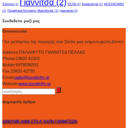
Γιαννιτσά
(2)
Έδεσσα
(1)
ΕΣΠΑ
(1)
Κεφαλαλγία
(1)
ΝΟΣΟΚΟΜΙΟ
(1)
Περιφέρεια Κεντρικής Μακεδονίας
(1)
ημικρανία
(1)
Συνδεθείτε μαζί μας
Επικοινωνία
Γίνε ρεπόρτερ της περιοχής σου Στείλε μας κείμενο,φώτο,βίντεο
Address:
ΠΑΛΑΙΦΥΤΟ ΓΙΑΝΝΙΤΣΑ ΠΕΛΛΑΣ
Phone:
23820 42303
Mobile:
6978096551
Fax:
23820 42799
Email:
radio@toxotisfm.gr
Website:
www.toxotisfm.gr
Δημοφιλή άρθρα
ΔΙΝΟΥΜΕ ΑΙΜΑ ΣΤΟ Α’ ΚΑΠΗ ΓΙΑΝΝΙΤΣΩΝ