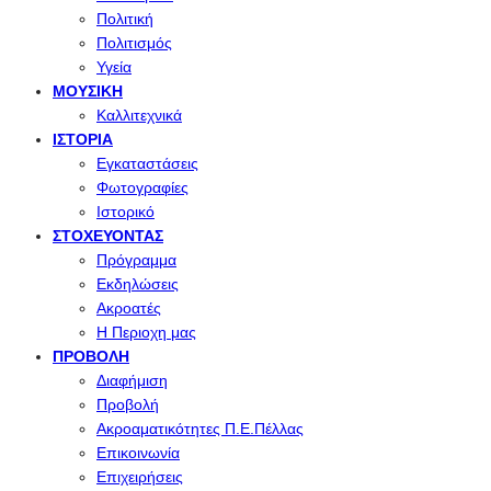
Πολιτική
Πολιτισμός
Υγεία
ΜΟΥΣΙΚΉ
Καλλιτεχνικά
ΙΣΤΟΡΊΑ
Εγκαταστάσεις
Φωτογραφίες
Ιστορικό
ΣΤΟΧΕΎΟΝΤΑΣ
Πρόγραμμα
Εκδηλώσεις
Ακροατές
Η Περιοχη μας
ΠΡΟΒΟΛΉ
Διαφήμιση
Προβολή
Ακροαματικότητες Π.Ε.Πέλλας
Επικοινωνία
Επιχειρήσεις