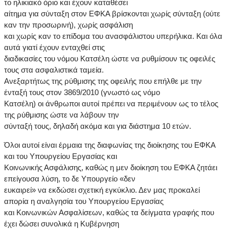
το ηλικιακό όριο και έχουν καταθέσει
αίτημα για σύνταξη στον ΕΦΚΑ βρίσκονται χωρίς σύνταξη (ούτε
καν την προσωρινή), χωρίς ασφάλιση
και χωρίς καν το επίδομα του ανασφάλιστου υπερήλικα. Και όλα
αυτά γιατί έχουν ενταχθεί στις
διαδικασίες του νόμου Κατσέλη ώστε να ρυθμίσουν τις οφειλές
τους στα ασφαλιστικά ταμεία.
Ανεξαρτήτως της ρύθμισης της οφειλής που επήλθε με την
ένταξή τους στον 3869/2010 (γνωστό ως νόμο
Κατσέλη) οι άνθρωποι αυτοί πρέπει να περιμένουν ως το τέλος
της ρύθμισης ώστε να λάβουν την
σύνταξή τους, δηλαδή ακόμα και για διάστημα 10 ετών.
Όλοι αυτοί είναι έρμαια της διαφωνίας της διοίκησης του ΕΦΚΑ
και του Υπουργείου Εργασίας και
Κοινωνικής Ασφάλισης, καθώς η μεν διοίκηση του ΕΦΚΑ ζητάει
επείγουσα λύση, το δε Υπουργείο «δεν
ευκαιρεί» να εκδώσει σχετική εγκύκλιο. Δεν μας προκαλεί
απορία η αναλγησία του Υπουργείου Εργασίας
και Κοινωνικών Ασφαλίσεων, καθώς τα δείγματα γραφής που
έχει δώσει συνολικά η Κυβέρνηση