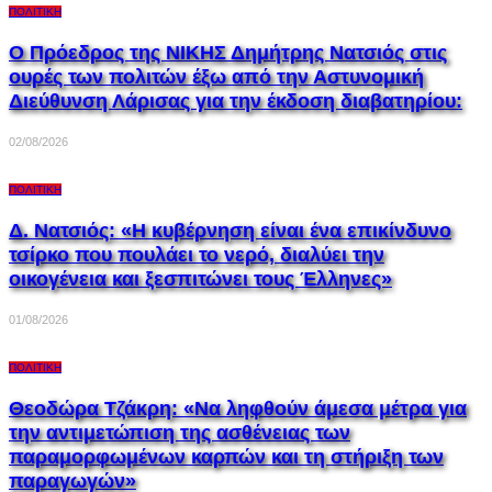
ΠΟΛΙΤΙΚΉ
Ο Πρόεδρος της ΝΙΚΗΣ Δημήτρης Νατσιός στις
ουρές των πολιτών έξω από την Αστυνομική
Διεύθυνση Λάρισας για την έκδοση διαβατηρίου:
02/08/2026
ΠΟΛΙΤΙΚΉ
Δ. Νατσιός: «Η κυβέρνηση είναι ένα επικίνδυνο
τσίρκο που πουλάει το νερό, διαλύει την
οικογένεια και ξεσπιτώνει τους Έλληνες»
01/08/2026
ΠΟΛΙΤΙΚΉ
Θεοδώρα Τζάκρη: «Να ληφθούν άμεσα μέτρα για
την αντιμετώπιση της ασθένειας των
παραμορφωμένων καρπών και τη στήριξη των
παραγωγών»