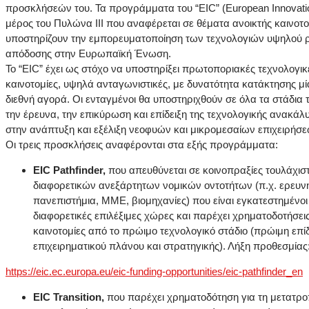
προσκλήσεών του. Τα προγράμματα του “EIC” (European Innovation
μέρος του Πυλώνα ΙΙΙ που αναφέρεται σε θέματα ανοικτής καινοτο
υποστηρίζουν την εμπορευματοποίηση των τεχνολογιών υψηλού 
απόδοσης στην Ευρωπαϊκή Ένωση.
Το “EIC” έχει ως στόχο να υποστηρίξει πρωτοποριακές τεχνολογικ
καινοτομίες, υψηλά ανταγωνιστικές, με δυνατότητα κατάκτησης μί
διεθνή αγορά. Οι ενταγμένοι θα υποστηριχθούν σε όλα τα στάδια 
την έρευνα, την επικύρωση και επίδειξη της τεχνολογικής ανακάλ
στην ανάπτυξη και εξέλιξη νεοφυών και μικρομεσαίων επιχειρήσε
Οι τρεις προσκλήσεις αναφέρονται στα εξής προγράμματα:
EIC Pathfinder,
που απευθύνεται σε κοινοπραξίες τουλάχισ
διαφορετικών ανεξάρτητων νομικών οντοτήτων (π.χ. ερευνητ
πανεπιστήμια, ΜΜΕ, βιομηχανίες) που είναι εγκατεστημένοι
διαφορετικές επιλέξιμες χώρες και παρέχει χρηματοδοτήσει
καινοτομίες από το πρώιμο τεχνολογικό στάδιο (πρώιμη επί
επιχειρηματικού πλάνου και στρατηγικής). Λήξη προθεσμίας:
https://eic.ec.europa.eu/eic-funding-opportunities/eic-pathfinder_en
EIC Transition,
που παρέχει χρηματοδότηση για τη μετατρ