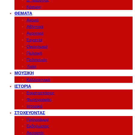
Δ. Νάουσας
Κόσμος
ΘΈΜΑΤΑ
Αγορά
Αθλητικά
Αγροτικά
Εργασία
Οικονομικά
Πολιτική
Πολιτισμός
Υγεία
ΜΟΥΣΙΚΉ
Καλλιτεχνικά
ΙΣΤΟΡΊΑ
Εγκαταστάσεις
Φωτογραφίες
Ιστορικό
ΣΤΟΧΕΎΟΝΤΑΣ
Πρόγραμμα
Εκδηλώσεις
Ακροατές