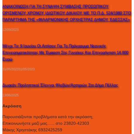
ΑΝΑΚΟΙΝΩΣΗ ΓΙΑ ΤΗ ΣΥΝΑΨΗ ΣΥΜΒΑΣΗΣ ΠΡΟΣΩΠΙΚΟΥ
ΟΡΙΣΜΕΝΟΥ ΧΡΟΝΟΥ ΙΔΙΩΤΙΚΟΥ ΔΙΚΑΙΟΥ ΜΕ ΤΟ Π.Δ. 524/1980 ΣΤΟ
ΠΑΡΑΡΤΗΜΑ ΤΗΣ «ΦΙΛΑΡΜΟΝΙΚΗΣ ΟΡΧΗΣΤΡΑΣ ΔΗΜΟΥ ΈΔΕΣΣΑΣ»
12/09/2023
Μέχρι Τις 9 Ιουνίου Οι Αιτήσεις Για Το Πρόγραμμα Νεανικής
Επιχειρηματικότητας Με Έμφαση Στις Γυναίκες Και Επιχορήγηση 14.800
Ευρώ
31/05/2023
31/05/2023
Δωρεάν Προληπτικοί Έλεγχοι Φλεβών/αρτηριών Στο Δήμο Πέλλας
13/06/2025
Ακρόαση
Παρουσιάζονται προβλήματα κατά την ακρόαση;
Επικοινωνήστε μαζί μας...... στο 23820-42303
Μάκης Χρηστάκης 6932425259