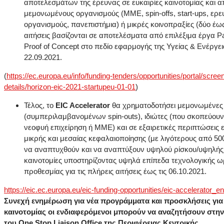
αποτελεσμάτων της έρευνας σε ευκαιρίες καινοτομίας και α
μεμονωμένους οργανισμούς (ΜΜΕ, spin-offs, start-ups, ερε
οργανισμούς, πανεπιστήμια) ή μικρές κοινοπραξίες (δύο έως
αιτήσεις βασίζονται σε αποτελέσματα από επιλέξιμα έργα P
Proof of Concept στο πεδίο εφαρμογής της Υγείας & Ενέργε
22.09.2021.
(
https://ec.europa.eu/info/funding-tenders/opportunities/portal/screen
details/horizon-eic-2021-startupeu-01-01
)
Τέλος, το
EIC Accelerator
θα χρηματοδοτήσει μεμονωμένες 
(συμπεριλαμβανομένων spin-outs), ιδιώτες (που σκοπεύουν
νεοφυή επιχείρηση ή ΜΜΕ) και σε εξαιρετικές περιπτώσεις ε
μικρής και μεσαίας κεφαλαιοποίησης (με λιγότερους από 50
να αναπτυχθούν και να αναπτύξουν υψηλού ρίσκου/υψηλή
καινοτομίες υποστηρίζοντας υψηλά επίπεδα τεχνολογικής ω
προθεσμίας για τις πλήρεις αιτήσεις έως τις 06.10.2021.
https://eic.ec.europa.eu/eic-funding-opportunities/eic-accelerator_en
Συνεχή ενημέρωση για νέα προγράμματα και προσκλήσεις για
καινοτομίας
οι ενδιαφερόμενοι μπορούν να αναζητήσουν
στην
του
One
Stop
Liaison
Office
της Περιφέρειας
K
εντρικής