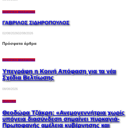
ΚΕΝΤΡΙΚΉ ΜΑΚΕΔΟΝΊΑ
ΓΑΒΡΙΛΟΣ ΣΙΔΗΡΟΠΟΥΛΟΣ
02/08/2026
02/08/2026
Πρόσφατα άρθρα
ΚΕΝΤΡΙΚΉ ΜΑΚΕΔΟΝΊΑ
Υπεγράφη η Κοινή Απόφαση για τα νέα
Σχέδια Βελτίωσης
08/08/2026
ΠΟΛΙΤΙΚΉ
Θεοδώρα Τζάκρη: «Ανεμογεννήτρια χωρίς
υπόγεια διασύνδεση σημαίνει πυρκαγιά-
Πρωτοφανής αμέλεια κυβέρνησης και