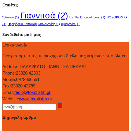
Ετικέτες
Γιαννιτσά
(2)
Έδεσσα
(1)
ΕΣΠΑ
(1)
Κεφαλαλγία
(1)
ΝΟΣΟΚΟΜΙΟ
(1)
Περιφέρεια Κεντρικής Μακεδονίας
(1)
ημικρανία
(1)
Συνδεθείτε μαζί μας
Επικοινωνία
Γίνε ρεπόρτερ της περιοχής σου Στείλε μας κείμενο,φώτο,βίντεο
Address:
ΠΑΛΑΙΦΥΤΟ ΓΙΑΝΝΙΤΣΑ ΠΕΛΛΑΣ
Phone:
23820 42303
Mobile:
6978096551
Fax:
23820 42799
Email:
radio@toxotisfm.gr
Website:
www.toxotisfm.gr
Δημοφιλή άρθρα