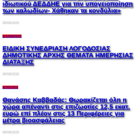
ιδιωτικού ΔΕΔΔΗΕ για την υπογειοποίηση
των καλωδίων- Χάθηκαν τα κονδύλια»
08/08/2026
Δ.ΑΛΜΩΠΊΑΣ
ΕΙΔΙΚΗ ΣΥΝΕΔΡΙΑΣΗ ΛΟΓΟΔΟΣΙΑΣ
ΔΗΜΟΤΙΚΗΣ ΑΡΧΗΣ ΘΕΜΑΤΑ ΗΜΕΡΗΣΙΑΣ
ΔΙΑΤΑΞΗΣ
08/08/2026
ΑΓΡΟΤΙΚΆ
Θανάσης Καββαδάς: Θωρακίζεται όλη η
χώρα απέναντι στις επιζωοτίες 12,5 εκατ.
ευρώ επί πλέον στις 13 Περιφέρειες για
μέτρα βιοασφάλειας
08/08/2026