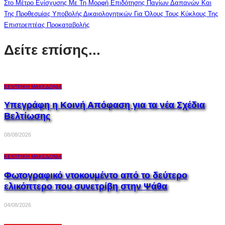
Στο Μέτρο Ενίσχυσης Με Τη Μορφή Επιδότησης Παγίων Δαπανών Και
Της Προθεσμίας Υποβολής Δικαιολογητικών Για Όλους Τους Κύκλους Της
Επιστρεπτέας Προκαταβολής
Δείτε επίσης...
ΚΕΝΤΡΙΚΉ ΜΑΚΕΔΟΝΊΑ
Υπεγράφη η Κοινή Απόφαση για τα νέα Σχέδια
Βελτίωσης
08/08/2026
ΚΕΝΤΡΙΚΉ ΜΑΚΕΔΟΝΊΑ
Φωτογραφικό ντοκουμέντο από το δεύτερο
ελικόπτερο που συνετρίβη στην Ψάθα
04/08/2026