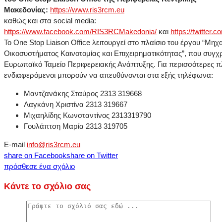
Μακεδονίας:
https://www.ris3rcm.eu
καθώς και στα social media:
https://www.facebook.com/RIS3RCMakedonia/
και
https://twitte
To One Stop Liaison Office λειτουργεί στο πλαίσιο του έργου “Μη
Οικοσυστήματος Καινοτομίας και Επιχειρηματικότητας”, που συγχ
Ευρωπαϊκό Ταμείο Περιφερειακής Ανάπτυξης. Για περισσότερες π
ενδιαφερόμενοι μπορούν να απευθύνονται στα εξής τηλέφωνα:
Μαντζανάκης Σταύρος 2313 319668
Λαγκάνη Χριστίνα 2313 319667
Μιχαηλίδης Κωνσταντίνος 2313319790
Γουλάπτση Μαρία 2313 319705
E-mail
info@ris3rcm.eu
share on Facebook
share on Twitter
πρόσθεσε ένα σχόλιο
Κάντε το σχόλιο σας