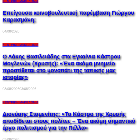
ΚΕΝΤΡΙΚΉ ΜΑΚΕΔΟΝΊΑ
Επείγουσα κοινοβουλευτική παρέμβαση Γιώργου
Καρασμάνη:
04/08/2026
ΚΕΝΤΡΙΚΉ ΜΑΚΕΔΟΝΊΑ
Ο Λάκης Βασιλειάδης στα Εγκαίνια Κάστρου
Μογλενών (Χρυσής): «Ένα ακόμα μνημείο
προστίθεται στο μονοπάτι της τοπικής μας
ιστορίας»
03/08/2026
03/08/2026
ΚΕΝΤΡΙΚΉ ΜΑΚΕΔΟΝΊΑ
Διονύσης Σταμενίτης: «Το Κάστρο της Χρυσής
αποδίδεται στους πολίτες – Ένα ακόμη σημαντικό
έργο πολιτισμού για την Πέλλα»
03/08/2026