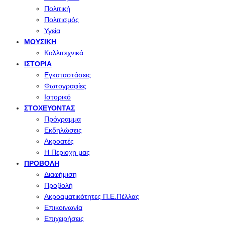
Πολιτική
Πολιτισμός
Υγεία
ΜΟΥΣΙΚΉ
Καλλιτεχνικά
ΙΣΤΟΡΊΑ
Εγκαταστάσεις
Φωτογραφίες
Ιστορικό
ΣΤΟΧΕΎΟΝΤΑΣ
Πρόγραμμα
Εκδηλώσεις
Ακροατές
Η Περιοχη μας
ΠΡΟΒΟΛΉ
Διαφήμιση
Προβολή
Ακροαματικότητες Π.Ε.Πέλλας
Επικοινωνία
Επιχειρήσεις