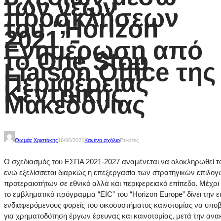
των νέων
προσκλήσεων
του “Horizon
2021”-
Eνημέρωση από
το One Stop
Liaison Office της
Περιφέρειας
Κεντρικής
Μακεδονίας
Θωμάς Χριστάκης
16/06/2021
Κανένα σχόλιο
Ετικέτες
Ο σχεδιασμός του ΕΣΠΑ 2021-2027 αναμένεται να ολοκληρωθεί τ
ενώ εξελίσσεται διαρκώς η επεξεργασία των στρατηγικών επιλογ
προτεραιοτήτων σε εθνικό αλλά και περιφερειακό επίπεδο. Μέχρι
το εμβληματικό πρόγραμμα “EIC” του “Horizon Europe” δίνει την ε
ενδιαφερόμενους φορείς του οικοσυστήματος καινοτομίας να υπο
για χρηματοδότηση έργων έρευνας και καινοτομίας, μετά την α