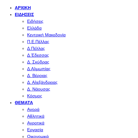
ΑΡΧΙΚΉ
ΕΙΔΉΣΕΙΣ
Ειδήσεις
Ελλάδα
Κεντρική Μακεδονία
Π.Ε.Πέλλας
Δ.Πέλλας
Δ.Έδεσσας
Δ. Σκύδρας
Δ.Αλμωπίας
Δ. Βέροιας
Δ. Αλεξάνδρειας
Δ. Νάουσας
Κόσμος
ΘΈΜΑΤΑ
Αγορά
Αθλητικά
Αγροτικά
Εργασία
Οικονομικά