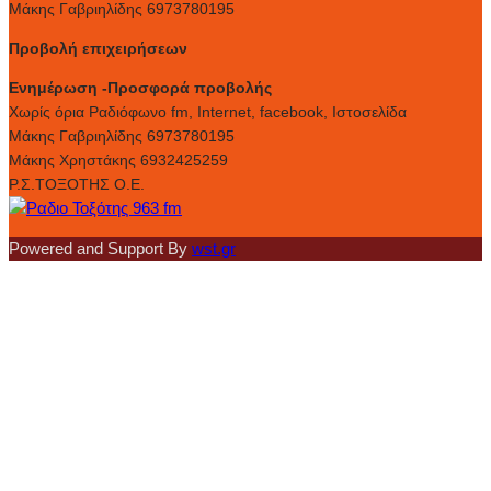
Μάκης Γαβριηλίδης 6973780195
Προβολή επιχειρήσεων
Ενημέρωση -Προσφορά προβολής
Xωρίς όρια Ραδιόφωνο fm, Internet, facebook, Ιστοσελίδα
Μάκης Γαβριηλίδης 6973780195
Μάκης Χρηστάκης 6932425259
Ρ.Σ.ΤΟΞΟΤΗΣ Ο.Ε.
Powered and Support By
wst.gr