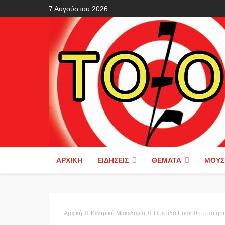
7 Αυγούστου 2026
ΑΡΧΙΚΉ
ΕΙΔΉΣΕΙΣ
ΘΈΜΑΤΑ
ΜΟΥΣ
Αρχική
Κεντρική Μακεδονία
Ημερίδα Ευαισθητοποίηση