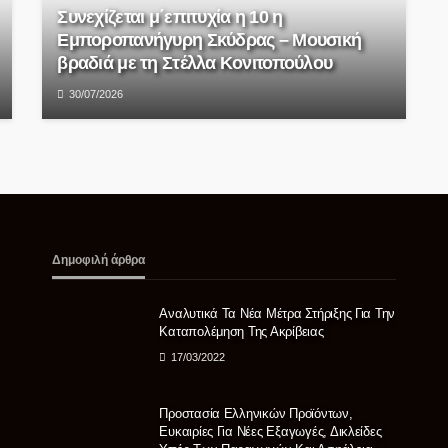
Συνεχίζεται μ΄επιτυχία η 10 η
Εμποροπανήγυρη Σκύδρας – Μουσική
βραδιά με τη Στέλλα Κονιτοπούλου
30/07/2026
Δημοφιλή άρθρα
Αναλυτικά Τα Νέα Μέτρα Στήριξης Για Την
Καταπολέμηση Της Ακρίβειας
17/03/2022
Προστασία Ελληνικών Προϊόντων,
Ευκαιρίες Για Νέες Εξαγωγές, Δικλείδες