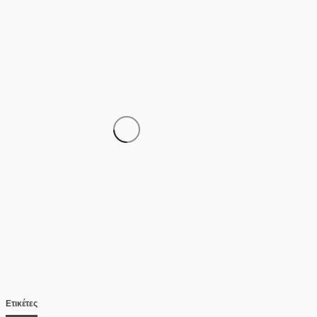
ΑΣΤΥΝΟΜΊΑ
Έφτασε στην Ελλάδα η 46χρονη
κατηγορούμενη για εμπρησμό –
Μεταφέρθηκε στη ΓΑΔΑ
07/08/2026
Ετικέτες