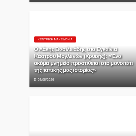
ΚΕΝΤΡΙΚΉ ΜΑΚΕΔΟΝΊΑ
Ο Λάκης Βασιλειάδης στα Εγκαίνια
Κάστρου Μογλενών (Χρυσής): «Ένα
ακόμα μνημείο προστίθεται στο μονοπάτι
της τοπικής μας ιστορίας»
03/08/2026