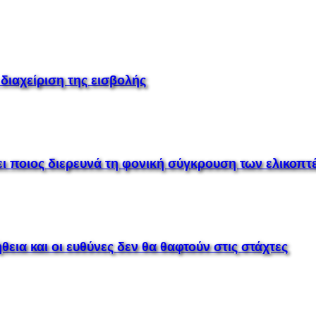
 διαχείριση της εισβολής
ει ποιος διερευνά τη φονική σύγκρουση των ελικοπ
θεια και οι ευθύνες δεν θα θαφτούν στις στάχτες