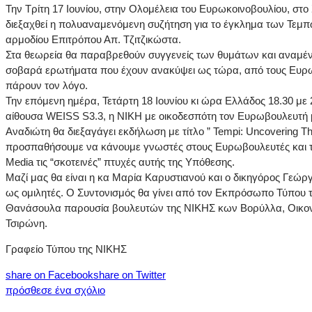
Την Τρίτη 17 Ιουνίου, στην Ολομέλεια του Ευρωκοινοβουλίου, στ
διεξαχθεί η πολυαναμενόμενη συζήτηση για το έγκλημα των Τεμπ
αρμοδίου Επιτρόπου Απ. Τζιτζικώστα.
Στα θεωρεία θα παραβρεθούν συγγενείς των θυμάτων και αναμένε
σοβαρά ερωτήματα που έχουν ανακύψει ως τώρα, από τους Ευρ
πάρουν τον λόγο.
Την επόμενη ημέρα, Τετάρτη 18 Ιουνίου κι ώρα Ελλάδος 18.30 με 
αίθουσα WEISS S3.3, η ΝΙΚΗ με οικοδεσπότη τον Ευρωβουλευτή 
Αναδιώτη θα διεξαγάγει εκδήλωση με τίτλο ” Tempi: Uncovering Th
προσπαθήσουμε να κάνουμε γνωστές στους Ευρωβουλευτές και
Media τις “σκοτεινές” πτυχές αυτής της Υπόθεσης.
Μαζί μας θα είναι η κα Μαρία Καρυστιανού και ο δικηγόρος Γεώρ
ως ομιλητές. Ο Συντονισμός θα γίνει από τον Εκπρόσωπο Τύπου
Θανάσουλα παρουσία βουλευτών της ΝΙΚΗΣ κων Βορύλλα, Οικο
Τσιρώνη.
Γραφείο Τύπου της ΝΙΚΗΣ
share on Facebook
share on Twitter
πρόσθεσε ένα σχόλιο