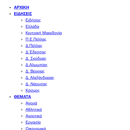
ΑΡΧΙΚΉ
ΕΙΔΉΣΕΙΣ
Ειδήσεις
Ελλάδα
Κεντρική Μακεδονία
Π.Ε.Πέλλας
Δ.Πέλλας
Δ.Έδεσσας
Δ. Σκύδρας
Δ.Αλμωπίας
Δ. Βέροιας
Δ. Αλεξάνδρειας
Δ. Νάουσας
Κόσμος
ΘΈΜΑΤΑ
Αγορά
Αθλητικά
Αγροτικά
Εργασία
Οικονομικά