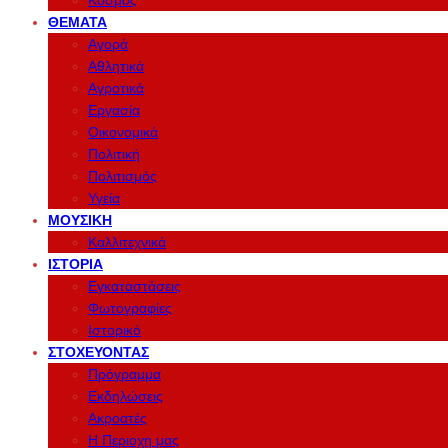
Κόσμος
ΘΈΜΑΤΑ
Αγορά
Αθλητικά
Αγροτικά
Εργασία
Οικονομικά
Πολιτική
Πολιτισμός
Υγεία
ΜΟΥΣΙΚΉ
Καλλιτεχνικά
ΙΣΤΟΡΊΑ
Εγκαταστάσεις
Φωτογραφίες
Ιστορικό
ΣΤΟΧΕΎΟΝΤΑΣ
Πρόγραμμα
Εκδηλώσεις
Ακροατές
Η Περιοχη μας