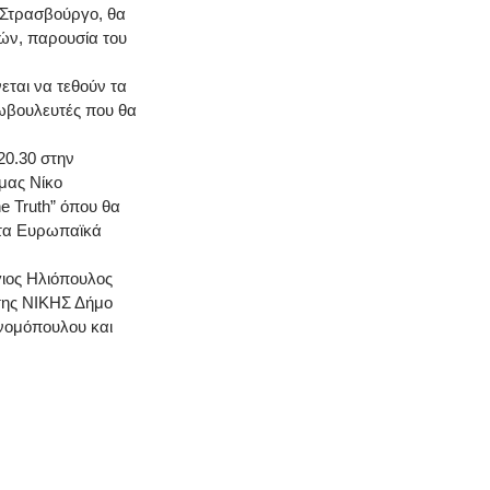
ο Στρασβούργο, θα
ών, παρουσία του
ται να τεθούν τα
ωβουλευτές που θα
20.30 στην
μας Νίκο
e Truth” όπου θα
 τα Ευρωπαϊκά
γιος Ηλιόπουλος
 της ΝΙΚΗΣ Δήμο
νομόπουλου και