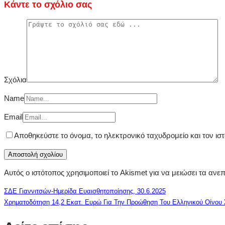
Κάντε το σχόλιο σας
Σχόλια
Name
Email
Αποθηκεύστε το όνομα, το ηλεκτρονικό ταχυδρομείο και τον ι
Αυτός ο ιστότοπος χρησιμοποιεί το Akismet για να μειώσει τα ανε
ΣΔΕ Γιαννιτσών-Ημερίδα Ευαισθητοποίησης, 30.6.2025
Χρηματοδότηση 14,2 Εκατ. Ευρώ Για Την Προώθηση Του Ελληνικού Οίνου 