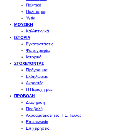
Πολιτική
Πολιτισμός
Υγεία
ΜΟΥΣΙΚΉ
Καλλιτεχνικά
ΙΣΤΟΡΊΑ
Εγκαταστάσεις
Φωτογραφίες
Ιστορικό
ΣΤΟΧΕΎΟΝΤΑΣ
Πρόγραμμα
Εκδηλώσεις
Ακροατές
Η Περιοχη μας
ΠΡΟΒΟΛΉ
Διαφήμιση
Προβολή
Ακροαματικότητες Π.Ε.Πέλλας
Επικοινωνία
Επιχειρήσεις