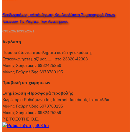
Θεοδωρικάκος: «Απάνθρωπη Και Απολίτιστη Συμπεριφορά Όσων
Κλείνουν Τις Ράμπες Των Αναπήρων.
03/12/2021
03/12/2021
Ακρόαση
Παρουσιάζονται προβλήματα κατά την ακρόαση;
Επικοινωνήστε μαζί μας...... στο 23820-42303
Μάκης Χρηστάκης 6932425259
Μάκης Γαβριηλίδης 6973780195
Προβολή επιχειρήσεων
Ενημέρωση -Προσφορά προβολής
Xωρίς όρια Ραδιόφωνο fm, Internet, facebook, Ιστοσελίδα
Μάκης Γαβριηλίδης 6973780195
Μάκης Χρηστάκης 6932425259
Ρ.Σ.ΤΟΞΟΤΗΣ Ο.Ε.