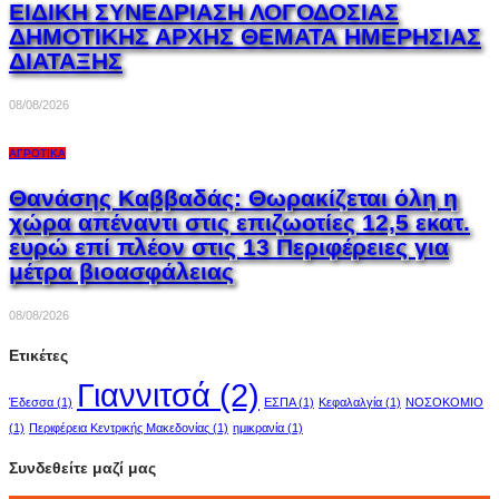
ΕΙΔΙΚΗ ΣΥΝΕΔΡΙΑΣΗ ΛΟΓΟΔΟΣΙΑΣ
ΔΗΜΟΤΙΚΗΣ ΑΡΧΗΣ ΘΕΜΑΤΑ ΗΜΕΡΗΣΙΑΣ
ΔΙΑΤΑΞΗΣ
08/08/2026
ΑΓΡΟΤΙΚΆ
Θανάσης Καββαδάς: Θωρακίζεται όλη η
χώρα απέναντι στις επιζωοτίες 12,5 εκατ.
ευρώ επί πλέον στις 13 Περιφέρειες για
μέτρα βιοασφάλειας
08/08/2026
Ετικέτες
Γιαννιτσά
(2)
Έδεσσα
(1)
ΕΣΠΑ
(1)
Κεφαλαλγία
(1)
ΝΟΣΟΚΟΜΙΟ
(1)
Περιφέρεια Κεντρικής Μακεδονίας
(1)
ημικρανία
(1)
Συνδεθείτε μαζί μας