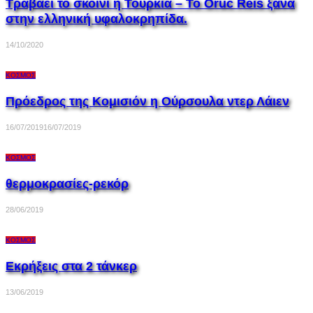
Τραβάει το σκοινί η Τουρκία – Το Oruc Reis ξανά
στην ελληνική υφαλοκρηπίδα.
14/10/2020
ΚΌΣΜΟΣ
Πρόεδρος της Κομισιόν η Ούρσουλα ντερ Λάιεν
16/07/2019
16/07/2019
ΚΌΣΜΟΣ
θερμοκρασίες-ρεκόρ
28/06/2019
ΚΌΣΜΟΣ
Εκρήξεις στα 2 τάνκερ
13/06/2019