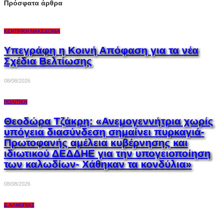
Πρόσφατα άρθρα
ΚΕΝΤΡΙΚΉ ΜΑΚΕΔΟΝΊΑ
Υπεγράφη η Κοινή Απόφαση για τα νέα
Σχέδια Βελτίωσης
08/08/2026
ΠΟΛΙΤΙΚΉ
Θεοδώρα Τζάκρη: «Ανεμογεννήτρια χωρίς
υπόγεια διασύνδεση σημαίνει πυρκαγιά-
Πρωτοφανής αμέλεια κυβέρνησης και
ιδιωτικού ΔΕΔΔΗΕ για την υπογειοποίηση
των καλωδίων- Χάθηκαν τα κονδύλια»
08/08/2026
Δ.ΑΛΜΩΠΊΑΣ