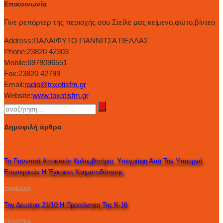
Επικοινωνία
Γίνε ρεπόρτερ της περιοχής σου Στείλε μας κείμενο,φώτο,βίντεο
Address:
ΠΑΛΑΙΦΥΤΟ ΓΙΑΝΝΙΤΣΑ ΠΕΛΛΑΣ
Phone:
23820 42303
Mobile:
6978096551
Fax:
23820 42799
Email:
radio@toxotisfm.gr
Website:
www.toxotisfm.gr
Δημοφιλή άρθρα
Τα Γιαννιτσά Αποκτούν Κολυμβητήριο. Υπεγράφη Από Τον Υπουργό
Εσωτερικών Η Έγκριση Χρηματοδότησης
12/04/2025
Την Δευτέρα 21/10 Η Προπόνηση Της Κ-16
21/10/2024