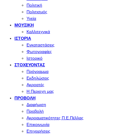
Πολιτική
Πολιτισμός
Υγεία
ΜΟΥΣΙΚΉ
Καλλιτεχνικά
ΙΣΤΟΡΊΑ
Εγκαταστάσεις
Φωτογραφίες
Ιστορικό
ΣΤΟΧΕΎΟΝΤΑΣ
Πρόγραμμα
Εκδηλώσεις
Ακροατές
Η Περιοχη μας
ΠΡΟΒΟΛΉ
Διαφήμιση
Προβολή
Ακροαματικότητες Π.Ε.Πέλλας
Επικοινωνία
Επιχειρήσεις