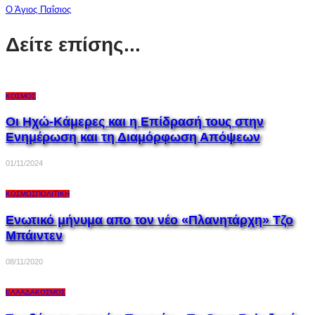
Ο Άγιος Παΐσιος
Δείτε επίσης...
ΚΌΣΜΟΣ
Οι Ηχώ-Κάμερες και η Επίδρασή τους στην
Ενημέρωση και τη Διαμόρφωση Απόψεων
01/11/2024
ΚΌΣΜΟΣ
ΠΟΛΙΤΙΚΉ
Ενωτικό μήνυμα απο τον νέο «Πλανητάρχη» Τζο
Μπάιντεν
08/11/2020
ΕΛΛΆΔΑ
ΚΌΣΜΟΣ