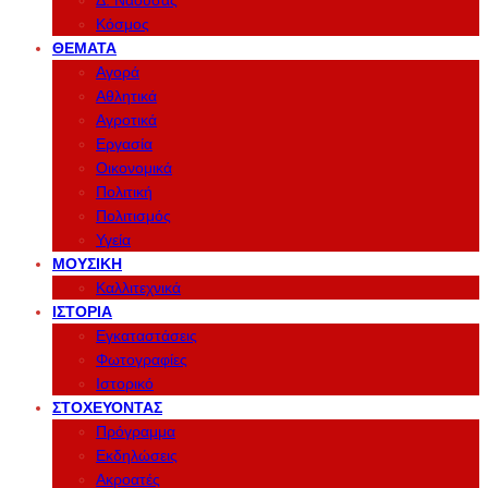
Δ. Νάουσας
Κόσμος
ΘΈΜΑΤΑ
Αγορά
Αθλητικά
Αγροτικά
Εργασία
Οικονομικά
Πολιτική
Πολιτισμός
Υγεία
ΜΟΥΣΙΚΉ
Καλλιτεχνικά
ΙΣΤΟΡΊΑ
Εγκαταστάσεις
Φωτογραφίες
Ιστορικό
ΣΤΟΧΕΎΟΝΤΑΣ
Πρόγραμμα
Εκδηλώσεις
Ακροατές