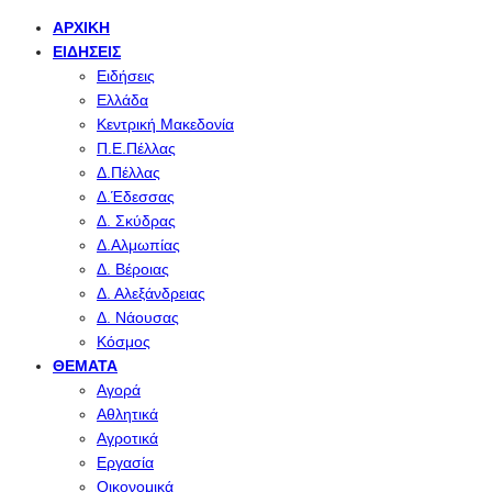
ΑΡΧΙΚΉ
ΕΙΔΉΣΕΙΣ
Ειδήσεις
Ελλάδα
Κεντρική Μακεδονία
Π.Ε.Πέλλας
Δ.Πέλλας
Δ.Έδεσσας
Δ. Σκύδρας
Δ.Αλμωπίας
Δ. Βέροιας
Δ. Αλεξάνδρειας
Δ. Νάουσας
Κόσμος
ΘΈΜΑΤΑ
Αγορά
Αθλητικά
Αγροτικά
Εργασία
Οικονομικά