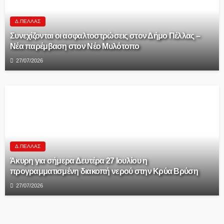
Δ.ΠΈΛΛΑΣ
Συνεχίζονται οι ασφαλτοστρώσεις στον Δήμο Πέλλας –
Νέα παρέμβαση στον Νέο Μυλότοπο
27/07/2026
Δ.ΠΈΛΛΑΣ
Άκυρη για σήμερα Δευτέρα 27 Ιουλίου η
προγραμματισμένη διακοπή νερού στην Κρύα Βρύση
27/07/2026