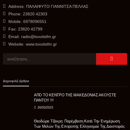
εμπρησμό – Μεταφέρθηκε στη ΓΑΔΑ
Address:
ΠΑΛΑΙΦΥΤΟ ΓΙΑΝΝΙΤΣΑ ΠΕΛΛΑΣ
07/08/2026
Phone:
23820 42303
Mobile:
6978096551
Fax:
23820 42799
Email:
radio@toxotisfm.gr
Website:
www.toxotisfm.gr
ΑΘΛΗΤΙΚΆ
Προκηρύξεις και δηλώσεις συμμετοχής πρωταθλημάτων
και κυπέλλου 2026-27 ΠΡΟΚΗΡΥΞΗ ΑΝΔΡΙΚΩΝ 2026-2027.
ΠΡΟΚΗΡΥΞΗ ΚΥΠΕΛΛΟΥ 2026-2027. ΔΗΛΩΣΗ
Δημοφιλή άρθρα
ΣΥΜΜΕΤΟΧΗΣ ΠΡΩΤΑΘΛΗΜΑΤΟΣ 2026-2027. ΔΗΛΩΣΗ
ΣΥΜΜΕΤΟΧΗΣ ΣΤΟ ΚΥΠΕΛΛΟ ΕΡΑΣΙΤΕΧΝΩΝ 2026-27.
ΑΠΟ ΤΟ ΚΕΝΤΡΟ ΤΗΣ ΜΑΚΕΔΟΝΙΑΣ ΑΚΟΥΣΤΕ
06/08/2026
ΠΑΝΤΟΥ !!!
26/03/2023
Θεοδώρα Τζάκρη: Παρέμβαση Κατά Την Ενημέρωση
Των Μελών Της Επιτροπής Ελληνισμού Της Διασποράς