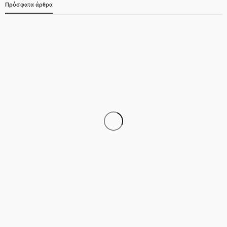
Πρόσφατα άρθρα
ΑΣΤΥΝΟΜΊΑ
Νεκροί μητέρα και γιος στο τροχαίο έξω από την
Παλαιοκώμη – ΙΧ συγκρούστηκε με φορτηγό
07/08/2026