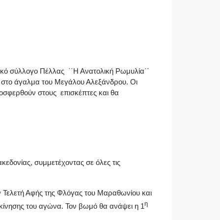
τικό σύλλογο Πέλλας ΄΄Η Ανατολική Ρωμυλία΄΄
λα στο άγαλμα του Μεγάλου Αλεξάνδρου. Οι
ροσφερθούν στους επισκέπτες και θα
κεδονίας, συμμετέχοντας σε όλες τις
ν Τελετή Αφής της Φλόγας του Μαραθωνίου και
η
κίνησης του αγώνα. Τον βωμό θα ανάψει η 1