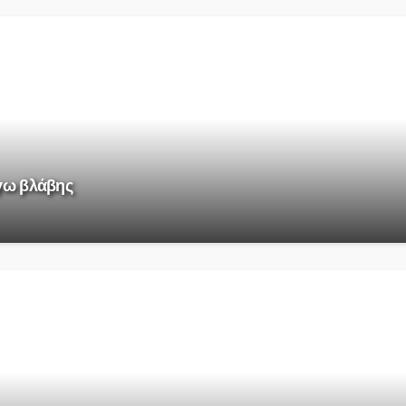
όγω βλάβης