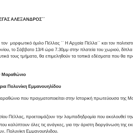
ΕΓΑΣ ΑΛΕΞΑΝΔΡΟΣ΄΄
τον μορφωτικό όμιλο Πέλλας ΄΄ Η Αρχαία Πέλλα΄΄ και τον πολιτισ
ωνίου, το Σάββατο 13/4 ώρα 7.30μμ στην πλατεία του χωριού, δίπ
τικά τους τμήματα, θα επιμεληθούν τα τοπικά εδέσματα που θα π
ον Μαραθώνιο
ρια Πολυνίκη Εμμανουηλίδου
Μαραθώνιο που πραγματοποιείται στην Ιστορική πρωτεύουσα της Μα
σίου Πέλλας, προετοιμάζουν την λαμπαδηδρομία που ακολουθεί τη
ου καλύπτουν όλες τις ανάγκες, για την άριστη διοργάνωση της εκ
ων, Πολυνίκη Εμμανουηλιδου.