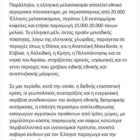
Παράλληλα, η ελληνική μελισσοκομία αποτελεί εθνικό
συγκριτικό πλεονέκτημα, με περισσότερους από 20.000
Έλληνες μελισσοκόμους, περίπου 1,6 εκατομμύρια
κυψέλες και ετήσια παραγωγή 15.000-20.000 τόνων
μελιού. Το ελληνικό μέλι, όντας προϊόν μοναδικής
ποιότητας, λόγω της ελληνικής χλωρίδας, παράγεται σε
περιοχές όπως η Θάσος και η Ανατολική Μακεδονία, η
Εύβοια, η Χαλκιδική, η Κρήτη, η Πελοπόννησος και τα
νησιά του Αιγαίου, στηρίζοντας ορεινές, νησιωτικές και εν
γένει περιοχές που χρήζουν ειδικής εθνικής και
αναπτυξιακής μέριμνας.
Σε μια περίοδο, κατά την οποία, η διεθνής επισιτιστική
κρίση, οι γεωπολιτικές αναταράξεις και η ενεργειακή
ακρίβεια αναδεικνύουν την ανάγκη εθνικής διατροφικής
αυτάρκειας, η επιλογή περαιτέρω απελευθέρωσης
εισαγωγών αγροτικών προϊόντων από τρίτες χώρες, με
χαμηλότερο κόστος παραγωγής και σαφώς κατώτερα
περιβαλλοντικά και υγειονομικά πρότυπα, συνιστά
σοβαρό κίνδυνο για τον Έλληνα παραγωγό και την