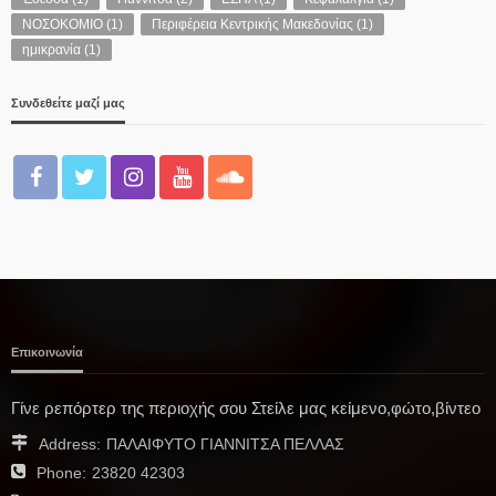
ΝΟΣΟΚΟΜΙΟ
(1)
Περιφέρεια Κεντρικής Μακεδονίας
(1)
ημικρανία
(1)
Συνδεθείτε μαζί μας
Επικοινωνία
Γίνε ρεπόρτερ της περιοχής σου Στείλε μας κείμενο,φώτο,βίντεο
Address:
ΠΑΛΑΙΦΥΤΟ ΓΙΑΝΝΙΤΣΑ ΠΕΛΛΑΣ
Phone:
23820 42303