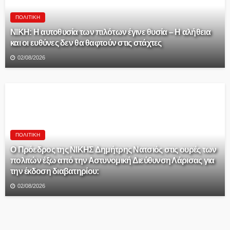
ΠΟΛΙΤΙΚΉ
ΝΙΚΗ: Η αυτοθυσία των πιλότων έγινε θυσία – Η αλήθεια
και οι ευθύνες δεν θα θαφτούν στις στάχτες
02/08/2026
ΠΟΛΙΤΙΚΉ
Ο Πρόεδρος της ΝΙΚΗΣ Δημήτρης Νατσιός στις ουρές των
πολιτών έξω από την Αστυνομική Διεύθυνση Λάρισας για
την έκδοση διαβατηρίου:
02/08/2026