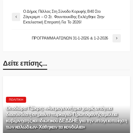
Ο Δήμος Πέλλας Στη Σύνοδο Κορυφής B40 Στο
Ζάγκρεμπ – Ο Στ. Φουντουκίδης Εκλέχθηκε Στην
Εκτελεστική Επιτροπή Για Το 2026!
ΠΡΟΓΡΑΜΜΑ ΑΓΩΝΩΝ 31-1-2026 & 1-2-2026
Δείτε επίσης...
ΠΟΛΙΤΙΚΉ
Θεοδώρα Τζάκρη: «Ανεμογεννήτρια χωρίς υπόγεια
διασύνδεση σημαίνει πυρκαγιά- Πρωτοφανής αμέλεια
κυβέρνησης και ιδιωτικού ΔΕΔΔΗΕ για την υπογειοποίηση
των καλωδίων- Χάθηκαν τα κονδύλια»