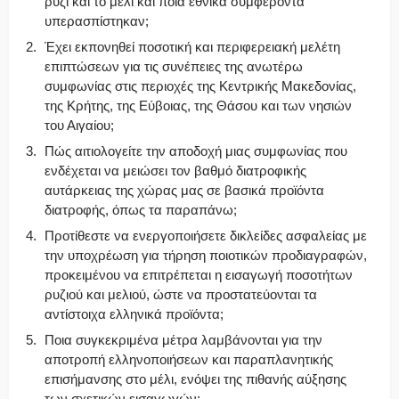
ρύζι και το μέλι και ποια εθνικά συμφέροντα
υπερασπίστηκαν;
Έχει εκπονηθεί ποσοτική και περιφερειακή μελέτη
επιπτώσεων για τις συνέπειες της ανωτέρω
συμφωνίας στις περιοχές της Κεντρικής Μακεδονίας,
της Κρήτης, της Εύβοιας, της Θάσου και των νησιών
του Αιγαίου;
Πώς αιτιολογείτε την αποδοχή μιας συμφωνίας που
ενδέχεται να μειώσει τον βαθμό διατροφικής
αυτάρκειας της χώρας μας σε βασικά προϊόντα
διατροφής, όπως τα παραπάνω;
Προτίθεστε να ενεργοποιήσετε δικλείδες ασφαλείας με
την υποχρέωση για τήρηση ποιοτικών προδιαγραφών,
προκειμένου να επιτρέπεται η εισαγωγή ποσοτήτων
ρυζιού και μελιού, ώστε να προστατεύονται τα
αντίστοιχα ελληνικά προϊόντα;
Ποια συγκεκριμένα μέτρα λαμβάνονται για την
αποτροπή ελληνοποιήσεων και παραπλανητικής
επισήμανσης στο μέλι, ενόψει της πιθανής αύξησης
των σχετικών εισαγωγών;