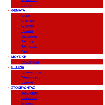
Δ. Νάουσας
Κόσμος
ΘΈΜΑΤΑ
Αγορά
Αθλητικά
Αγροτικά
Εργασία
Οικονομικά
Πολιτική
Πολιτισμός
Υγεία
ΜΟΥΣΙΚΉ
Καλλιτεχνικά
ΙΣΤΟΡΊΑ
Εγκαταστάσεις
Φωτογραφίες
Ιστορικό
ΣΤΟΧΕΎΟΝΤΑΣ
Πρόγραμμα
Εκδηλώσεις
Ακροατές