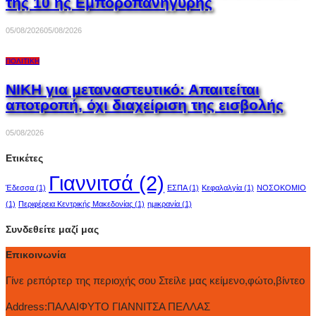
της 10 ης Εμποροπανήγυρης
05/08/2026
05/08/2026
ΠΟΛΙΤΙΚΉ
ΝΙΚΗ για μεταναστευτικό: Απαιτείται
αποτροπή, όχι διαχείριση της εισβολής
05/08/2026
Ετικέτες
Γιαννιτσά
(2)
Έδεσσα
(1)
ΕΣΠΑ
(1)
Κεφαλαλγία
(1)
ΝΟΣΟΚΟΜΙΟ
(1)
Περιφέρεια Κεντρικής Μακεδονίας
(1)
ημικρανία
(1)
Συνδεθείτε μαζί μας
Επικοινωνία
Γίνε ρεπόρτερ της περιοχής σου Στείλε μας κείμενο,φώτο,βίντεο
Address:
ΠΑΛΑΙΦΥΤΟ ΓΙΑΝΝΙΤΣΑ ΠΕΛΛΑΣ