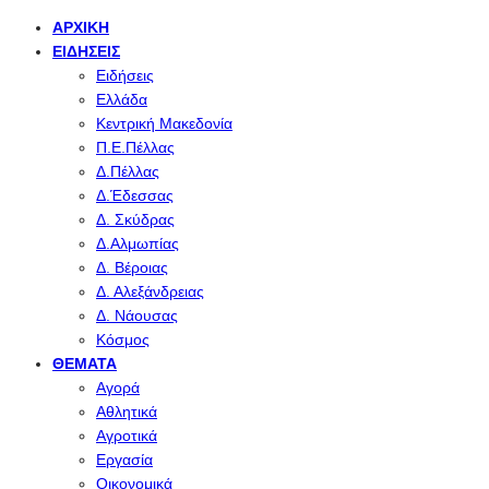
ΑΡΧΙΚΉ
ΕΙΔΉΣΕΙΣ
Ειδήσεις
Ελλάδα
Κεντρική Μακεδονία
Π.Ε.Πέλλας
Δ.Πέλλας
Δ.Έδεσσας
Δ. Σκύδρας
Δ.Αλμωπίας
Δ. Βέροιας
Δ. Αλεξάνδρειας
Δ. Νάουσας
Κόσμος
ΘΈΜΑΤΑ
Αγορά
Αθλητικά
Αγροτικά
Εργασία
Οικονομικά