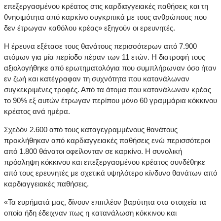
επεξεργασμένου κρέατος στις καρδιαγγειακές παθήσεις και τη
θνησιμότητα από καρκίνο συγκριτικά με τους ανθρώπους που
δεν έτρωγαν καθόλου κρέας» εξηγούν οι ερευνητές.
Η έρευνα εξέτασε τους θανάτους περισσότερων από 7.900
ατόμων για μία περίοδο πέραν των 11 ετών. Η διατροφή τους
αξιολογήθηκε από ερωτηματολόγια που συμπλήρωναν όσο ήταν
εν ζωή και κατέγραφαν τη συχνότητα που κατανάλωναν
συγκεκριμένες τροφές. Από τα άτομα που κατανάλωναν κρέας
το 90% εξ αυτών έτρωγαν περίπου μόνο 60 γραμμάρια κόκκινου
κρέατος ανά ημέρα.
Σχεδόν 2.600 από τους καταγεγραμμένους θανάτους
προκλήθηκαν από καρδιαγγειακές παθήσεις ενώ περισσότεροι
από 1.800 θάνατοι οφείλονταν σε καρκίνο. Η συνολική
πρόσληψη κόκκινου και επεξεργασμένου κρέατος συνδέθηκε
από τους ερευνητές με σχετικά υψηλότερο κίνδυνο θανάτων από
καρδιαγγειακές παθήσεις.
«Τα ευρήματά μας, δίνουν επιπλέον βαρύτητα στα στοιχεία τα
οποία ήδη έδειχναν πως η κατανάλωση κόκκινου και