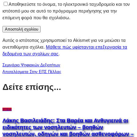
Αποθηκεύστε το όνομα, το ηλεκτρονικό ταχυδρομείο και τον
ιστότοπό μου σε αυτό το πρόγραμμα περιήγησης για την
επόμενη φορά που θα σχολιάσω.
Αυτός ο ιστότοπος χρησιμοποιεί το Akismet για να μειώσει τα
ανεπιθύμητα σχόλια.
Μάθετε πώς υφίστανται επεξεργασία τα
δεδομένα των σχολίων σας
.
Σεμινάριο Ψηφιακών Δεξιοτήτων
Αποτελέσματα Στην ΕΠΣ Πέλλας
Δείτε επίσης...
ΥΓΕΊΑ
Λάκης Βασιλειάδης: Στα Βαρέα και Ανθυγιεινά οι
ειδικότητες των νοσηλευτών – βοηθών
νοσηλευτών, οδηγών και βοηθών ασθενοφόρων –