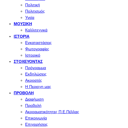
Πολιτική
Πολιτισμός
Υγεία
ΜΟΥΣΙΚΉ
Καλλιτεχνικά
ΙΣΤΟΡΊΑ
Εγκαταστάσεις
Φωτογραφίες
Ιστορικό
ΣΤΟΧΕΎΟΝΤΑΣ
Πρόγραμμα
Εκδηλώσεις
Ακροατές
Η Περιοχη μας
ΠΡΟΒΟΛΉ
Διαφήμιση
Προβολή
Ακροαματικότητες Π.Ε.Πέλλας
Επικοινωνία
Επιχειρήσεις