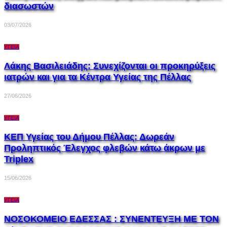
διασωστών
03/07/2026
ΥΓΕΊΑ
Λάκης Βασιλειάδης: Συνεχίζονται οι προκηρύξεις
ιατρών και για τα Κέντρα Υγείας της Πέλλας
27/06/2026
ΥΓΕΊΑ
ΚΕΠ Υγείας του Δήμου Πέλλας: Δωρεάν
Προληπτικός Έλεγχος φλεβών κάτω άκρων με
Triplex
15/06/2026
ΥΓΕΊΑ
ΝΟΣΟΚΟΜΕΙΟ ΕΔΕΣΣΑΣ : ΣΥΝΕΝΤΕΥΞΗ ΜΕ ΤΟΝ