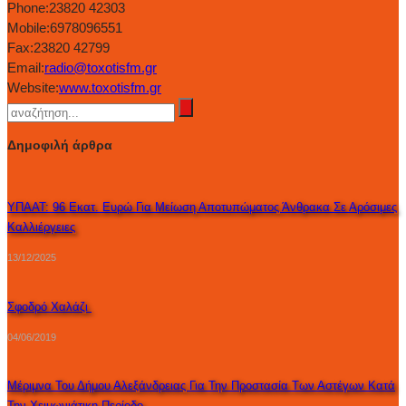
Phone:
23820 42303
Mobile:
6978096551
Fax:
23820 42799
Email:
radio@toxotisfm.gr
Website:
www.toxotisfm.gr
Δημοφιλή άρθρα
ΥΠΑΑΤ: 96 Εκατ. Ευρώ Για Μείωση Αποτυπώματος Άνθρακα Σε Αρόσιμες
Καλλιέργειες
13/12/2025
Σφοδρό Χαλάζι
04/06/2019
Μέριμνα Του Δήμου Αλεξάνδρειας Για Την Προστασία Των Αστέγων Κατά
Την Χειμωνιάτικη Περίοδο