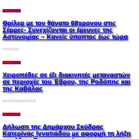
ΑΣΤΥΝΟΜΊΑ
Θρίλερ με τον θάνατο 68χρονου στις
Σέρρες- Συνεχίζονται οι έρευνες της
Αστυνομίας – Κανείς ύποπτος έως τώρα
06/08/2026
ΑΣΤΥΝΟΜΊΑ
Χειροπέδες σε έξι διακινητές μεταναστών
σε περιοχές του Έβρου, της Ροδόπης και
της Καβάλας
06/08/2026
06/08/2026
Δ. ΣΚΎΔΡΑΣ
Δήλωση της Δημάρχου Σκύδρας
Κατερίνας Ιγνατιάδου με αφορμή τη λήξη