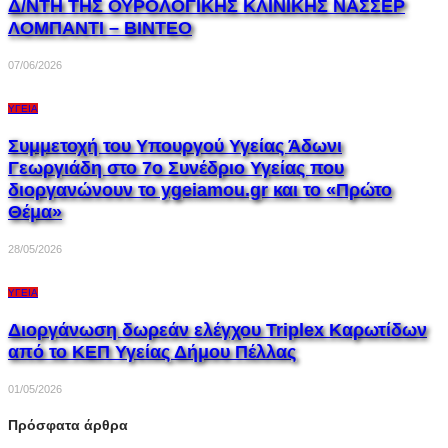
Δ/ΝΤΗ ΤΗΣ ΟΥΡΟΛΟΓΙΚΗΣ ΚΛΙΝΙΚΗΣ ΝΑΣΣΕΡ
ΛΟΜΠΑΝΤI – ΒΙΝΤΕΟ
07/06/2026
ΥΓΕΊΑ
Συμμετοχή του Υπουργού Υγείας Άδωνι
Γεωργιάδη στο 7ο Συνέδριο Υγείας που
διοργανώνουν το ygeiamou.gr και το «Πρώτο
Θέμα»
28/05/2026
ΥΓΕΊΑ
Διοργάνωση δωρεάν ελέγχου Triplex Kαρωτίδων
από το ΚΕΠ Υγείας Δήμου Πέλλας
01/05/2026
Πρόσφατα άρθρα