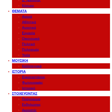
Δ. Νάουσας
Κόσμος
ΘΈΜΑΤΑ
Αγορά
Αθλητικά
Αγροτικά
Εργασία
Οικονομικά
Πολιτική
Πολιτισμός
Υγεία
ΜΟΥΣΙΚΉ
Καλλιτεχνικά
ΙΣΤΟΡΊΑ
Εγκαταστάσεις
Φωτογραφίες
Ιστορικό
ΣΤΟΧΕΎΟΝΤΑΣ
Πρόγραμμα
Εκδηλώσεις
Ακροατές