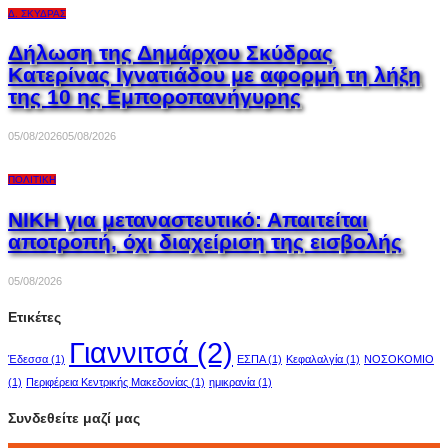
Δ. ΣΚΎΔΡΑΣ
Δήλωση της Δημάρχου Σκύδρας
Κατερίνας Ιγνατιάδου με αφορμή τη λήξη
της 10 ης Εμποροπανήγυρης
05/08/2026
05/08/2026
ΠΟΛΙΤΙΚΉ
ΝΙΚΗ για μεταναστευτικό: Απαιτείται
αποτροπή, όχι διαχείριση της εισβολής
05/08/2026
Ετικέτες
Γιαννιτσά
(2)
Έδεσσα
(1)
ΕΣΠΑ
(1)
Κεφαλαλγία
(1)
ΝΟΣΟΚΟΜΙΟ
(1)
Περιφέρεια Κεντρικής Μακεδονίας
(1)
ημικρανία
(1)
Συνδεθείτε μαζί μας