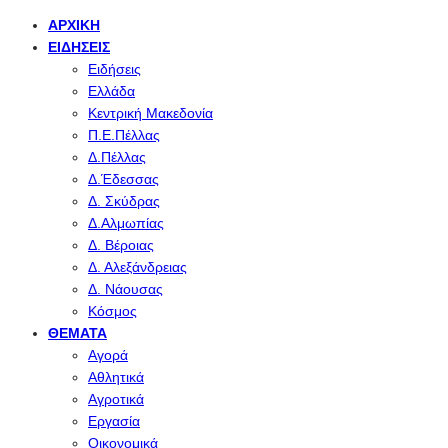
ΑΡΧΙΚΉ
ΕΙΔΉΣΕΙΣ
Ειδήσεις
Ελλάδα
Κεντρική Μακεδονία
Π.Ε.Πέλλας
Δ.Πέλλας
Δ.Έδεσσας
Δ. Σκύδρας
Δ.Αλμωπίας
Δ. Βέροιας
Δ. Αλεξάνδρειας
Δ. Νάουσας
Κόσμος
ΘΈΜΑΤΑ
Αγορά
Αθλητικά
Αγροτικά
Εργασία
Οικονομικά