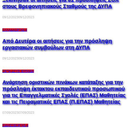
στους Βρεφονηπιακούς Σταθμούς της ΔΥΠΑ
09/12/2023
09/12/2023
ΕΛΛΆΔΑ
ΕΡΓΑΣΊΑ
Από Δευτέρα οι αιτήσεις για την πρόσληψη
εργασιακών συμβούλων στη ΔΥΠΑ
09/12/2023
09/12/2023
ΕΚΠΑΊΔΕΥΣΗ
ΕΡΓΑΣΊΑ
Ανάρτηση οριστικών πινάκων κατάταξης για την
πρόσληψη έκτακτου εκπαιδευτικού προσωπικού
για τις Επαγγελματικές Σχολές (ΕΠΑΣ) Μαθητείας
και τις Πειραματικές ΕΠΑΣ (Π.ΕΠΑΣ) Μαθητείας
07/09/2023
07/09/2023
ΕΙΔΉΣΕΙΣ
ΕΡΓΑΣΊΑ