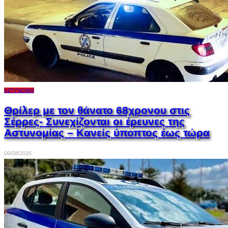
ΑΣΤΥΝΟΜΊΑ
Θρίλερ με τον θάνατο 68χρονου στις
Σέρρες- Συνεχίζονται οι έρευνες της
Αστυνομίας – Κανείς ύποπτος έως τώρα
06/08/2026