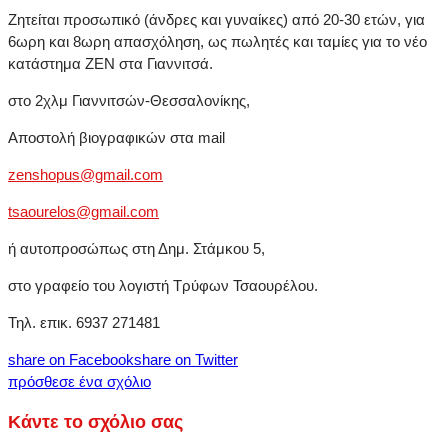
Ζητείται προσωπικό (άνδρες και γυναίκες) από 20-30 ετών, για
6ωρη και 8ωρη απασχόληση, ως πωλητές και ταμίες για το νέο
κατάστημα ΖΕΝ στα Γιαννιτσά.
στο 2χλμ Γιαννιτσών-Θεσσαλονίκης,
Αποστολή βιογραφικών στα mail
zenshopus@gmail.com
tsaourelos@gmail.com
ή αυτοπροσώπως στη Δημ. Στάμκου 5,
στο γραφείο του λογιστή Τρύφων Τσαουρέλου.
Τηλ. επικ. 6937 271481
share on Facebook
share on Twitter
πρόσθεσε ένα σχόλιο
Κάντε το σχόλιο σας