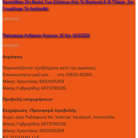
Κατατέθηκε Στη Βουλή Των Ελλήνων Από Τη Βουλευτή Κ.Θ.Τζάκρη, Σας
Γνωρίζουμε Τα Ακόλουθα:
08/07/2022
Πρόγραμμα Ανδρικών Αγώνων 15 Και 16/3/2025
13/03/2025
Ακρόαση
Παρουσιάζονται προβλήματα κατά την ακρόαση;
Επικοινωνήστε μαζί μας...... στο 23820-42303
Μάκης Χρηστάκης 6932425259
Μάκης Γαβριηλίδης 6973780195
Προβολή επιχειρήσεων
Ενημέρωση -Προσφορά προβολής
Xωρίς όρια Ραδιόφωνο fm, Internet, facebook, Ιστοσελίδα
Μάκης Γαβριηλίδης 6973780195
Μάκης Χρηστάκης 6932425259
Ρ.Σ.ΤΟΞΟΤΗΣ Ο.Ε.