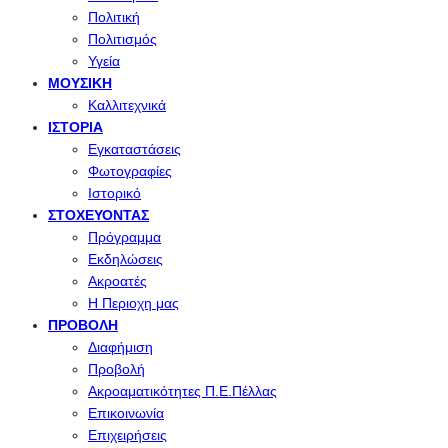
Πολιτική
Πολιτισμός
Υγεία
ΜΟΥΣΙΚΉ
Καλλιτεχνικά
ΙΣΤΟΡΊΑ
Εγκαταστάσεις
Φωτογραφίες
Ιστορικό
ΣΤΟΧΕΎΟΝΤΑΣ
Πρόγραμμα
Εκδηλώσεις
Ακροατές
Η Περιοχη μας
ΠΡΟΒΟΛΉ
Διαφήμιση
Προβολή
Ακροαματικότητες Π.Ε.Πέλλας
Επικοινωνία
Επιχειρήσεις