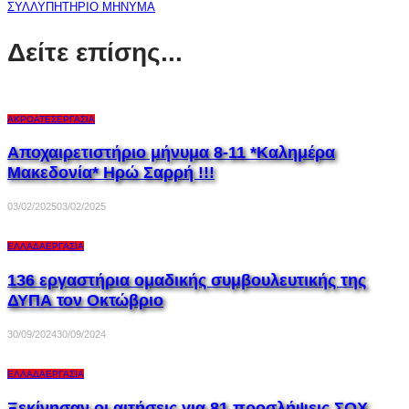
ΣΥΛΛΥΠΗΤΗΡΙΟ ΜΗΝΥΜΑ
Δείτε επίσης...
ΑΚΡΟΑΤΈΣ
ΕΡΓΑΣΊΑ
Αποχαιρετιστήριο μήνυμα 8-11 *Καλημέρα
Μακεδονία* Ηρώ Σαρρή !!!
03/02/2025
03/02/2025
ΕΛΛΆΔΑ
ΕΡΓΑΣΊΑ
136 εργαστήρια ομαδικής συμβουλευτικής της
ΔΥΠΑ τον Οκτώβριο
30/09/2024
30/09/2024
ΕΛΛΆΔΑ
ΕΡΓΑΣΊΑ
Ξεκίνησαν οι αιτήσεις για 81 προσλήψεις ΣΟΧ