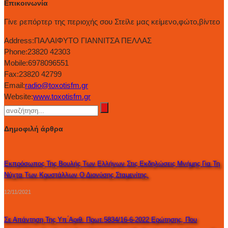
Επικοινωνία
Γίνε ρεπόρτερ της περιοχής σου Στείλε μας κείμενο,φώτο,βίντεο
Address:
ΠΑΛΑΙΦΥΤΟ ΓΙΑΝΝΙΤΣΑ ΠΕΛΛΑΣ
Phone:
23820 42303
Mobile:
6978096551
Fax:
23820 42799
Email:
radio@toxotisfm.gr
Website:
www.toxotisfm.gr
Δημοφιλή άρθρα
Εκπρόσωπος Της Βουλής Των Ελλήνων Στις Εκδηλώσεις Μνήμης Για Τη
Νύχτα Των Κρυστάλλων Ο Διονύσης Σταμενίτης.
12/11/2021
Σε Απάντηση Της Υπ ́αριθ. Πρωτ.5834/16-6-2022 Ερώτησης, Που