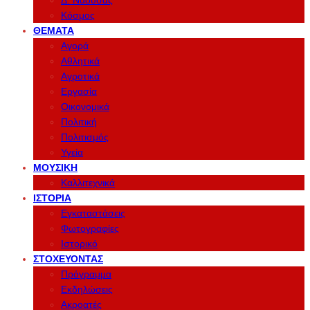
Δ. Νάουσας
Κόσμος
ΘΈΜΑΤΑ
Αγορά
Αθλητικά
Αγροτικά
Εργασία
Οικονομικά
Πολιτική
Πολιτισμός
Υγεία
ΜΟΥΣΙΚΉ
Καλλιτεχνικά
ΙΣΤΟΡΊΑ
Εγκαταστάσεις
Φωτογραφίες
Ιστορικό
ΣΤΟΧΕΎΟΝΤΑΣ
Πρόγραμμα
Εκδηλώσεις
Ακροατές