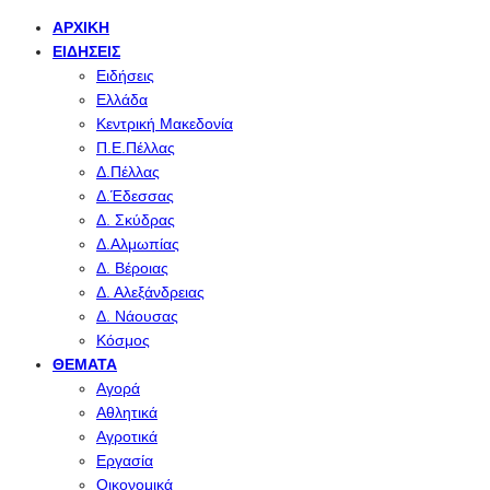
ΑΡΧΙΚΉ
ΕΙΔΉΣΕΙΣ
Ειδήσεις
Ελλάδα
Κεντρική Μακεδονία
Π.Ε.Πέλλας
Δ.Πέλλας
Δ.Έδεσσας
Δ. Σκύδρας
Δ.Αλμωπίας
Δ. Βέροιας
Δ. Αλεξάνδρειας
Δ. Νάουσας
Κόσμος
ΘΈΜΑΤΑ
Αγορά
Αθλητικά
Αγροτικά
Εργασία
Οικονομικά