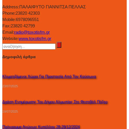
Address:
ΠΑΛΑΙΦΥΤΟ ΓΙΑΝΝΙΤΣΑ ΠΕΛΛΑΣ
Phone:
23820 42303
Mobile:
6978096551
Fax:
23820 42799
Email:
radio@toxotisfm.gr
Website:
www.toxotisfm.gr
Δημοφιλή άρθρα
Κλιματιζόμενοι Χώροι Για Προστασία Από Τον Καύσωνα
23/07/2025
Δράση Ενημέρωσης Του Δήμου Αλμωπίας Στο Φεστιβάλ Πόζαρ
19/07/2025
Πρόγραμμα Αγώνων Κυπέλλου 28-29/12/2024