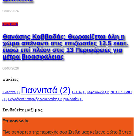
08/08/2026
ΑΓΡΟΤΙΚΆ
Θανάσης Καββαδάς: Θωρακίζεται όλη η
χώρα απέναντι στις επιζωοτίες 12,5 εκατ.
ευρώ επί πλέον στις 13 Περιφέρειες για
μέτρα βιοασφάλειας
08/08/2026
Ετικέτες
Γιαννιτσά
(2)
Έδεσσα
(1)
ΕΣΠΑ
(1)
Κεφαλαλγία
(1)
ΝΟΣΟΚΟΜΙΟ
(1)
Περιφέρεια Κεντρικής Μακεδονίας
(1)
ημικρανία
(1)
Συνδεθείτε μαζί μας
Επικοινωνία
Γίνε ρεπόρτερ της περιοχής σου Στείλε μας κείμενο,φώτο,βίντεο