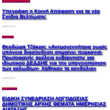
ΚΕΝΤΡΙΚΉ ΜΑΚΕΔΟΝΊΑ
Υπεγράφη η Κοινή Απόφαση για τα νέα
Σχέδια Βελτίωσης
08/08/2026
ΠΟΛΙΤΙΚΉ
Θεοδώρα Τζάκρη: «Ανεμογεννήτρια χωρίς
υπόγεια διασύνδεση σημαίνει πυρκαγιά-
Πρωτοφανής αμέλεια κυβέρνησης και
ιδιωτικού ΔΕΔΔΗΕ για την υπογειοποίηση
των καλωδίων- Χάθηκαν τα κονδύλια»
08/08/2026
Δ.ΑΛΜΩΠΊΑΣ
ΕΙΔΙΚΗ ΣΥΝΕΔΡΙΑΣΗ ΛΟΓΟΔΟΣΙΑΣ
ΔΗΜΟΤΙΚΗΣ ΑΡΧΗΣ ΘΕΜΑΤΑ ΗΜΕΡΗΣΙΑΣ
ΔΙΑΤΑΞΗΣ