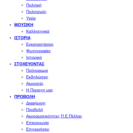
Πολιτική
Πολιτισμός
Υγεία
ΜΟΥΣΙΚΉ
Καλλιτεχνικά
ΙΣΤΟΡΊΑ
Εγκαταστάσεις
Φωτογραφίες
Ιστορικό
ΣΤΟΧΕΎΟΝΤΑΣ
Πρόγραμμα
Εκδηλώσεις
Ακροατές
Η Περιοχη μας
ΠΡΟΒΟΛΉ
Διαφήμιση
Προβολή
Ακροαματικότητες Π.Ε.Πέλλας
Επικοινωνία
Επιχειρήσεις