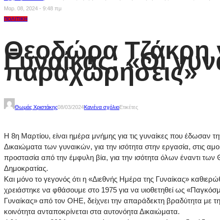
Μαρ. 08, 2024 - 9:48 πμ
ΠΟΛΙΤΙΚΉ
Θεοδώρα Τζάκρη γ
Γυναίκας: «Οι γυν
παραχωρήσεις»
Θωμάς Χριστάκης
08/03/2024
Κανένα σχόλιο
Ετικέτες
Η 8η Μαρτίου, είναι ημέρα μνήμης για τις γυναίκες που έδωσαν τη
Δικαιώματα των γυναικών, για την ισότητα στην εργασία, στις αμο
προστασία από την έμφυλη βία, για την ισότητα όλων έναντι των
Δημοκρατίας.
Και μόνο το γεγονός ότι η «Διεθνής Ημέρα της Γυναίκας» καθιερώ
χρειάστηκε να φθάσουμε στο 1975 για να υιοθετηθεί ως «Παγκόσ
Γυναίκας» από τον ΟΗΕ, δείχνει την απαράδεκτη βραδύτητα με τη
κοινότητα ανταποκρίνεται στα αυτονόητα Δικαιώματα.