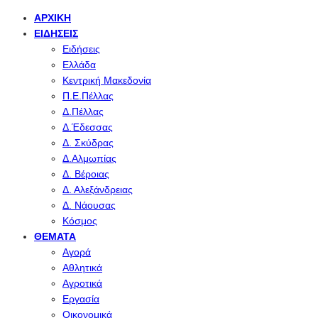
ΑΡΧΙΚΉ
ΕΙΔΉΣΕΙΣ
Ειδήσεις
Ελλάδα
Κεντρική Μακεδονία
Π.Ε.Πέλλας
Δ.Πέλλας
Δ.Έδεσσας
Δ. Σκύδρας
Δ.Αλμωπίας
Δ. Βέροιας
Δ. Αλεξάνδρειας
Δ. Νάουσας
Κόσμος
ΘΈΜΑΤΑ
Αγορά
Αθλητικά
Αγροτικά
Εργασία
Οικονομικά