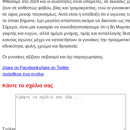
Φθάσαμε στο 2024 και οι ανισότητες είναι υπαρκτές, σε δεκάδες χ
ζουν σε καθεστώς φόβου, βίας και τρομοκρατίας, ενώ οι γυναικοκτ
σε ύψος ρεκόρ παγκοσμίως. Αυτό είναι η απόδειξη ότι ο αγώνας 
τα όποια βήματα, έχει μεγάλη απόσταση ακόμα να διανύσει ως την
Σήμερα, είναι μια ευκαιρία να συνειδητοποιήσουμε ότι η 8η Μαρτίο
γιορτής και ευχών, αλλά ημέρα μνήμης, τιμής και ανταλλαγής δε
κοινούς αγώνες μέχρι να κατακτήσουν οι γυναίκες την πραγματικ
εθνικότητα, φυλή, χρώμα και θρησκεία.
Οι γυναίκες αξίζουν σεβασμό και όχι παραχωρήσεις.
share on Facebook
share on Twitter
πρόσθεσε ένα σχόλιο
Κάντε το σχόλιο σας
Σχόλια