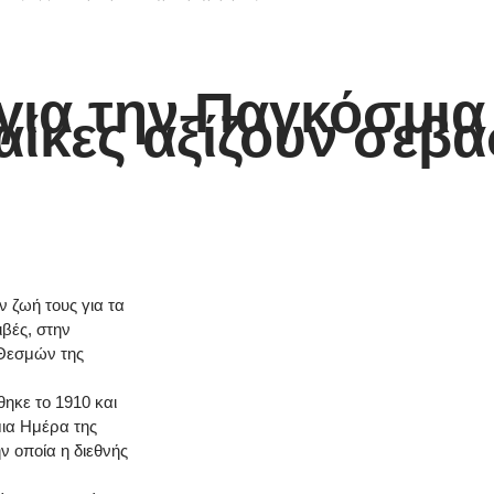
ια την Παγκόσμια
αίκες αξίζουν σεβα
ν ζωή τους για τα
ιβές, στην
 Θεσμών της
θηκε το 1910 και
μια Ημέρα της
ν οποία η διεθνής