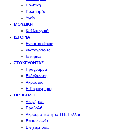
Πολιτική
Πολιτισμός
Υγεία
ΜΟΥΣΙΚΉ
Καλλιτεχνικά
ΙΣΤΟΡΊΑ
Εγκαταστάσεις
Φωτογραφίες
Ιστορικό
ΣΤΟΧΕΎΟΝΤΑΣ
Πρόγραμμα
Εκδηλώσεις
Ακροατές
Η Περιοχη μας
ΠΡΟΒΟΛΉ
Διαφήμιση
Προβολή
Ακροαματικότητες Π.Ε.Πέλλας
Επικοινωνία
Επιχειρήσεις