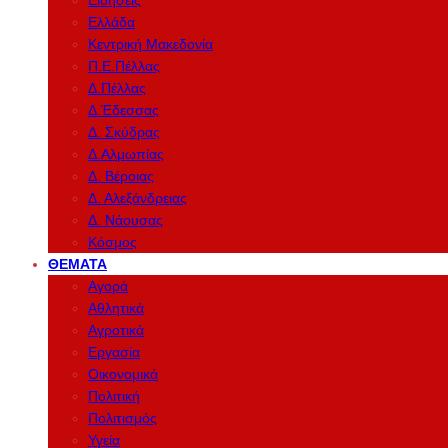
Ειδήσεις
Ελλάδα
Κεντρική Μακεδονία
Π.Ε.Πέλλας
Δ.Πέλλας
Δ.Έδεσσας
Δ. Σκύδρας
Δ.Αλμωπίας
Δ. Βέροιας
Δ. Αλεξάνδρειας
Δ. Νάουσας
Κόσμος
ΘΈΜΑΤΑ
Αγορά
Αθλητικά
Αγροτικά
Εργασία
Οικονομικά
Πολιτική
Πολιτισμός
Υγεία