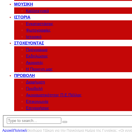
ΜΟΥΣΙΚΉ
Καλλιτεχνικά
ΙΣΤΟΡΊΑ
Εγκαταστάσεις
Φωτογραφίες
Ιστορικό
ΣΤΟΧΕΎΟΝΤΑΣ
Πρόγραμμα
Εκδηλώσεις
Ακροατές
Η Περιοχη μας
ΠΡΟΒΟΛΉ
Διαφήμιση
Προβολή
Ακροαματικότητες Π.Ε.Πέλλας
Επικοινωνία
Επιχειρήσεις
Αρχική
Πολιτική
Θεοδώρα Τζάκρη για την Παγκόσμια Ημέρα της Γυναίκας: «Οι γυνα