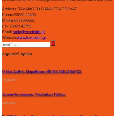
Address:
ΠΑΛΑΙΦΥΤΟ ΓΙΑΝΝΙΤΣΑ ΠΕΛΛΑΣ
Phone:
23820 42303
Mobile:
6978096551
Fax:
23820 42799
Email:
radio@toxotisfm.gr
Website:
www.toxotisfm.gr
Δημοφιλή άρθρα
Ο 16ος Διεθνής Μαραθώνιος ΜΕΓΑΣ ΑΛΕΞΑΝΔΡΟΣ
10/04/2022
Ένωση Αστυνομικών Υπαλλήλων Πέλλας
21/06/2019