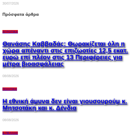
30/07/2026
Πρόσφατα άρθρα
ΑΓΡΟΤΙΚΆ
Θανάσης Καββαδάς: Θωρακίζεται όλη η
χώρα απέναντι στις επιζωοτίες 12,5 εκατ.
ευρώ επί πλέον στις 13 Περιφέρειες για
μέτρα βιοασφάλειας
08/08/2026
ΠΟΛΙΤΙΚΉ
Η εθνική άμυνα δεν είναι γιουσουρούμ κ.
Μητσοτάκη και κ. Δένδια
08/08/2026
Δ.ΠΈΛΛΑΣ