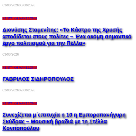
03/08/2026
03/08/2026
ΚΕΝΤΡΙΚΉ ΜΑΚΕΔΟΝΊΑ
Διονύσης Σταμενίτης: «Το Κάστρο της Χρυσής
αποδίδεται στους πολίτες – Ένα ακόμη σημαντικό
έργο πολιτισμού για την Πέλλα»
03/08/2026
ΚΕΝΤΡΙΚΉ ΜΑΚΕΔΟΝΊΑ
ΓΑΒΡΙΛΟΣ ΣΙΔΗΡΟΠΟΥΛΟΣ
02/08/2026
02/08/2026
ΚΕΝΤΡΙΚΉ ΜΑΚΕΔΟΝΊΑ
Συνεχίζεται μ΄επιτυχία η 10 η Εμποροπανήγυρη
Σκύδρας – Μουσική βραδιά με τη Στέλλα
Κονιτοπούλου