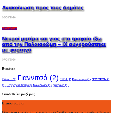
Ανακοίνωση προς τους Δημότες
08/08/2026
ΑΣΤΥΝΟΜΊΑ
Νεκροί μητέρα και γιος στο τροχαίο έξω
από την Παλαιοκώμη – ΙΧ συγκρούστηκε
με φορτηγό
07/08/2026
Ετικέτες
Γιαννιτσά
(2)
Έδεσσα
(1)
ΕΣΠΑ
(1)
Κεφαλαλγία
(1)
ΝΟΣΟΚΟΜΙΟ
(1)
Περιφέρεια Κεντρικής Μακεδονίας
(1)
ημικρανία
(1)
Συνδεθείτε μαζί μας
Επικοινωνία
Γίνε ρεπόρτερ της περιοχής σου Στείλε μας κείμενο,φώτο,βίντεο