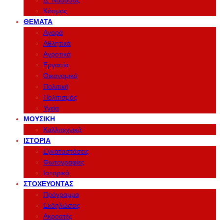
Δ. Νάουσας
Κόσμος
ΘΈΜΑΤΑ
Αγορά
Αθλητικά
Αγροτικά
Εργασία
Οικονομικά
Πολιτική
Πολιτισμός
Υγεία
ΜΟΥΣΙΚΉ
Καλλιτεχνικά
ΙΣΤΟΡΊΑ
Εγκαταστάσεις
Φωτογραφίες
Ιστορικό
ΣΤΟΧΕΎΟΝΤΑΣ
Πρόγραμμα
Εκδηλώσεις
Ακροατές