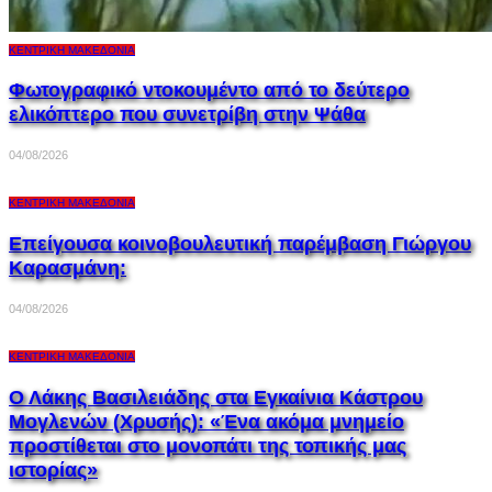
ΚΕΝΤΡΙΚΉ ΜΑΚΕΔΟΝΊΑ
Φωτογραφικό ντοκουμέντο από το δεύτερο
ελικόπτερο που συνετρίβη στην Ψάθα
04/08/2026
ΚΕΝΤΡΙΚΉ ΜΑΚΕΔΟΝΊΑ
Επείγουσα κοινοβουλευτική παρέμβαση Γιώργου
Καρασμάνη:
04/08/2026
ΚΕΝΤΡΙΚΉ ΜΑΚΕΔΟΝΊΑ
Ο Λάκης Βασιλειάδης στα Εγκαίνια Κάστρου
Μογλενών (Χρυσής): «Ένα ακόμα μνημείο
προστίθεται στο μονοπάτι της τοπικής μας
ιστορίας»