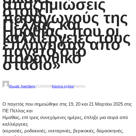
αποζημιώσεις
στους
παραγωγούς της
Πέλλας και
Ημαθίας, που οι
καλλιέργειες τους
επλήγησαν από
παγετό στο
προανθικό
στάδιο»
Θωμάς Χριστάκης
21/10/2025
Κανένα σχόλιο
Ετικέτες
Ο παγετός που σημειώθηκε στις 19, 20 και 21 Μαρτίου 2025 στις
ΠΕ Πέλλας και
Ημαθίας, επί τρεις συνεχόμενες ημέρες, έπληξε μια σειρά από
καλλιέργειες
(κερασιές, ροδακινιές, νεκταρινιές, βερικοκιές, δαμασκηνιές,