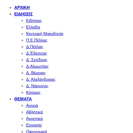
ΑΡΧΙΚΉ
ΕΙΔΉΣΕΙΣ
Ειδήσεις
Ελλάδα
Κεντρική Μακεδονία
Π.Ε.Πέλλας
Δ.Πέλλας
Δ.Έδεσσας
Δ. Σκύδρας
Δ.Αλμωπίας
Δ. Βέροιας
Δ. Αλεξάνδρειας
Δ. Νάουσας
Κόσμος
ΘΈΜΑΤΑ
Αγορά
Αθλητικά
Αγροτικά
Εργασία
Οικονομικά