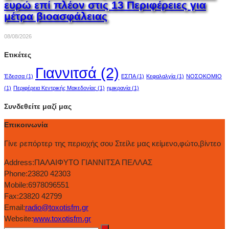
ευρώ επί πλέον στις 13 Περιφέρειες για
μέτρα βιοασφάλειας
08/08/2026
Ετικέτες
Γιαννιτσά
(2)
Έδεσσα
(1)
ΕΣΠΑ
(1)
Κεφαλαλγία
(1)
ΝΟΣΟΚΟΜΙΟ
(1)
Περιφέρεια Κεντρικής Μακεδονίας
(1)
ημικρανία
(1)
Συνδεθείτε μαζί μας
Επικοινωνία
Γίνε ρεπόρτερ της περιοχής σου Στείλε μας κείμενο,φώτο,βίντεο
Address:
ΠΑΛΑΙΦΥΤΟ ΓΙΑΝΝΙΤΣΑ ΠΕΛΛΑΣ
Phone:
23820 42303
Mobile:
6978096551
Fax:
23820 42799
Email:
radio@toxotisfm.gr
Website:
www.toxotisfm.gr