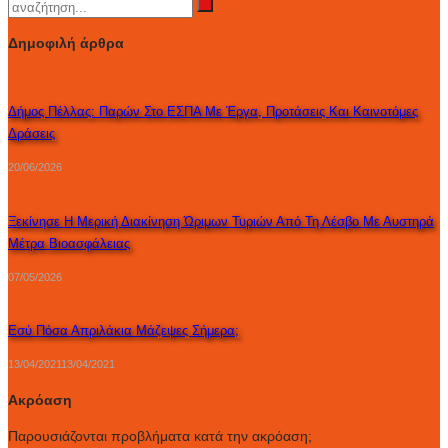
Δημοφιλή άρθρα
Δήμος Πέλλας: Παρών Στο ΕΣΠΑ Με Έργα, Προτάσεις Και Καινοτόμες
Δράσεις
20/06/2026
Ξεκίνησε Η Μερική Διακίνηση Ώριμων Τυριών Από Τη Λέσβο Με Αυστηρά
Μέτρα Βιοασφάλειας
07/05/2026
Εσύ Πόσα Απριλάκια Μάζεψες Σήμερα;
13/04/2021
13/04/2021
Ακρόαση
Παρουσιάζονται προβλήματα κατά την ακρόαση;