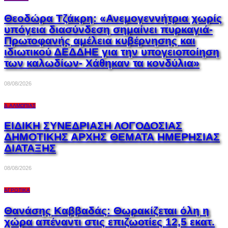
Θεοδώρα Τζάκρη: «Ανεμογεννήτρια χωρίς
υπόγεια διασύνδεση σημαίνει πυρκαγιά-
Πρωτοφανής αμέλεια κυβέρνησης και
ιδιωτικού ΔΕΔΔΗΕ για την υπογειοποίηση
των καλωδίων- Χάθηκαν τα κονδύλια»
08/08/2026
Δ.ΑΛΜΩΠΊΑΣ
ΕΙΔΙΚΗ ΣΥΝΕΔΡΙΑΣΗ ΛΟΓΟΔΟΣΙΑΣ
ΔΗΜΟΤΙΚΗΣ ΑΡΧΗΣ ΘΕΜΑΤΑ ΗΜΕΡΗΣΙΑΣ
ΔΙΑΤΑΞΗΣ
08/08/2026
ΑΓΡΟΤΙΚΆ
Θανάσης Καββαδάς: Θωρακίζεται όλη η
χώρα απέναντι στις επιζωοτίες 12,5 εκατ.