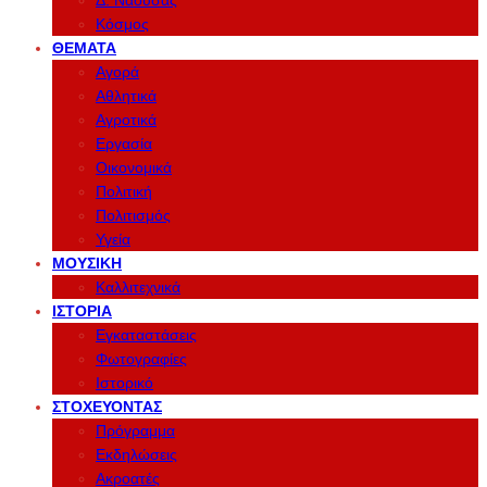
Δ. Νάουσας
Κόσμος
ΘΈΜΑΤΑ
Αγορά
Αθλητικά
Αγροτικά
Εργασία
Οικονομικά
Πολιτική
Πολιτισμός
Υγεία
ΜΟΥΣΙΚΉ
Καλλιτεχνικά
ΙΣΤΟΡΊΑ
Εγκαταστάσεις
Φωτογραφίες
Ιστορικό
ΣΤΟΧΕΎΟΝΤΑΣ
Πρόγραμμα
Εκδηλώσεις
Ακροατές