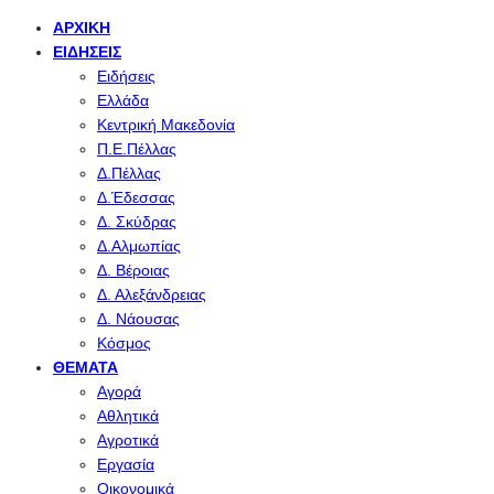
ΑΡΧΙΚΉ
ΕΙΔΉΣΕΙΣ
Ειδήσεις
Ελλάδα
Κεντρική Μακεδονία
Π.Ε.Πέλλας
Δ.Πέλλας
Δ.Έδεσσας
Δ. Σκύδρας
Δ.Αλμωπίας
Δ. Βέροιας
Δ. Αλεξάνδρειας
Δ. Νάουσας
Κόσμος
ΘΈΜΑΤΑ
Αγορά
Αθλητικά
Αγροτικά
Εργασία
Οικονομικά