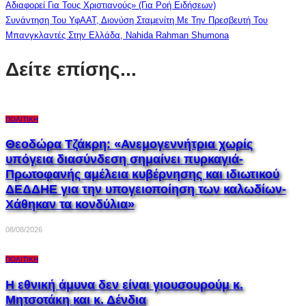
Αδιαφορεί Για Τους Χριστιανούς» (για Ροή Ειδήσεων)
Συνάντηση Του ΥφΑΑΤ, Διονύση Σταμενίτη Με Την Πρεσβευτή Του
Μπανγκλαντές Στην Ελλάδα, Nahida Rahman Shumona
Δείτε επίσης...
ΠΟΛΙΤΙΚΉ
Θεοδώρα Τζάκρη: «Ανεμογεννήτρια χωρίς
υπόγεια διασύνδεση σημαίνει πυρκαγιά-
Πρωτοφανής αμέλεια κυβέρνησης και ιδιωτικού
ΔΕΔΔΗΕ για την υπογειοποίηση των καλωδίων-
Χάθηκαν τα κονδύλια»
08/08/2026
ΠΟΛΙΤΙΚΉ
Η εθνική άμυνα δεν είναι γιουσουρούμ κ.
Μητσοτάκη και κ. Δένδια