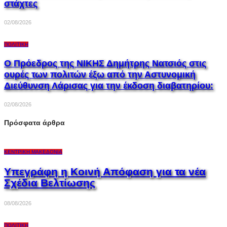
στάχτες
02/08/2026
ΠΟΛΙΤΙΚΉ
Ο Πρόεδρος της ΝΙΚΗΣ Δημήτρης Νατσιός στις
ουρές των πολιτών έξω από την Αστυνομική
Διεύθυνση Λάρισας για την έκδοση διαβατηρίου:
02/08/2026
Πρόσφατα άρθρα
ΚΕΝΤΡΙΚΉ ΜΑΚΕΔΟΝΊΑ
Υπεγράφη η Κοινή Απόφαση για τα νέα
Σχέδια Βελτίωσης
08/08/2026
ΠΟΛΙΤΙΚΉ