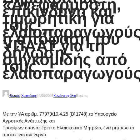
«Ανεφάρμοστη,
επικίνδυνη και
τιμωρητική για
τους
ελαιοπαραγωγού
η απόφαση του
ΥΠΑΑΤ για τη
δήλωση
συγκομιδής από
τους
ελαιοπαραγωγού
Θωμάς Χριστάκης
24/06/2025
Κανένα σχόλιο
Ετικέτες
Με την ΥΑ αριθμ. 77979/10.4.25 (Β’ 1749),το Υπουργείο
Αγροτικής Ανάπτυξης και
Τροφίμων επαναφέρει το Ελαιοκομικό Μητρώο, ένα μητρώο το
οποίο είναι ανενεργό