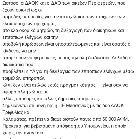
Ωστόσο, οι ΔΑΟΚ και οι ΔΑΟ των οικείων Περιφερειών, που
έχουν οριστεί ως οι
αρμόδιες υπηρεσίες για την καταχώριση των στοιχείων των
ελαιοτεμαχίων της χώρας
στο ελαιοκομικό μητρώο, τη διεξαγωγή των διοικητικών και
επιτόπιων ελέγχων και την
υποβολή κυρώσεωνείναι υποστελεχωμένες και είναι ορατός ο
κίνδυνος να μην
μπορέσουν να φέρουν εις πέρας την όλη διαδικασία. Δηλαδή η
διαδικασία που
προβλέπει η ΥΑ για τη διενέργεια των επιτόπιων ελέγχων μέσω
τριμελών επιτροπών
κλπ, δεν είναι απλώς εκτός πραγματικότητας — είναι σαν να
αφορά άλλη χώρα, με
άλλες υποδομές και άλλες δημόσιες υπηρεσίες.
Σημειώνεται ότι μόνη της η ΠΕ Μεσσηνίας με τις δύο ΔΑΟΚ
Τριφυλίας και
Καλαμάτας, πρέπει να διαχειριστούν πάνω από 60.000 ΑΦΜ.
Πρόκειται για βεβιασμένη απόφασητου Υπουργείου, η οποία
χωρίς την αναγκαία