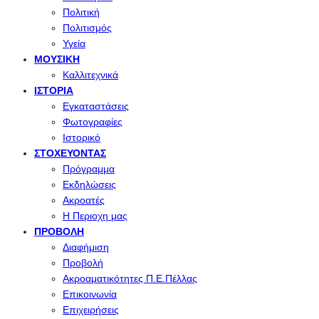
Πολιτική
Πολιτισμός
Υγεία
ΜΟΥΣΙΚΉ
Καλλιτεχνικά
ΙΣΤΟΡΊΑ
Εγκαταστάσεις
Φωτογραφίες
Ιστορικό
ΣΤΟΧΕΎΟΝΤΑΣ
Πρόγραμμα
Εκδηλώσεις
Ακροατές
Η Περιοχη μας
ΠΡΟΒΟΛΉ
Διαφήμιση
Προβολή
Ακροαματικότητες Π.Ε.Πέλλας
Επικοινωνία
Επιχειρήσεις