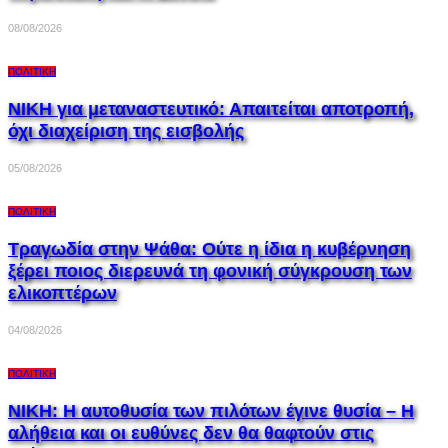
08/08/2026
ΠΟΛΙΤΙΚΉ
ΝΙΚΗ για μεταναστευτικό: Απαιτείται αποτροπή,
όχι διαχείριση της εισβολής
05/08/2026
ΠΟΛΙΤΙΚΉ
Τραγωδία στην Ψάθα: Ούτε η ίδια η κυβέρνηση
ξέρει ποιος διερευνά τη φονική σύγκρουση των
ελικοπτέρων
04/08/2026
ΠΟΛΙΤΙΚΉ
ΝΙΚΗ: Η αυτοθυσία των πιλότων έγινε θυσία – Η
αλήθεια και οι ευθύνες δεν θα θαφτούν στις