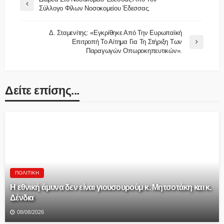
Σύλλογο Φίλων Νοσοκομείου Έδεσσας.
Δ. Σταμενίτης: «Εγκρίθηκε Από Την Ευρωπαϊκή
Επιτροπή Το Αίτημα Για Τη Στήριξη Των
Παραγωγών Οπωροκηπευτικών».
Δείτε επίσης...
ΠΟΛΙΤΙΚΉ
Η εθνική άμυνα δεν είναι γιουσουρούμ κ. Μητσοτάκη και κ.
Δένδια
08/08/2026