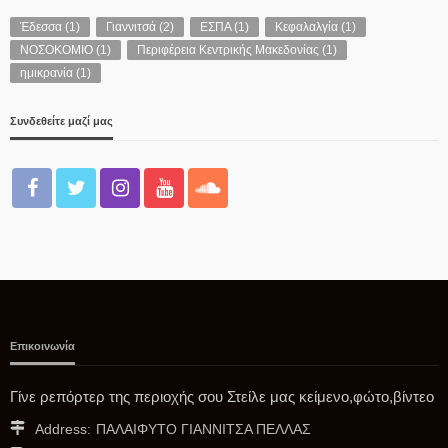
Έδεσσα
(1)
Γιαννιτσά
(2)
ΕΣΠΑ
(1)
Κεφαλαλγία
(1)
ΝΟΣΟΚΟΜΙΟ
(1)
Περιφέρεια Κεντρικής Μακεδονίας
(1)
ΠΟΛΙΤΙΚΉ
ημικρανία
(1)
Η εθνική άμυνα δεν είναι γιουσουρούμ κ. Μητσοτάκη και κ.
Δένδια
Συνδεθείτε μαζί μας
08/08/2026
Επικοινωνία
Δ.ΠΈΛΛΑΣ
Γίνε ρεπόρτερ της περιοχής σου Στείλε μας κείμενο,φώτο,βίντεο
Ανακοίνωση προς τους Δημότες
Address:
ΠΑΛΑΙΦΥΤΟ ΓΙΑΝΝΙΤΣΑ ΠΕΛΛΑΣ
08/08/2026