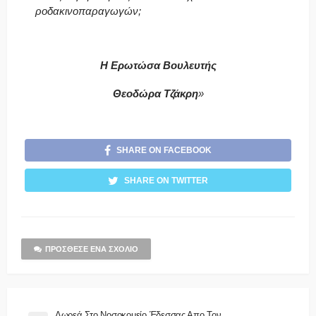
ροδακινοπαραγωγών;
Η Ερωτώσα Βουλευτής
Θεοδώρα Τζάκρη
»
SHARE ON FACEBOOK
SHARE ON TWITTER
ΠΡΌΣΘΕΣΕ ΈΝΑ ΣΧΌΛΙΟ
Δωρεά Στο Νοσοκομείο Έδεσσας Απο Τον