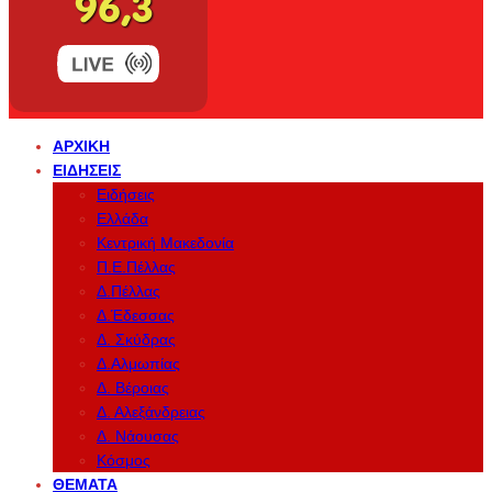
ΑΡΧΙΚΉ
ΕΙΔΉΣΕΙΣ
Ειδήσεις
Ελλάδα
Κεντρική Μακεδονία
Π.Ε.Πέλλας
Δ.Πέλλας
Δ.Έδεσσας
Δ. Σκύδρας
Δ.Αλμωπίας
Δ. Βέροιας
Δ. Αλεξάνδρειας
Δ. Νάουσας
Κόσμος
ΘΈΜΑΤΑ