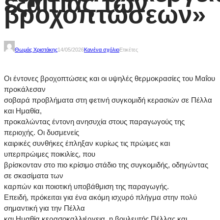
εξαιτίας των
βροχοπτώσεων»
Θωμάς Χριστάκης
14/05/2026
Κανένα σχόλιο
Ετικέτες
Οι έντονες βροχοπτώσεις και οι υψηλές θερμοκρασίες του Μαΐου
προκάλεσαν
σοβαρά προβλήματα στη φετινή συγκομιδή κερασιών σε Πέλλα
και Ημαθία,
προκαλώντας έντονη ανησυχία στους παραγωγούς της
περιοχής. Οι δυσμενείς
καιρικές συνθήκες έπληξαν κυρίως τις πρώιμες και
υπερπρώιμες ποικιλίες, που
βρίσκονταν στο πιο κρίσιμο στάδιο της συγκομιδής, οδηγώντας
σε σκασίματα των
καρπών και ποιοτική υποβάθμιση της παραγωγής.
Επειδή, πρόκειται για ένα ακόμη ισχυρό πλήγμα στην πολύ
σημαντική για την Πέλλα
και Ημαθία κερασοκαλλιέργεια, η βουλευτής Πέλλας και