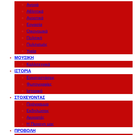
Αγορά
Αθλητικά
Αγροτικά
Εργασία
Οικονομικά
Πολιτική
Πολιτισμός
Υγεία
ΜΟΥΣΙΚΉ
Καλλιτεχνικά
ΙΣΤΟΡΊΑ
Εγκαταστάσεις
Φωτογραφίες
Ιστορικό
ΣΤΟΧΕΎΟΝΤΑΣ
Πρόγραμμα
Εκδηλώσεις
Ακροατές
Η Περιοχη μας
ΠΡΟΒΟΛΉ