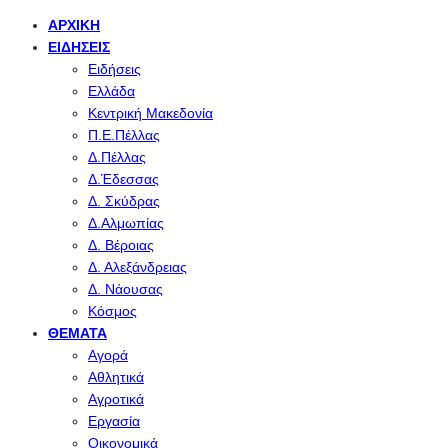
ΑΡΧΙΚΉ
ΕΙΔΉΣΕΙΣ
Ειδήσεις
Ελλάδα
Κεντρική Μακεδονία
Π.Ε.Πέλλας
Δ.Πέλλας
Δ.Έδεσσας
Δ. Σκύδρας
Δ.Αλμωπίας
Δ. Βέροιας
Δ. Αλεξάνδρειας
Δ. Νάουσας
Κόσμος
ΘΈΜΑΤΑ
Αγορά
Αθλητικά
Αγροτικά
Εργασία
Οικονομικά