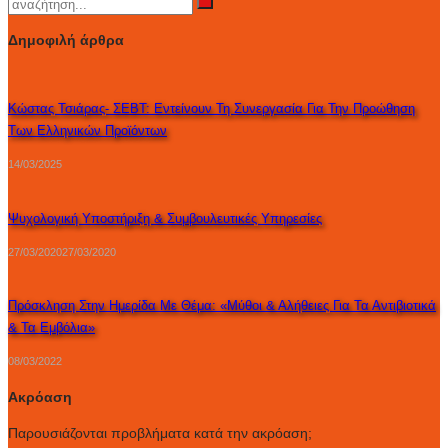
Δημοφιλή άρθρα
Κώστας Τσιάρας- ΣΕΒΤ: Εντείνουν Τη Συνεργασία Για Την Προώθηση
Των Ελληνικών Προϊόντων
14/03/2025
Ψυχολογική Υποστήριξη & Συμβουλευτικές Υπηρεσίες
27/03/2020
27/03/2020
Πρόσκληση Στην Ημερίδα Με Θέμα: «Μύθοι & Αλήθειες Για Τα Αντιβιοτικά
& Τα Εμβόλια»
08/03/2022
Ακρόαση
Παρουσιάζονται προβλήματα κατά την ακρόαση;