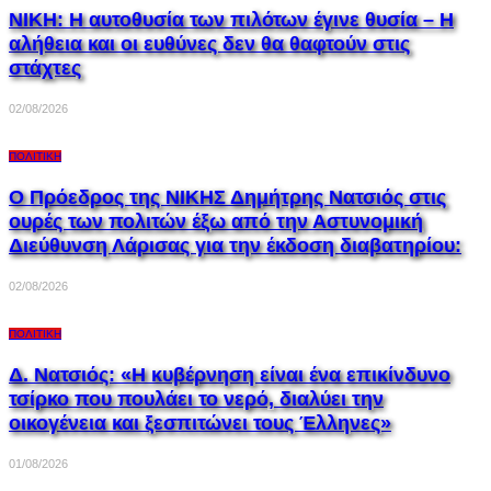
ΝΙΚΗ: Η αυτοθυσία των πιλότων έγινε θυσία – Η
αλήθεια και οι ευθύνες δεν θα θαφτούν στις
στάχτες
02/08/2026
ΠΟΛΙΤΙΚΉ
Ο Πρόεδρος της ΝΙΚΗΣ Δημήτρης Νατσιός στις
ουρές των πολιτών έξω από την Αστυνομική
Διεύθυνση Λάρισας για την έκδοση διαβατηρίου:
02/08/2026
ΠΟΛΙΤΙΚΉ
Δ. Νατσιός: «Η κυβέρνηση είναι ένα επικίνδυνο
τσίρκο που πουλάει το νερό, διαλύει την
οικογένεια και ξεσπιτώνει τους Έλληνες»
01/08/2026