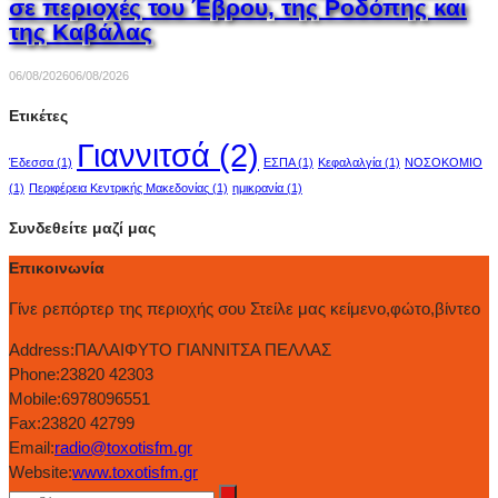
σε περιοχές του Έβρου, της Ροδόπης και
της Καβάλας
06/08/2026
06/08/2026
Ετικέτες
Γιαννιτσά
(2)
Έδεσσα
(1)
ΕΣΠΑ
(1)
Κεφαλαλγία
(1)
ΝΟΣΟΚΟΜΙΟ
(1)
Περιφέρεια Κεντρικής Μακεδονίας
(1)
ημικρανία
(1)
Συνδεθείτε μαζί μας
Επικοινωνία
Γίνε ρεπόρτερ της περιοχής σου Στείλε μας κείμενο,φώτο,βίντεο
Address:
ΠΑΛΑΙΦΥΤΟ ΓΙΑΝΝΙΤΣΑ ΠΕΛΛΑΣ
Phone:
23820 42303
Mobile:
6978096551
Fax:
23820 42799
Email:
radio@toxotisfm.gr
Website:
www.toxotisfm.gr