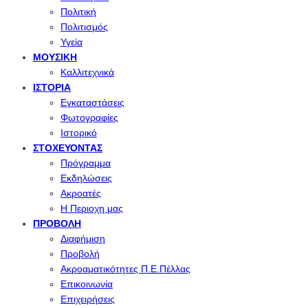
Πολιτική
Πολιτισμός
Υγεία
ΜΟΥΣΙΚΉ
Καλλιτεχνικά
ΙΣΤΟΡΊΑ
Εγκαταστάσεις
Φωτογραφίες
Ιστορικό
ΣΤΟΧΕΎΟΝΤΑΣ
Πρόγραμμα
Εκδηλώσεις
Ακροατές
Η Περιοχη μας
ΠΡΟΒΟΛΉ
Διαφήμιση
Προβολή
Ακροαματικότητες Π.Ε.Πέλλας
Επικοινωνία
Επιχειρήσεις