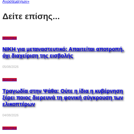
Αγροτεμαχίων»
Δείτε επίσης...
ΠΟΛΙΤΙΚΉ
ΝΙΚΗ για μεταναστευτικό: Απαιτείται αποτροπή,
όχι διαχείριση της εισβολής
05/08/2026
ΠΟΛΙΤΙΚΉ
Τραγωδία στην Ψάθα: Ούτε η ίδια η κυβέρνηση
ξέρει ποιος διερευνά τη φονική σύγκρουση των
ελικοπτέρων
04/08/2026
ΠΟΛΙΤΙΚΉ