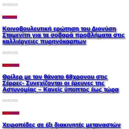
06/08/2026
ΑΓΡΟΤΙΚΆ
Κοινοβουλευτική ερώτηση του Διονύση
Σταμενίτη για τα σοβαρά προβλήματα στις
καλλιέργειες πυρηνόκαρπων
06/08/2026
ΑΣΤΥΝΟΜΊΑ
Θρίλερ με τον θάνατο 68χρονου στις
Σέρρες- Συνεχίζονται οι έρευνες της
Αστυνομίας – Κανείς ύποπτος έως τώρα
06/08/2026
ΑΣΤΥΝΟΜΊΑ
Χειροπέδες σε έξι διακινητές μεταναστών