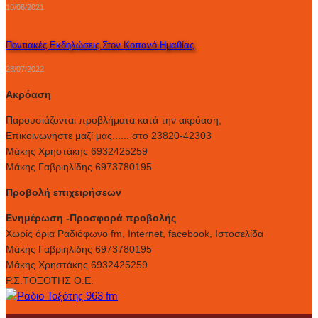
10/08/2021
Ποντιακές Εκδηλώσεις Στον Κοπανό Ημαθίας
28/07/2022
Ακρόαση
Παρουσιάζονται προβλήματα κατά την ακρόαση;
Επικοινωνήστε μαζί μας...... στο 23820-42303
Μάκης Χρηστάκης 6932425259
Μάκης Γαβριηλίδης 6973780195
Προβολή επιχειρήσεων
Ενημέρωση -Προσφορά προβολής
Xωρίς όρια Ραδιόφωνο fm, Internet, facebook, Ιστοσελίδα
Μάκης Γαβριηλίδης 6973780195
Μάκης Χρηστάκης 6932425259
Ρ.Σ.ΤΟΞΟΤΗΣ Ο.Ε.