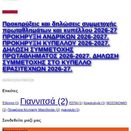
ΑΘΛΗΤΙΚΆ
Προκηρύξεις και δηλώσεις συμμετοχής
πρωταθλημάτων και κυπέλλου 2026-27
ΠΡΟΚΗΡΥΞΗ ΑΝΔΡΙΚΩΝ 2026-2027.
ΠΡΟΚΗΡΥΞΗ ΚΥΠΕΛΛΟΥ 2026-2027.
ΔΗΛΩΣΗ ΣΥΜΜΕΤΟΧΗΣ
ΠΡΩΤΑΘΛΗΜΑΤΟΣ 2026-2027. ΔΗΛΩΣΗ
ΣΥΜΜΕΤΟΧΗΣ ΣΤΟ ΚΥΠΕΛΛΟ
ΕΡΑΣΙΤΕΧΝΩΝ 2026-27.
06/08/2026
07/08/2026
Ετικέτες
Γιαννιτσά
(2)
Έδεσσα
(1)
ΕΣΠΑ
(1)
Κεφαλαλγία
(1)
ΝΟΣΟΚΟΜΙΟ
(1)
Περιφέρεια Κεντρικής Μακεδονίας
(1)
ημικρανία
(1)
Συνδεθείτε μαζί μας
Επικοινωνία