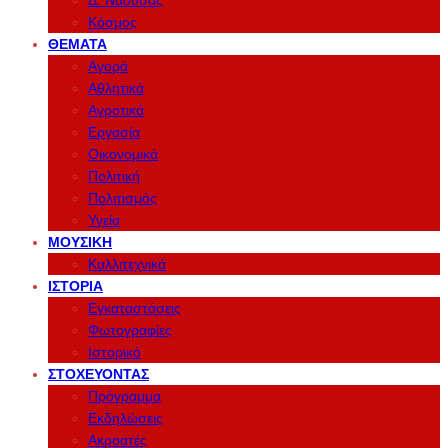
Δ. Νάουσας
Κόσμος
ΘΈΜΑΤΑ
Αγορά
Αθλητικά
Αγροτικά
Εργασία
Οικονομικά
Πολιτική
Πολιτισμός
Υγεία
ΜΟΥΣΙΚΉ
Καλλιτεχνικά
ΙΣΤΟΡΊΑ
Εγκαταστάσεις
Φωτογραφίες
Ιστορικό
ΣΤΟΧΕΎΟΝΤΑΣ
Πρόγραμμα
Εκδηλώσεις
Ακροατές