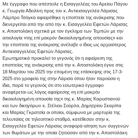
Με έγγραφο που απέστειλε η Εισαγγελέας του Αρείου Πάγου
κ. Γεωργία Αδειλίνη προς τον κ. Αντιεισαγγελέα Λάρισας
Λάμπρο Τσόγκα αφαιρέθηκε η εποπτεία της ανάκρισης που
διενεργείται από την από την κ. Εισαγγελέα Εφετών Λάρισας
κ. Αποστολάκη σχετικά με τον έγκλημα των Τεμπών με την
αιτιολογία «της επί μακρόν δικαιολογημένης απουσίας» και
την εποπτεία της ανάκρισης ανέλαβε ο ίδιος ως αρχαιότερος
Αντιεισαγγελέας Εφετών Λάρισας.
Ερωτηματικά προκαλεί το γεγονός ότι η αφαίρεση της
εποπτείας της ανάκρισης από την κ. Αποστολάκη έγινε στις
18 Μαρτίου του 2025 την επομένη της επίσκεψης στις 17-3-
2025 στο γραφείο της στην Λάρισα όπου ήταν παρούσα η
ίδια, παρά το γεγονός ότι στο εσωτερικό έγγραφο
αναφέρεται ως λόγος αφαίρεσης «η επί μακρόν
δικαιολογημένη απουσία της» της κ. Μαρίας Καρυστιανού
και των δικηγόρων κ. Στέλιου Σούρλα, Δημητρίου Σκαρίπα
και Μαρίας Γκρατσία οι οποίοι, σύμφωνα με μαρτυρία της
τελευταίας σε τηλεοπτικό σταθμό, κατέθεσαν στην κ.
Εισαγγελέα Εφετών Λάρισας αναφορά-αίτηση των συγγενών
των θυμάτων με την οποία ζητούσαν από την κ. Αποστολάκη