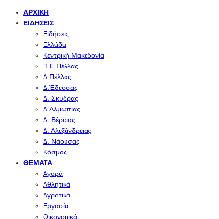
ΑΡΧΙΚΉ
ΕΙΔΉΣΕΙΣ
Ειδήσεις
Ελλάδα
Κεντρική Μακεδονία
Π.Ε.Πέλλας
Δ.Πέλλας
Δ.Έδεσσας
Δ. Σκύδρας
Δ.Αλμωπίας
Δ. Βέροιας
Δ. Αλεξάνδρειας
Δ. Νάουσας
Κόσμος
ΘΈΜΑΤΑ
Αγορά
Αθλητικά
Αγροτικά
Εργασία
Οικονομικά