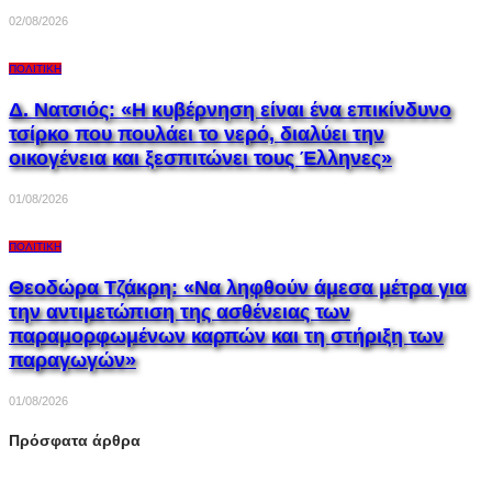
02/08/2026
ΠΟΛΙΤΙΚΉ
Δ. Νατσιός: «Η κυβέρνηση είναι ένα επικίνδυνο
τσίρκο που πουλάει το νερό, διαλύει την
οικογένεια και ξεσπιτώνει τους Έλληνες»
01/08/2026
ΠΟΛΙΤΙΚΉ
Θεοδώρα Τζάκρη: «Να ληφθούν άμεσα μέτρα για
την αντιμετώπιση της ασθένειας των
παραμορφωμένων καρπών και τη στήριξη των
παραγωγών»
01/08/2026
Πρόσφατα άρθρα