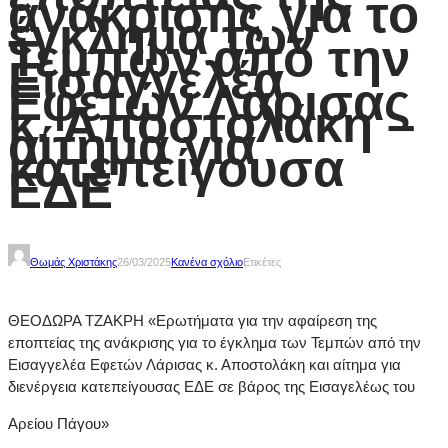
ανάκρισης για το
έγκλημα των
Τεμπών από την
Εισαγγελέα
Εφετών Λάρισας
κ. Αποστολάκη –
αίτημα για
κατεπείγουσα
ΕΔΕ
Θωμάς Χριστάκης
26/03/2025
Κανένα σχόλιο
Ετικέτες
ΘΕΟΔΩΡΑ ΤΖΑΚΡΗ «Ερωτήματα για την αφαίρεση της
εποπτείας της ανάκρισης για το έγκλημα των Τεμπών από την
Εισαγγελέα Εφετών Λάρισας κ. Αποστολάκη και αίτημα για
διενέργεια κατεπείγουσας ΕΔΕ σε βάρος της Εισαγελέως του
Αρείου Πάγου»