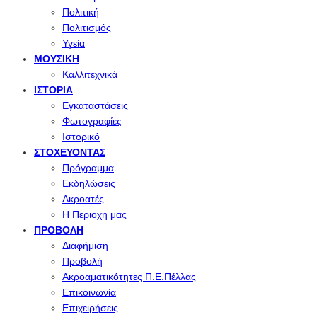
Πολιτική
Πολιτισμός
Υγεία
ΜΟΥΣΙΚΉ
Καλλιτεχνικά
ΙΣΤΟΡΊΑ
Εγκαταστάσεις
Φωτογραφίες
Ιστορικό
ΣΤΟΧΕΎΟΝΤΑΣ
Πρόγραμμα
Εκδηλώσεις
Ακροατές
Η Περιοχη μας
ΠΡΟΒΟΛΉ
Διαφήμιση
Προβολή
Ακροαματικότητες Π.Ε.Πέλλας
Επικοινωνία
Επιχειρήσεις