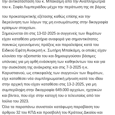
την αντικατάσταση του κ. Μπακαïμη από την Αναπληρώτριά
του κ. Σοφία Λυμπεριάδου μέχρι την περάτωση της σε βάρος
του προκαταρκτικής εξέτασης καθώς επίσης και την
διερεύνηση των λόγων της μη ενσωμάτωσης στην δικογραφία
κρίσιμων στοιχείων.
Σημειώνεται ότι στις 13-02-2025 οι συγγενείς των θυμάτων
είχαν καταθέσει μηνυτήρια αναφορά για σημαντικότατες
ποινικώς ερευνόμενες πράξεις και παραλείψεις κατά του
Ειδικού Εφέτη Ανακριτή κ. Σωτήρη Μπαϊκάμη, οι οποίες είχαν
κλονίσει την αξιοπιστία του και δημιουργούσαν βάσιμες
υπόνοιες για μη ορθή ενάσκηση των καθηκόντων του και για
την συσκότιση της ανάκρισης και στις 7-3-2025 η κ.
Καρυστιανού, ως επικεφαλής των συγγενών των θυμάτων,
είχε καταθέσει νέα συμπληρωματική μήνυση κατά του ιδίου
στην αρχική που είχαν καταθέσει στις 13-2-2025, για μη
συμπερίληψη στην δικογραφία 649.000 αρχείων, ηχητικών
και βίντεο, που είχε στην κατοχή του ο τελευταίος από τον
Ιούλιο του 2023.
Όλα τα παραπάνω συνιστούν κατάφωρη παραβίαση του
άρθρου 32 του ΚΠΔ και προσβολή του Κράτους Δικαίου και