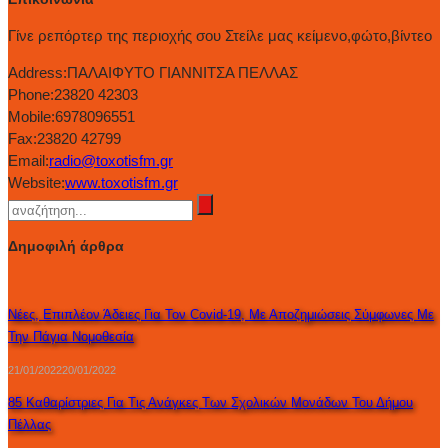
Γίνε ρεπόρτερ της περιοχής σου Στείλε μας κείμενο,φώτο,βίντεο
Address:
ΠΑΛΑΙΦΥΤΟ ΓΙΑΝΝΙΤΣΑ ΠΕΛΛΑΣ
Phone:
23820 42303
Mobile:
6978096551
Fax:
23820 42799
Email:
radio@toxotisfm.gr
Website:
www.toxotisfm.gr
Δημοφιλή άρθρα
Νέες, Επιπλέον Άδειες Για Τον Covid-19, Με Αποζημιώσεις Σύμφωνες Με
Την Πάγια Νομοθεσία
21/01/2022
20/01/2022
85 Καθαρίστριες Για Τις Ανάγκες Των Σχολικών Μονάδων Του Δήμου
Πέλλας