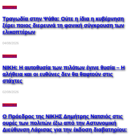
ΠΟΛΙΤΙΚΉ
Τραγωδία στην Ψάθα: Ούτε η ίδια η κυβέρνηση
ξέρει ποιος διερευνά τη φονική σύγκρουση των
ελικοπτέρων
04/08/2026
ΠΟΛΙΤΙΚΉ
ΝΙΚΗ: Η αυτοθυσία των πιλότων έγινε θυσία – Η
αλήθεια και οι ευθύνες δεν θα θαφτούν στις
στάχτες
02/08/2026
ΠΟΛΙΤΙΚΉ
Ο Πρόεδρος της ΝΙΚΗΣ Δημήτρης Νατσιός στις
ουρές των πολιτών έξω από την Αστυνομική
Διεύθυνση Λάρισας για την έκδοση διαβατηρίου: