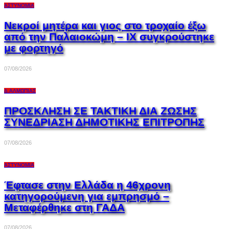
ΑΣΤΥΝΟΜΊΑ
Νεκροί μητέρα και γιος στο τροχαίο έξω
από την Παλαιοκώμη – ΙΧ συγκρούστηκε
με φορτηγό
07/08/2026
Δ.ΑΛΜΩΠΊΑΣ
ΠΡΟΣΚΛΗΣΗ ΣΕ ΤΑΚΤΙΚΗ ΔΙΑ ΖΩΣΗΣ
ΣΥΝΕΔΡΙΑΣΗ ΔΗΜΟΤΙΚΗΣ ΕΠΙΤΡΟΠΗΣ
07/08/2026
ΑΣΤΥΝΟΜΊΑ
Έφτασε στην Ελλάδα η 46χρονη
κατηγορούμενη για εμπρησμό –
Μεταφέρθηκε στη ΓΑΔΑ
07/08/2026