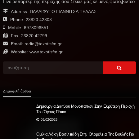
Γίνε ρεπόρτερ της περιοχής σου Στείλε μας κείμενο,φώτο,βίντεο
Address:
ΠΑΛΑΙΦΥΤΟ ΓΙΑΝΝΙΤΣΑ ΠΕΛΛΑΣ
Phone:
23820 42303
Mobile:
6978096551
Fax:
23820 42799
Email:
radio@toxotisfm.gr
Website:
www.toxotisfm.gr
Δημοφιλή άρθρα
Δημιουργία Δικτύου Μονοπατιών Στην Ευρύτερη Περιοχή
Του Όρους Πάικο
03/02/2025
Ομιλία Λάκη Βασιλειάδη Στην Ολομέλεια Της Βουλής Για