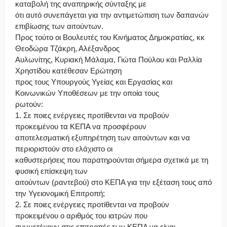
καταβολή της αναπηρικής σύνταξης με
ότι αυτό συνεπάγεται για την αντιμετώπιση των δαπανών
επιβίωσης των αιτούντων.
Προς τούτο οι Βουλευτές του Κινήματος Δημοκρατίας, κκ
Θεοδώρα Τζάκρη, Αλέξανδρος
Αυλωνίτης, Κυριακή Μάλαμα, Γιώτα Πούλου και Ραλλία
Χρηστίδου κατέθεσαν Ερώτηση
προς τους Υπουργούς Υγείας και Εργασίας και
Κοινωνικών Υποθέσεων με την οποία τους
ρωτούν:
1. Σε ποιες ενέργειες προτίθενται να προβούν
προκειμένου τα ΚΕΠΑ να προσφέρουν
αποτελεσματική εξυπηρέτηση των αιτούντων και να
περιοριστούν στο ελάχιστο οι
καθυστερήσεις που παρατηρούνται σήμερα σχετικά με τη
φυσική επίσκεψη των
αιτούντων (ραντεβού) στο ΚΕΠΑ για την εξέταση τους από
την Υγειονομική Επιτροπή;
2. Σε ποιες ενέργειες προτίθενται να προβούν
προκειμένου ο αριθμός του ιατρών που
συμμετέχουν στις επιτροπές των ΚΕΠΑ να είναι