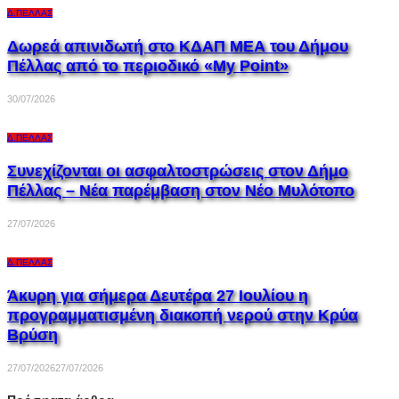
Δ.ΠΈΛΛΑΣ
Δωρεά απινιδωτή στο ΚΔΑΠ ΜΕΑ του Δήμου
Πέλλας από το περιοδικό «My Point»
30/07/2026
Δ.ΠΈΛΛΑΣ
Συνεχίζονται οι ασφαλτοστρώσεις στον Δήμο
Πέλλας – Νέα παρέμβαση στον Νέο Μυλότοπο
27/07/2026
Δ.ΠΈΛΛΑΣ
Άκυρη για σήμερα Δευτέρα 27 Ιουλίου η
προγραμματισμένη διακοπή νερού στην Κρύα
Βρύση
27/07/2026
27/07/2026