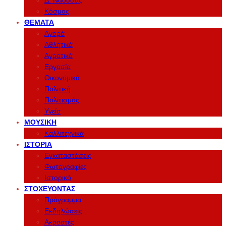
Δ. Νάουσας
Κόσμος
ΘΈΜΑΤΑ
Αγορά
Αθλητικά
Αγροτικά
Εργασία
Οικονομικά
Πολιτική
Πολιτισμός
Υγεία
ΜΟΥΣΙΚΉ
Καλλιτεχνικά
ΙΣΤΟΡΊΑ
Εγκαταστάσεις
Φωτογραφίες
Ιστορικό
ΣΤΟΧΕΎΟΝΤΑΣ
Πρόγραμμα
Εκδηλώσεις
Ακροατές