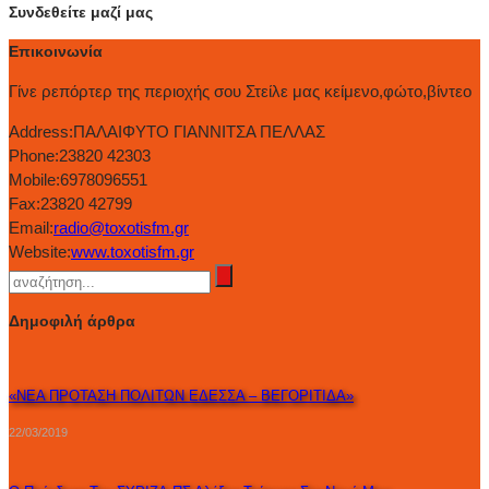
Συνδεθείτε μαζί μας
Επικοινωνία
Γίνε ρεπόρτερ της περιοχής σου Στείλε μας κείμενο,φώτο,βίντεο
Address:
ΠΑΛΑΙΦΥΤΟ ΓΙΑΝΝΙΤΣΑ ΠΕΛΛΑΣ
Phone:
23820 42303
Mobile:
6978096551
Fax:
23820 42799
Email:
radio@toxotisfm.gr
Website:
www.toxotisfm.gr
Δημοφιλή άρθρα
«ΝΕΑ ΠΡΟΤΑΣΗ ΠΟΛΙΤΩΝ ΕΔΕΣΣΑ – ΒΕΓΟΡΙΤΙΔΑ»
22/03/2019