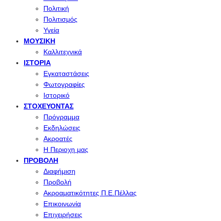
Πολιτική
Πολιτισμός
Υγεία
ΜΟΥΣΙΚΉ
Καλλιτεχνικά
ΙΣΤΟΡΊΑ
Εγκαταστάσεις
Φωτογραφίες
Ιστορικό
ΣΤΟΧΕΎΟΝΤΑΣ
Πρόγραμμα
Εκδηλώσεις
Ακροατές
Η Περιοχη μας
ΠΡΟΒΟΛΉ
Διαφήμιση
Προβολή
Ακροαματικότητες Π.Ε.Πέλλας
Επικοινωνία
Επιχειρήσεις