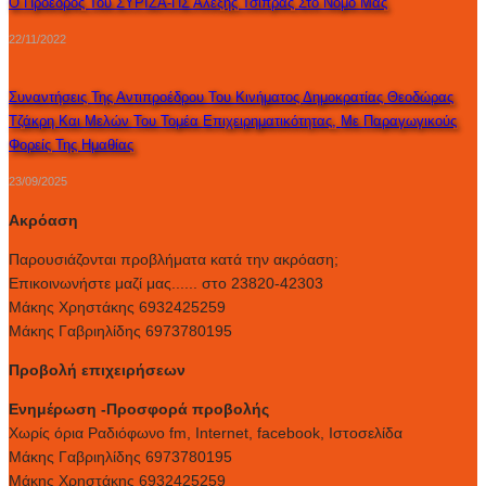
Ο Πρόεδρος Του ΣΥΡΙΖΑ-ΠΣ Αλέξης Τσίπρας Στο Νομό Μας
22/11/2022
Συναντήσεις Της Αντιπροέδρου Του Κινήματος Δημοκρατίας Θεοδώρας
Τζάκρη Και Μελών Του Τομέα Επιχειρηματικότητας, Με Παραγωγικούς
Φορείς Της Ημαθίας
23/09/2025
Ακρόαση
Παρουσιάζονται προβλήματα κατά την ακρόαση;
Επικοινωνήστε μαζί μας...... στο 23820-42303
Μάκης Χρηστάκης 6932425259
Μάκης Γαβριηλίδης 6973780195
Προβολή επιχειρήσεων
Ενημέρωση -Προσφορά προβολής
Xωρίς όρια Ραδιόφωνο fm, Internet, facebook, Ιστοσελίδα
Μάκης Γαβριηλίδης 6973780195
Μάκης Χρηστάκης 6932425259