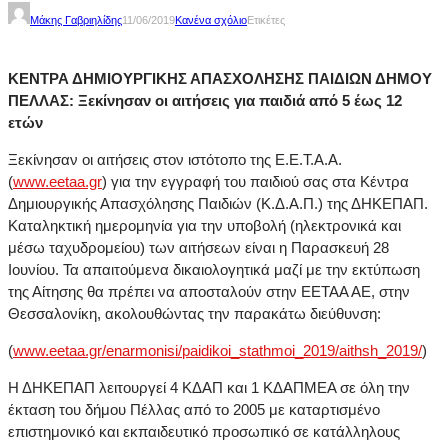
Μάκης Γαβριηλίδης
11/06/2019
Κανένα σχόλιο
Ετικέτες
ΚΕΝΤΡΑ ΔΗΜΙΟΥΡΓΙΚΗΣ ΑΠΑΣΧΟΛΗΣΗΣ ΠΑΙΔΙΩΝ ΔΗΜΟΥ
ΠΕΛΛΑΣ: Ξεκίνησαν οι αιτήσεις για παιδιά από 5 έως 12
ετών
Ξεκίνησαν οι αιτήσεις στον ιστότοπο της Ε.Ε.Τ.Α.Α.
(
www.eetaa.gr
) για την εγγραφή του παιδιού σας στα Κέντρα
Δημιουργικής Απασχόλησης Παιδιών (Κ.Δ.Α.Π.) της ΔΗΚΕΠΑΠ.
Καταληκτική ημερομηνία για την υποβολή (ηλεκτρονικά και
μέσω ταχυδρομείου) των αιτήσεων είναι η Παρασκευή 28
Ιουνίου. Τα απαιτούμενα δικαιολογητικά μαζί με την εκτύπωση
της Αίτησης θα πρέπει να αποσταλούν στην ΕΕΤΑΑ ΑΕ, στην
Θεσσαλονίκη, ακολουθώντας την παρακάτω διεύθυνση:
(
www.eetaa.gr/enarmonisi/paidikoi_stathmoi_2019/aithsh_2019/
)
Η ΔΗΚΕΠΑΠ λειτουργεί 4 ΚΔΑΠ και 1 ΚΔΑΠΜΕΑ σε όλη την
έκταση του δήμου Πέλλας από το 2005 με καταρτισμένο
επιστημονικό και εκπαιδευτικό προσωπικό σε κατάλληλους