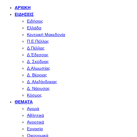
ΑΡΧΙΚΉ
ΕΙΔΉΣΕΙΣ
Ειδήσεις
Ελλάδα
Κεντρική Μακεδονία
Π.Ε.Πέλλας
Δ.Πέλλας
Δ.Έδεσσας
Δ. Σκύδρας
Δ.Αλμωπίας
Δ. Βέροιας
Δ. Αλεξάνδρειας
Δ. Νάουσας
Κόσμος
ΘΈΜΑΤΑ
Αγορά
Αθλητικά
Αγροτικά
Εργασία
Οικονομικά