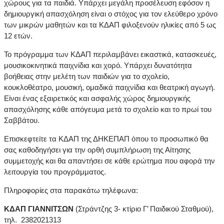
χώρους για τα παιδιά. Υπάρχει μεγάλη προσέλευση εφόσον η
δημιουργική απασχόληση είναι ο στόχος για τον ελεύθερο χρόνο
των μικρών μαθητών και τα ΚΔΑΠ φιλοξενούν ηλικίες από 5 ως
12 ετών.
Το πρόγραμμα των ΚΔΑΠ περιλαμβάνει εικαστικά, κατασκευές,
μουσικοκινητικά παιχνίδια και χορό. Υπάρχει δυνατότητα
βοήθειας στην μελέτη των παιδιών για το σχολείο,
κουκλοθέατρο, μουσική, ομαδικά παιχνίδια και θεατρική αγωγή.
Είναι ένας εξαιρετικός και ασφαλής χώρος δημιουργικής
απασχόλησης κάθε απόγευμα μετά το σχολείο και το πρωί του
Σαββάτου.
Επισκεφτείτε τα ΚΔΑΠ της ΔΗΚΕΠΑΠ όπου το προσωπικό θα
σας καθοδηγήσει για την ορθή συμπλήρωση της Αίτησης
συμμετοχής και θα απαντήσει σε κάθε ερώτημα που αφορά την
λειτουργία του προγράμματος.
Πληροφορίες στα παρακάτω τηλέφωνα:
ΚΔΑΠ ΓΙΑΝΝΙΤΣΩΝ
(Στράντζης 3- κτίριο Γ’ Παιδικού Σταθμού),
τηλ. 2382021313