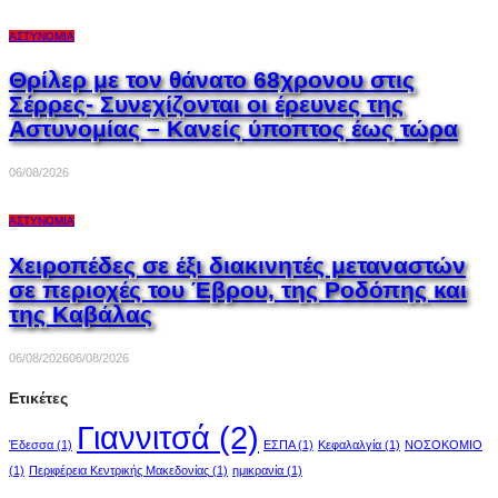
ΑΣΤΥΝΟΜΊΑ
Θρίλερ με τον θάνατο 68χρονου στις
Σέρρες- Συνεχίζονται οι έρευνες της
Αστυνομίας – Κανείς ύποπτος έως τώρα
06/08/2026
ΑΣΤΥΝΟΜΊΑ
Χειροπέδες σε έξι διακινητές μεταναστών
σε περιοχές του Έβρου, της Ροδόπης και
της Καβάλας
06/08/2026
06/08/2026
Ετικέτες
Γιαννιτσά
(2)
Έδεσσα
(1)
ΕΣΠΑ
(1)
Κεφαλαλγία
(1)
ΝΟΣΟΚΟΜΙΟ
(1)
Περιφέρεια Κεντρικής Μακεδονίας
(1)
ημικρανία
(1)