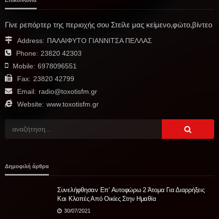
Γίνε ρεπόρτερ της περιοχής σου Στείλε μας κείμενο,φώτο,βίντεο
Address:
ΠΑΛΑΙΦΥΤΟ ΓΙΑΝΝΙΤΣΑ ΠΕΛΛΑΣ
Phone:
23820 42303
Mobile:
6978096551
Fax:
23820 42799
Email:
radio@toxotisfm.gr
Website:
www.toxotisfm.gr
Δημοφιλή άρθρα
Συνελήφθησαν Επ’ Αυτοφώρω 2 Άτομα Για Διαρρήξεις
Και Κλοπές Από Οικίες Στην Ημαθία
30/07/2021