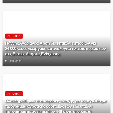
ΑΓΡΟΤΙΚΆ
Γιάννης Ανδριανός: Άρση διοικητικών εμποδίων για
24.000 νέους γεωργούς και αναλογικό πλαίσιο κυρώσεων
στις Ενιαίες Αιτήσεις Ενίσχυσης
02/08/2026
ΑΓΡΟΤΙΚΆ
Ολοκληρώθηκαν οι αποφάσεις ένταξης για το μεγαλύτερο
πρόγραμμα αγροτικής οδοποιίας των τελευταίων
προγραμματικών περιόδων 446 έργα, συνολικού