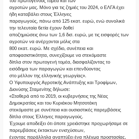
του πρωτογενούς τομέα και των
αγροτών μας. Μόνο για τις ζημιές του 2024, ο ΕΛΓΑ έχει
ήδη καταβάλει στους Έλληνες
παραγωγούς, πάνω από 125 εκατ. ευρώ, ενώ συνολικά
την τελευταία 6ετία έχουν δοθεί
αποζημιώσεις άνω των 1,6 δισ. ευρώ, με τις εισφορές των
αγροτών να ανέρχονται μόλις στα
800 εκατ. ευρώ. Με σχέδιο, συνέπεια και
αποφασιστικότητα, συνεχίζουμε να στεκόμαστε
δίπλα στον πρωτογενή τομέα, διασφαλίζοντας το
εισόδημα των παραγωγών και επενδύοντας
στο μέλλον της ελληνικής γεωργίας».
Ο Υφυπουργός Αγροτικής Ανάπτυξης και Τροφίμων,
Διονύσης Σταμενίτης δήλωσε:
«Σταθερά από το 2019, οι κυβερνήσεις της Νέας
Δημοκρατίας και του Κυριάκου Μητσοτάκη
στεκόμαστε με συνέπεια και ουσιαστικές παρεμβάσεις
δίπλα στους Έλληνες παραγωγούς.
Έχουμε αποδείξει ότι όποτε χρειάστηκε προχωρήσαμε σε
παρεμβάσεις έκτακτων ενισχύσεων,
έχοντας παράλληλα αναπτύξει ένα πλέγμα προστασίας,