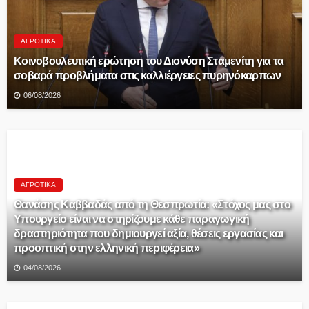
ΑΓΡΟΤΙΚΆ
Κοινοβουλευτική ερώτηση του Διονύση Σταμενίτη για τα
σοβαρά προβλήματα στις καλλιέργειες πυρηνόκαρπων
06/08/2026
ΑΓΡΟΤΙΚΆ
Θανάσης Καββαδάς από τη Θεσπρωτία: «Στόχος μας στο
Υπουργείο είναι να στηρίζουμε κάθε παραγωγική
δραστηριότητα που δημιουργεί αξία, θέσεις εργασίας και
προοπτική στην ελληνική περιφέρεια»
04/08/2026