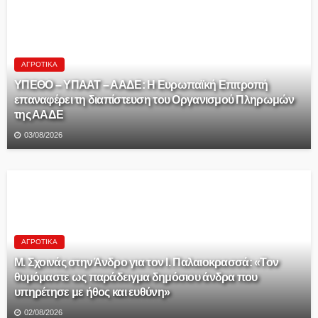
ΑΓΡΟΤΙΚΆ
ΥΠΕΘΟ – ΥΠΑΑΤ – ΑΑΔΕ: H Ευρωπαϊκή Επιτροπή
επαναφέρει τη διαπίστευση του Οργανισμού Πληρωμών
της ΑΑΔΕ
03/08/2026
ΑΓΡΟΤΙΚΆ
Μ. Σχοινάς στην Άνδρο για τον Ι. Παλαιοκρασσά: «Τον
θυμόμαστε ως παράδειγμα δημόσιου άνδρα που
υπηρέτησε με ήθος και ευθύνη»
02/08/2026