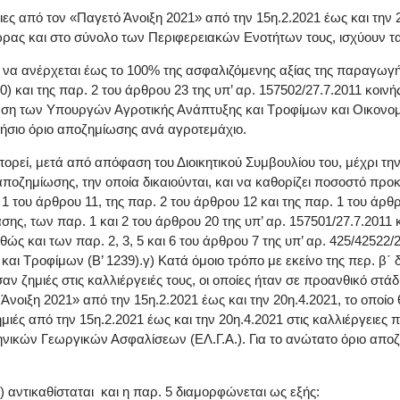
ειες από τον «Παγετό Άνοιξη 2021» από την 15η.2.2021 έως και την 
ώρας και στο σύνολο των Περιφερειακών Ενοτήτων τους, ισχύουν τα
ι να ανέρχεται έως το 100% της ασφαλιζόμενης αξίας της παραγωγ
160) και της παρ. 2 του άρθρου 23 της υπ’ αρ. 157502/27.7.2011 
αση των Υπουργών Αγροτικής Ανάπτυξης και Τροφίμων και Οικονομι
ετήσιο όριο αποζημίωσης ανά αγροτεμάχιο.
εί, μετά από απόφαση του Διοικητικού Συμβουλίου του, μέχρι την
οζημίωσης, την οποία δικαιούνται, και να καθορίζει ποσοστό προκ
του άρθρου 11, της παρ. 2 του άρθρου 12 και της παρ. 1 του άρθρο
ασης, των παρ. 1 και 2 του άρθρου 20 της υπ’ αρ. 157501/27.7.20
ώς και των παρ. 2, 3, 5 και 6 του άρθρου 7 της υπ’ αρ. 425/42522
 Τροφίμων (Β’ 1239).γ) Κατά όμοιο τρόπο με εκείνο της περ. β΄
ν ζημιές στις καλλιέργειές τους, οι οποίες ήταν σε προανθικό στά
οιξη 2021» από την 15η.2.2021 έως και την 20η.4.2021, το οποίο
ές από την 15η.2.2021 έως και την 20η.4.2021 στις καλλιέργειες π
ικών Γεωργικών Ασφαλίσεων (ΕΛ.Γ.Α.). Για το ανώτατο όριο αποζημ
0) αντικαθίσταται και η παρ. 5 διαμορφώνεται ως εξής: