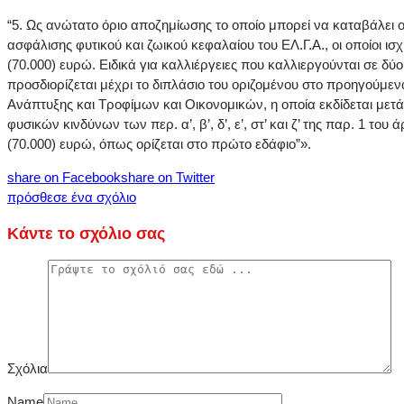
“5. Ως ανώτατο όριο αποζημίωσης το οποίο μπορεί να καταβάλει ο
ασφάλισης φυτικού και ζωικού κεφαλαίου του ΕΛ.Γ.Α., οι οποίοι ι
(70.000) ευρώ. Ειδικά για καλλιέργειες που καλλιεργούνται σε δύο
προσδιορίζεται μέχρι το διπλάσιο του οριζομένου στο προηγούμ
Ανάπτυξης και Τροφίμων και Οικονομικών, η οποία εκδίδεται μετά
φυσικών κινδύνων των περ. α’, β’, δ’, ε’, στ’ και ζ’ της παρ. 1 
(70.000) ευρώ, όπως ορίζεται στο πρώτο εδάφιο”».
share on Facebook
share on Twitter
πρόσθεσε ένα σχόλιο
Κάντε το σχόλιο σας
Σχόλια
Name