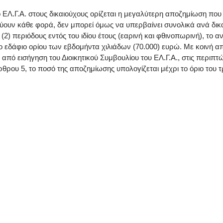
 ΕΛ.Γ.Α. στους δικαιούχους ορίζεται η μεγαλύτερη αποζημίωση που
σχύουν κάθε φορά, δεν μπορεί όμως να υπερβαίνει συνολικά ανά δικα
 (2) περιόδους εντός του ιδίου έτους (εαρινή και φθινοπωρινή), το
ενο εδάφιο ορίου των εβδομήντα χιλιάδων (70.000) ευρώ. Με κοιν
 από εισήγηση του Διοικητικού Συμβουλίου του ΕΛ.Γ.Α., στις περιπ
του άρθρου 5, το ποσό της αποζημίωσης υπολογίζεται μέχρι το όριο τ