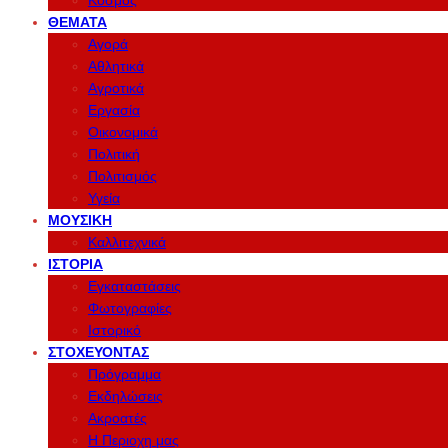
Κόσμος
ΘΈΜΑΤΑ
Αγορά
Αθλητικά
Αγροτικά
Εργασία
Οικονομικά
Πολιτική
Πολιτισμός
Υγεία
ΜΟΥΣΙΚΉ
Καλλιτεχνικά
ΙΣΤΟΡΊΑ
Εγκαταστάσεις
Φωτογραφίες
Ιστορικό
ΣΤΟΧΕΎΟΝΤΑΣ
Πρόγραμμα
Εκδηλώσεις
Ακροατές
Η Περιοχη μας