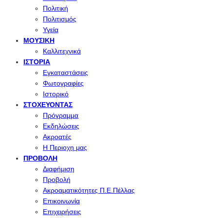
Πολιτική
Πολιτισμός
Υγεία
ΜΟΥΣΙΚΉ
Καλλιτεχνικά
ΙΣΤΟΡΊΑ
Εγκαταστάσεις
Φωτογραφίες
Ιστορικό
ΣΤΟΧΕΎΟΝΤΑΣ
Πρόγραμμα
Εκδηλώσεις
Ακροατές
Η Περιοχη μας
ΠΡΟΒΟΛΉ
Διαφήμιση
Προβολή
Ακροαματικότητες Π.Ε.Πέλλας
Επικοινωνία
Επιχειρήσεις