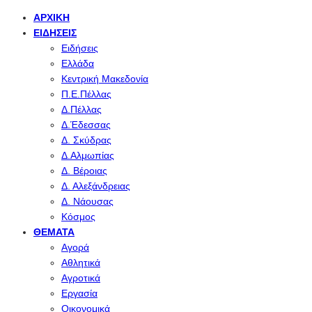
ΑΡΧΙΚΉ
ΕΙΔΉΣΕΙΣ
Ειδήσεις
Ελλάδα
Κεντρική Μακεδονία
Π.Ε.Πέλλας
Δ.Πέλλας
Δ.Έδεσσας
Δ. Σκύδρας
Δ.Αλμωπίας
Δ. Βέροιας
Δ. Αλεξάνδρειας
Δ. Νάουσας
Κόσμος
ΘΈΜΑΤΑ
Αγορά
Αθλητικά
Αγροτικά
Εργασία
Οικονομικά