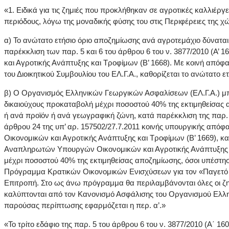
«1. Ειδικά για τις ζημιές που προκλήθηκαν σε αγροτικές καλλιέργ
περιόδους, λόγω της μοναδικής φύσης του στις Περιφέρειες της χ
α) Το ανώτατο ετήσιο όριο αποζημίωσης ανά αγροτεμάχιο δύνατα
παρέκκλιση των παρ. 5 και 6 του άρθρου 6 του ν. 3877/2010 (Α’ 
και Αγροτικής Ανάπτυξης και Τροφίμων (Β’ 1668). Με κοινή απόφ
του Διοικητικού Συμβουλίου του ΕΛ.Γ.Α., καθορίζεται το ανώτατο 
β) Ο Οργανισμός Ελληνικών Γεωργικών Ασφαλίσεων (ΕΛ.Γ.Α.) μπορ
δικαιούχους προκαταβολή μέχρι ποσοστού 40% της εκτιμηθείσας απ
ή ανά προϊόν ή ανά γεωγραφική ζώνη, κατά παρέκκλιση της παρ. 1 
άρθρου 24 της υπ’ αρ. 157502/27.7.2011 κοινής υπουργικής απόφ
Οικονομικών και Αγροτικής Ανάπτυξης και Τροφίμων (Β’ 1669), καθ
Αναπληρωτών Υπουργών Οικονομικών και Αγροτικής Ανάπτυξης και
μέχρι ποσοστού 40% της εκτιμηθείσας αποζημίωσης, όσοι υπέστησα
Πρόγραμμα Κρατικών Οικονομικών Ενισχύσεων για τον «Παγετό Άν
Επιτροπή. Στο ως άνω πρόγραμμα θα περιλαμβάνονται όλες οι ζημι
καλύπτονται από τον Κανονισμό Ασφάλισης του Οργανισμού Ελλην
παρούσας περίπτωσης εφαρμόζεται η περ. α’.»
«Το τρίτο εδάφιο της παρ. 5 του άρθρου 6 του ν. 3877/2010 (Α΄ 16