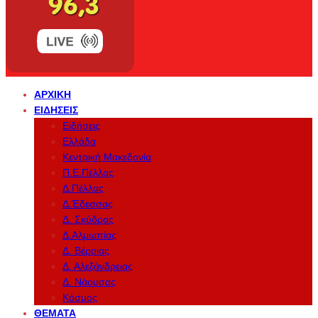
ΑΡΧΙΚΉ
ΕΙΔΉΣΕΙΣ
Ειδήσεις
Ελλάδα
Κεντρική Μακεδονία
Π.Ε.Πέλλας
Δ.Πέλλας
Δ.Έδεσσας
Δ. Σκύδρας
Δ.Αλμωπίας
Δ. Βέροιας
Δ. Αλεξάνδρειας
Δ. Νάουσας
Κόσμος
ΘΈΜΑΤΑ