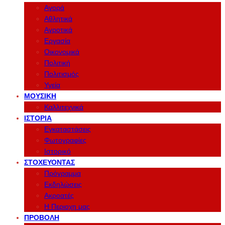
Αγορά
Αθλητικά
Αγροτικά
Εργασία
Οικονομικά
Πολιτική
Πολιτισμός
Υγεία
ΜΟΥΣΙΚΉ
Καλλιτεχνικά
ΙΣΤΟΡΊΑ
Εγκαταστάσεις
Φωτογραφίες
Ιστορικό
ΣΤΟΧΕΎΟΝΤΑΣ
Πρόγραμμα
Εκδηλώσεις
Ακροατές
Η Περιοχη μας
ΠΡΟΒΟΛΉ