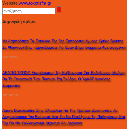
Website:
www.toxotisfm.gr
Δημοφιλή άρθρα
Με Λαμπρότητα Τα Εγκαίνια Της 5ης Εμποροπανήγυρης Κρύας Βρύσης
Στ. Φουντουκίδης: «Εργαζόμαστε Για Έναν Δήμο Ισόρροπα Ανεπτυγμένο»
11/07/2026
ΔΕΛΤΙΟ ΤΥΠΟΥ Εκπρόσωπος Της Κυβέρνησης Στις Εκδηλώσεις Μνήμης
Για Τη Γενοκτονία Των Ποντίων Στη Σκύδρα, Ο ΥφΑΑΤ Διονύσης
Σταμενίτης
19/05/2025
Λάκης Βασιλειάδης Στην Ολομέλεια Για Την Πρόταση Δυσπιστίας: Ας
Διοχετεύσουμε Την Ενέργειά Μας Για Να Πατάξουμε Τις Παθογένειες Και
Όχι Για Να Καλλιεργούμε Διχασμό Και Διχόνοια