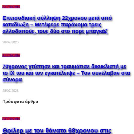
ΑΣΤΥΝΟΜΊΑ
Επεισοδιακή σύλληψη 22χρονου μετά από
καταδίωξη – Μετέφερε παράνομα τρεις
αλλοδαπούς, τους δύο στο πορτ μπαγκάζ
28/07/2026
ΑΣΤΥΝΟΜΊΑ
70χρονος χτύπησε και τραυμάτισε δικυκλιστή με
το ΙΧ του και τον εγκατέλειψε – Τον συνέλαβαν στα
σύνορα
28/07/2026
Πρόσφατα άρθρα
ΑΣΤΥΝΟΜΊΑ
Θρίλερ με τον θάνατο 68χρονου στις