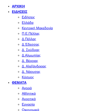
ΑΡΧΙΚΉ
ΕΙΔΉΣΕΙΣ
Ειδήσεις
Ελλάδα
Κεντρική Μακεδονία
Π.Ε.Πέλλας
Δ.Πέλλας
Δ.Έδεσσας
Δ. Σκύδρας
Δ.Αλμωπίας
Δ. Βέροιας
Δ. Αλεξάνδρειας
Δ. Νάουσας
Κόσμος
ΘΈΜΑΤΑ
Αγορά
Αθλητικά
Αγροτικά
Εργασία
Οικονομικά