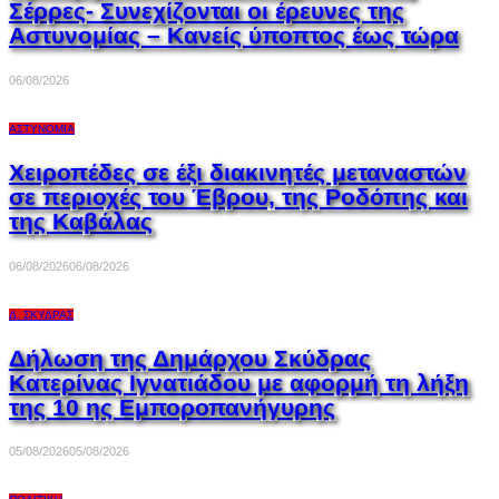
Σέρρες- Συνεχίζονται οι έρευνες της
Αστυνομίας – Κανείς ύποπτος έως τώρα
06/08/2026
ΑΣΤΥΝΟΜΊΑ
Χειροπέδες σε έξι διακινητές μεταναστών
σε περιοχές του Έβρου, της Ροδόπης και
της Καβάλας
06/08/2026
06/08/2026
Δ. ΣΚΎΔΡΑΣ
Δήλωση της Δημάρχου Σκύδρας
Κατερίνας Ιγνατιάδου με αφορμή τη λήξη
της 10 ης Εμποροπανήγυρης
05/08/2026
05/08/2026