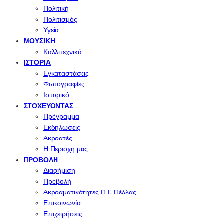
Πολιτική
Πολιτισμός
Υγεία
ΜΟΥΣΙΚΉ
Καλλιτεχνικά
ΙΣΤΟΡΊΑ
Εγκαταστάσεις
Φωτογραφίες
Ιστορικό
ΣΤΟΧΕΎΟΝΤΑΣ
Πρόγραμμα
Εκδηλώσεις
Ακροατές
Η Περιοχη μας
ΠΡΟΒΟΛΉ
Διαφήμιση
Προβολή
Ακροαματικότητες Π.Ε.Πέλλας
Επικοινωνία
Επιχειρήσεις