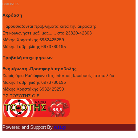
08/03/2025
Ακρόαση
Παρουσιάζονται προβλήματα κατά την ακρόαση;
Επικοινωνήστε μαζί μας...... στο 23820-42303
Μάκης Χρηστάκης 6932425259
Μάκης Γαβριηλίδης 6973780195
Προβολή επιχειρήσεων
Ενημέρωση -Προσφορά προβολής
Xωρίς όρια Ραδιόφωνο fm, Internet, facebook, Ιστοσελίδα
Μάκης Γαβριηλίδης 6973780195
Μάκης Χρηστάκης 6932425259
Ρ.Σ.ΤΟΞΟΤΗΣ Ο.Ε.
Powered and Support By
wst.gr