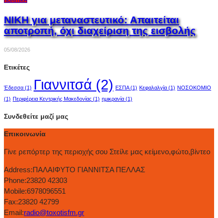
ΠΟΛΙΤΙΚΉ
ΝΙΚΗ για μεταναστευτικό: Απαιτείται
αποτροπή, όχι διαχείριση της εισβολής
05/08/2026
Ετικέτες
Γιαννιτσά
(2)
Έδεσσα
(1)
ΕΣΠΑ
(1)
Κεφαλαλγία
(1)
ΝΟΣΟΚΟΜΙΟ
(1)
Περιφέρεια Κεντρικής Μακεδονίας
(1)
ημικρανία
(1)
Συνδεθείτε μαζί μας
Επικοινωνία
Γίνε ρεπόρτερ της περιοχής σου Στείλε μας κείμενο,φώτο,βίντεο
Address:
ΠΑΛΑΙΦΥΤΟ ΓΙΑΝΝΙΤΣΑ ΠΕΛΛΑΣ
Phone:
23820 42303
Mobile:
6978096551
Fax:
23820 42799
Email:
radio@toxotisfm.gr