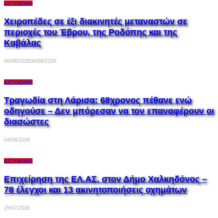
ΑΣΤΥΝΟΜΊΑ
Χειροπέδες σε έξι διακινητές μεταναστών σε
περιοχές του Έβρου, της Ροδόπης και της
Καβάλας
06/08/2026
06/08/2026
ΑΣΤΥΝΟΜΊΑ
Τραγωδία στη Λάρισα: 68χρονος πέθανε ενώ
οδηγούσε – Δεν μπόρεσαν να τον επαναφέρουν οι
διασώστες
04/08/2026
ΑΣΤΥΝΟΜΊΑ
Επιχείρηση της ΕΛ.ΑΣ. στον Δήμο Χαλκηδόνος –
78 έλεγχοι και 13 ακινητοποιήσεις οχημάτων
29/07/2026