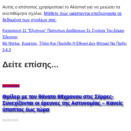
Αυτός ο ιστότοπος χρησιμοποιεί το Akismet για να μειώσει τα
ανεπιθύμητα σχόλια.
Μάθετε πώς υφίστανται επεξεργασία τα
δεδομένα των σχολίων σας
.
Κατασκευή 11 “έξυπνων” Πρότυπων Διαβάσεων Σε Σχολεία Του Δήμου
Έδεσσας
Με Ντέλια, Καρέτσα, Τζόλη Και Παυλίδη Η Εθνική Δεν Μπορεί Να Παίξει
3-4-3
Δείτε επίσης...
ΑΣΤΥΝΟΜΊΑ
Θρίλερ με τον θάνατο 68χρονου στις Σέρρες-
Συνεχίζονται οι έρευνες της Αστυνομίας – Κανείς
ύποπτος έως τώρα
06/08/2026