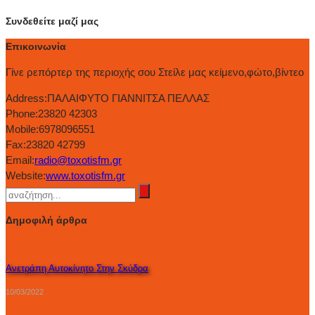
Συνδεθείτε μαζί μας
Επικοινωνία
Γίνε ρεπόρτερ της περιοχής σου Στείλε μας κείμενο,φώτο,βίντεο
Address:
ΠΑΛΑΙΦΥΤΟ ΓΙΑΝΝΙΤΣΑ ΠΕΛΛΑΣ
Phone:
23820 42303
Mobile:
6978096551
Fax:
23820 42799
Email:
radio@toxotisfm.gr
Website:
www.toxotisfm.gr
Δημοφιλή άρθρα
Ανετράπη Αυτοκίνητο Στην Σκύδρα
10/03/2022