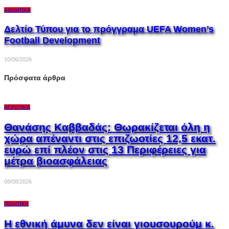
ΑΘΛΗΤΙΚΆ
Δελτίο Τύπου για το πρόγγραμα UEFA Women’s
Football Development
10/06/2026
Πρόσφατα άρθρα
ΑΓΡΟΤΙΚΆ
Θανάσης Καββαδάς: Θωρακίζεται όλη η
χώρα απέναντι στις επιζωοτίες 12,5 εκατ.
ευρώ επί πλέον στις 13 Περιφέρειες για
μέτρα βιοασφάλειας
08/08/2026
ΠΟΛΙΤΙΚΉ
Η εθνική άμυνα δεν είναι γιουσουρούμ κ.