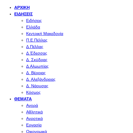
ΑΡΧΙΚΉ
ΕΙΔΉΣΕΙΣ
Ειδήσεις
Ελλάδα
Κεντρική Μακεδονία
Π.Ε.Πέλλας
Δ.Πέλλας
Δ.Έδεσσας
Δ. Σκύδρας
Δ.Αλμωπίας
Δ. Βέροιας
Δ. Αλεξάνδρειας
Δ. Νάουσας
Κόσμος
ΘΈΜΑΤΑ
Αγορά
Αθλητικά
Αγροτικά
Εργασία
Οικονομικά