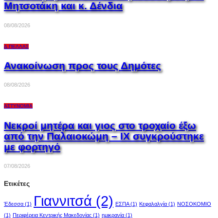
Μητσοτάκη και κ. Δένδια
08/08/2026
Δ.ΠΈΛΛΑΣ
Ανακοίνωση προς τους Δημότες
08/08/2026
ΑΣΤΥΝΟΜΊΑ
Νεκροί μητέρα και γιος στο τροχαίο έξω
από την Παλαιοκώμη – ΙΧ συγκρούστηκε
με φορτηγό
07/08/2026
Ετικέτες
Γιαννιτσά
(2)
Έδεσσα
(1)
ΕΣΠΑ
(1)
Κεφαλαλγία
(1)
ΝΟΣΟΚΟΜΙΟ
(1)
Περιφέρεια Κεντρικής Μακεδονίας
(1)
ημικρανία
(1)