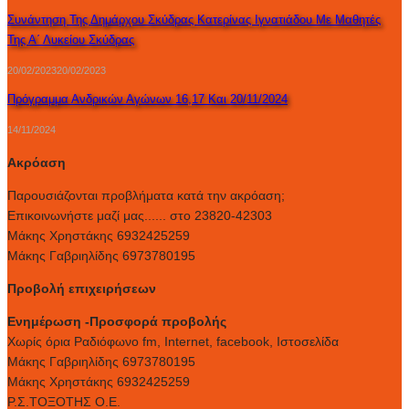
Συνάντηση Της Δημάρχου Σκύδρας Κατερίνας Ιγνατιάδου Με Μαθητές
Της Α΄ Λυκείου Σκύδρας
20/02/2023
20/02/2023
Πρόγραμμα Ανδρικών Αγώνων 16,17 Και 20/11/2024
14/11/2024
Ακρόαση
Παρουσιάζονται προβλήματα κατά την ακρόαση;
Επικοινωνήστε μαζί μας...... στο 23820-42303
Μάκης Χρηστάκης 6932425259
Μάκης Γαβριηλίδης 6973780195
Προβολή επιχειρήσεων
Ενημέρωση -Προσφορά προβολής
Xωρίς όρια Ραδιόφωνο fm, Internet, facebook, Ιστοσελίδα
Μάκης Γαβριηλίδης 6973780195
Μάκης Χρηστάκης 6932425259
Ρ.Σ.ΤΟΞΟΤΗΣ Ο.Ε.