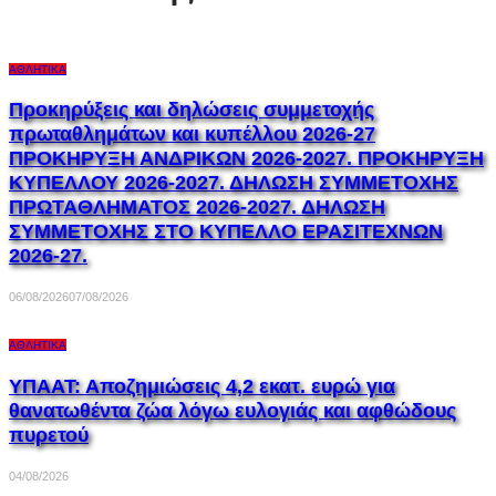
ΑΘΛΗΤΙΚΆ
Προκηρύξεις και δηλώσεις συμμετοχής
πρωταθλημάτων και κυπέλλου 2026-27
ΠΡΟΚΗΡΥΞΗ ΑΝΔΡΙΚΩΝ 2026-2027. ΠΡΟΚΗΡΥΞΗ
ΚΥΠΕΛΛΟΥ 2026-2027. ΔΗΛΩΣΗ ΣΥΜΜΕΤΟΧΗΣ
ΠΡΩΤΑΘΛΗΜΑΤΟΣ 2026-2027. ΔΗΛΩΣΗ
ΣΥΜΜΕΤΟΧΗΣ ΣΤΟ ΚΥΠΕΛΛΟ ΕΡΑΣΙΤΕΧΝΩΝ
2026-27.
06/08/2026
07/08/2026
ΑΘΛΗΤΙΚΆ
ΥΠΑΑΤ: Αποζημιώσεις 4,2 εκατ. ευρώ για
θανατωθέντα ζώα λόγω ευλογιάς και αφθώδους
πυρετού
04/08/2026