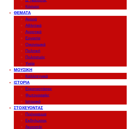
Δ. Νάουσας
Κόσμος
ΘΈΜΑΤΑ
Αγορά
Αθλητικά
Αγροτικά
Εργασία
Οικονομικά
Πολιτική
Πολιτισμός
Υγεία
ΜΟΥΣΙΚΉ
Καλλιτεχνικά
ΙΣΤΟΡΊΑ
Εγκαταστάσεις
Φωτογραφίες
Ιστορικό
ΣΤΟΧΕΎΟΝΤΑΣ
Πρόγραμμα
Εκδηλώσεις
Ακροατές