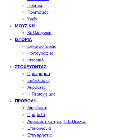
Πολιτική
Πολιτισμός
Υγεία
ΜΟΥΣΙΚΉ
Καλλιτεχνικά
ΙΣΤΟΡΊΑ
Εγκαταστάσεις
Φωτογραφίες
Ιστορικό
ΣΤΟΧΕΎΟΝΤΑΣ
Πρόγραμμα
Εκδηλώσεις
Ακροατές
Η Περιοχη μας
ΠΡΟΒΟΛΉ
Διαφήμιση
Προβολή
Ακροαματικότητες Π.Ε.Πέλλας
Επικοινωνία
Επιχειρήσεις