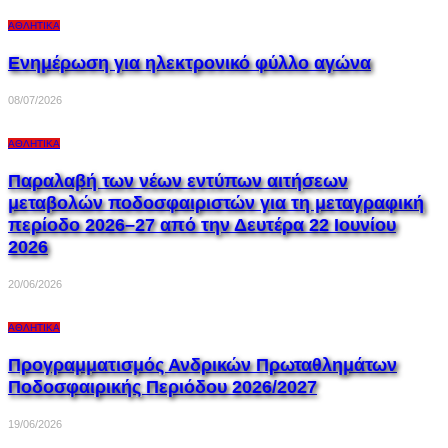
ΑΘΛΗΤΙΚΆ
Ενημέρωση για ηλεκτρονικό φύλλο αγώνα
08/07/2026
ΑΘΛΗΤΙΚΆ
Παραλαβή των νέων εντύπων αιτήσεων
μεταβολών ποδοσφαιριστών για τη μεταγραφική
περίοδο 2026–27 από την Δευτέρα 22 Ιουνίου
2026
20/06/2026
ΑΘΛΗΤΙΚΆ
Προγραμματισμός Ανδρικών Πρωταθλημάτων
Ποδοσφαιρικής Περιόδου 2026/2027
19/06/2026