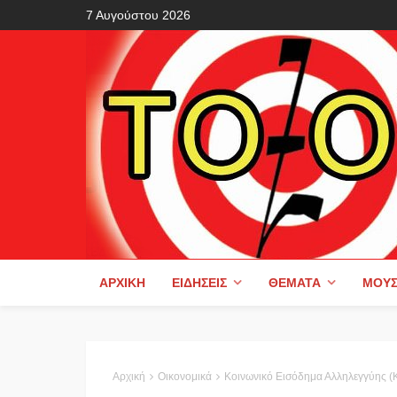
7 Αυγούστου 2026
ΑΡΧΙΚΉ
ΕΙΔΉΣΕΙΣ
ΘΈΜΑΤΑ
ΜΟΥΣ
Αρχική
Οικονομικά
Κοινωνικό Εισόδημα Αλληλεγγύης (