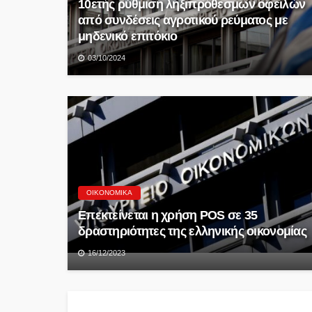
10ετής ρύθμιση ληξιπρόθεσμων οφειλών
από συνδέσεις αγροτικού ρεύματος με
μηδενικό επιτόκιο
03/10/2024
ΟΙΚΟΝΟΜΙΚΆ
Επεκτείνεται η χρήση POS σε 35
δραστηριότητες της ελληνικής οικονομίας
16/12/2023