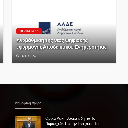
ΟΙΚΟΝΟΜΙΚΆ
Αναβάθμιση της νέας ψηφιακής
εφαρμογής Αποδεικτικού Ενημερότητας
16/11/2023
Δημοφιλή άρθρα
Ομιλία Λάκη Βασιλειάδη Για Το
Νομοσχέδιο Για Την Ενίσχυση Της