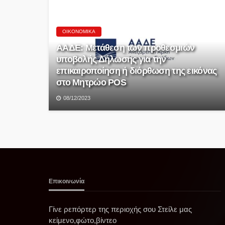
ΟΙΚΟΝΟΜΙΚΆ
ΑΑΔΕ: Μετάθεση των προθεσμιών
υποβολής Δήλωσης για την
επικαιροποίηση ή διόρθωση της εικόνας
στο Μητρώο POS
08/12/2023
Επικοινωνία
Γίνε ρεπόρτερ της περιοχής σου Στείλε μας
κείμενο,φώτο,βίντεο