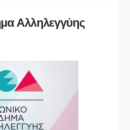
ημα Αλληλεγγύης
εις
άτων και
ΡΟΚΗΡΥΞΗ
Υ 2026-
ΑΣΤΥΝΟΜΊΑ
ΕΤΟΧΗΣ
-2027.
Νεκροί μητέρα και γιος στο
Σ ΣΤΟ
τροχαίο έξω από την
Ν 2026-
Παλαιοκώμη – ΙΧ συγκρούστηκε
με φορτηγό
07/08/2026